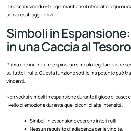
Il meccanismo di ri-trigger mantiene il ritmo alto; ogni nuovo
senza costi aggiuntivi.
Simboli in Espansione:
in una Caccia al Tesoro
Prima che inizino i free spins, un simbolo regolare viene 
su tutto il rullo. Questa funzione sottile ma potente può t
vincenti.
Non vedrai simboli in espansione durante il gioco di base; 
livello di emozione durante quei picchi di alta intensità.
Simboli in espansione coprono interi rulli.
Nessun requisito di adiacenza per le vincite.