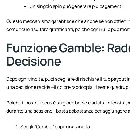
Un singolo spin può generare più pagamenti.
Questo meccanismo garantisce che anche se non ottieni re
comunque risultare gratificanti, poiché ogni rullo può molti
Funzione Gamble: Radd
Decisione
Dopo ogni vincita, puoi scegliere di rischiare il tuo payout 
una decisione rapida—il colore raddoppia, il seme quadrupl
Poiché il nostro focus è su gioco breve e ad alta intensità,
durante una sessione—basta abbastanza per aggiungere adr
Scegli “Gamble” dopo una vincita.