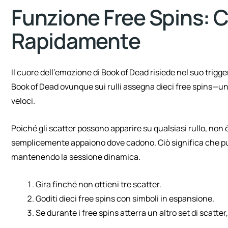
Funzione Free Spins: C
Rapidamente
Il cuore dell’emozione di Book of Dead risiede nel suo trigger
Book of Dead ovunque sui rulli assegna dieci free spins—una
veloci.
Poiché gli scatter possono apparire su qualsiasi rullo, non 
semplicemente appaiono dove cadono. Ciò significa che puo
mantenendo la sessione dinamica.
Gira finché non ottieni tre scatter.
Goditi dieci free spins con simboli in espansione.
Se durante i free spins atterra un altro set di scatter, 