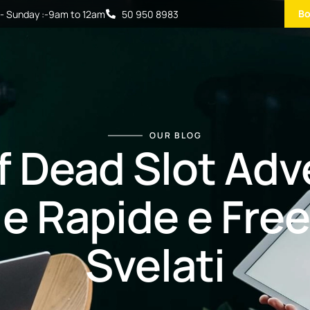
Bo
- Sunday :-9am to 12am
50 950 8983
OUR BLOG
f Dead Slot Adv
ie Rapide e Fre
Svelati