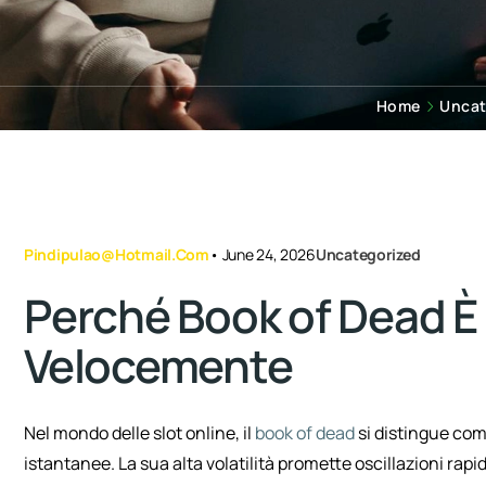
Home
Uncat
Pindipulao@hotmail.com
•
June 24, 2026
Uncategorized
Perché Book of Dead È 
Velocemente
Nel mondo delle slot online, il
book of dead
si distingue com
istantanee. La sua alta volatilità promette oscillazioni rapid