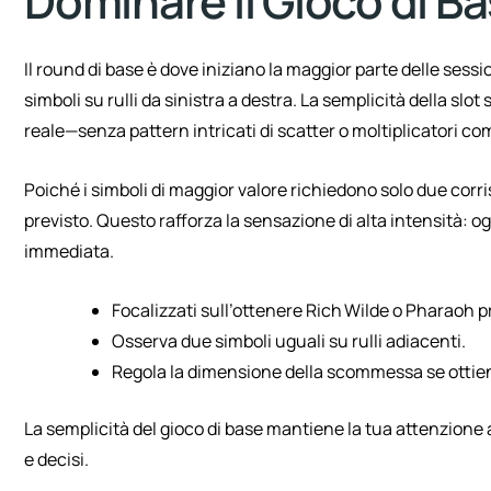
Dominare il Gioco di B
Il round di base è dove iniziano la maggior parte delle sessi
simboli su rulli da sinistra a destra. La semplicità della slo
reale—senza pattern intricati di scatter o moltiplicatori co
Poiché i simboli di maggior valore richiedono solo due cor
previsto. Questo rafforza la sensazione di alta intensità: ogn
immediata.
Focalizzati sull’ottenere Rich Wilde o Pharaoh p
Osserva due simboli uguali su rulli adiacenti.
Regola la dimensione della scommessa se ottien
La semplicità del gioco di base mantiene la tua attenzione a
e decisi.