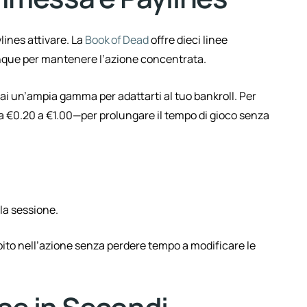
ylines attivare. La
Book of Dead
offre dieci linee
 cinque per mantenere l’azione concentrata.
i un’ampia gamma per adattarti al tuo bankroll. Per
—da €0.20 a €1.00—per prolungare il tempo di gioco senza
lla sessione.
ito nell’azione senza perdere tempo a modificare le