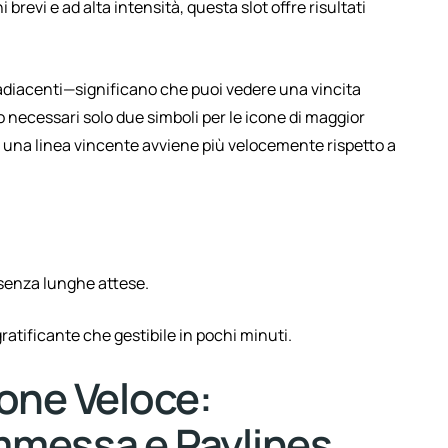
revi e ad alta intensità, questa slot offre risultati
 adiacenti—significano che puoi vedere una vincita
cessari solo due simboli per le icone di maggior
e una linea vincente avviene più velocemente rispetto a
 senza lunghe attese.
ratificante che gestibile in pochi minuti.
one Veloce:
mmessa e Paylines