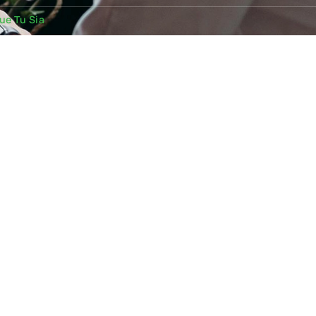
ue Tu Sia