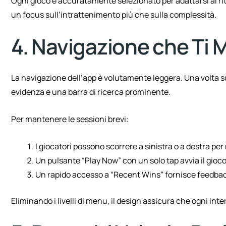
Ogni gioco è accuratamente selezionato per adattarsi al ri
un focus sull’intrattenimento più che sulla complessità.
4. Navigazione che Ti
La navigazione dell’app è volutamente leggera. Una volta sull
evidenza e una barra di ricerca prominente.
Per mantenere le sessioni brevi:
I giocatori possono scorrere a sinistra o a destra per
Un pulsante “Play Now” con un solo tap avvia il gi
Un rapido accesso a “Recent Wins” fornisce feedback
Eliminando i livelli di menu, il design assicura che ogni in