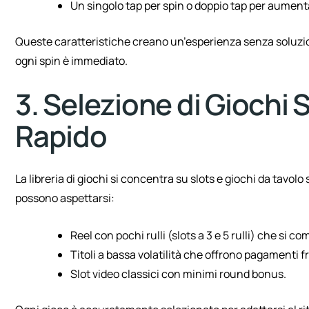
Un singolo tap per spin o doppio tap per aumen
Queste caratteristiche creano un’esperienza senza soluzio
ogni spin è immediato.
3. Selezione di Giochi 
Rapido
La libreria di giochi si concentra su slots e giochi da tavolo 
possono aspettarsi:
Reel con pochi rulli (slots a 3 e 5 rulli) che si 
Titoli a bassa volatilità che offrono pagamenti f
Slot video classici con minimi round bonus.