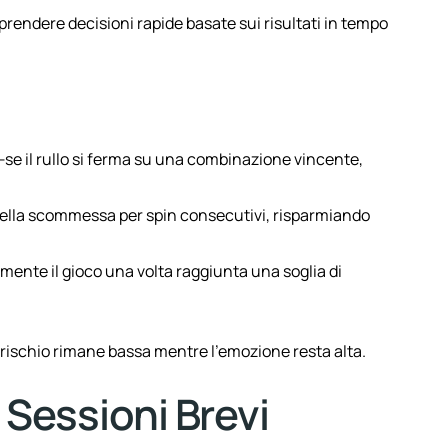
prendere decisioni rapide basate sui risultati in tempo
e il rullo si ferma su una combinazione vincente,
della scommessa per spin consecutivi, risparmiando
ente il gioco una volta raggiunta una soglia di
al rischio rimane bassa mentre l’emozione resta alta.
e Sessioni Brevi