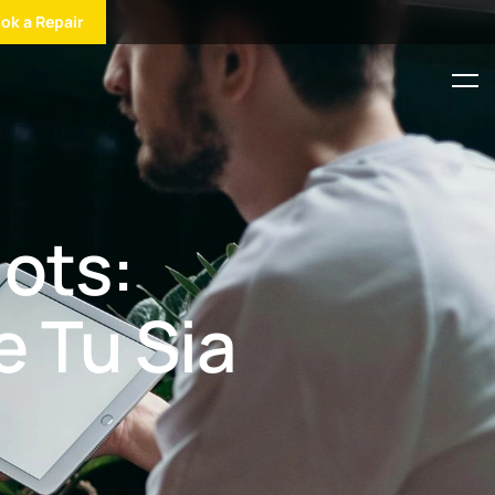
ok a Repair
lots:
e Tu Sia