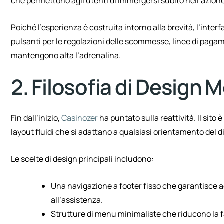
che permettono agli utenti di immergersi subito nell’azione 
Poiché l’esperienza è costruita intorno alla brevità, l’interfa
pulsanti per le regolazioni delle scommesse, linee di pagame
mantengono alta l’adrenalina.
2. Filosofia di Design M
Fin dall’inizio,
Casinozer
ha puntato sulla reattività. Il sit
layout fluidi che si adattano a qualsiasi orientamento del d
Le scelte di design principali includono:
Una navigazione a footer fisso che garantisce a
all’assistenza.
Strutture di menu minimaliste che riducono la f