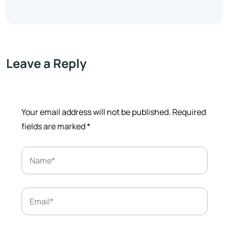
Leave a Reply
Your email address will not be published.
Required
fields are marked
*