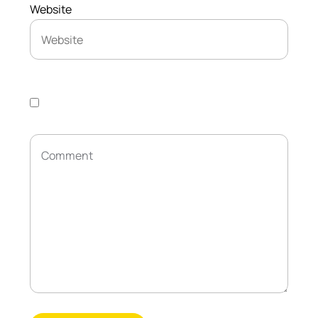
Website