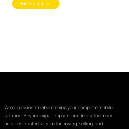
We’re passionate about being your complete mobile
solution. Beyond expert repairs, our dedicated team
provides trusted service for buying, selling, and