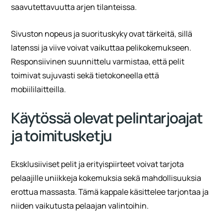
saavutettavuutta arjen tilanteissa.
Sivuston nopeus ja suorituskyky ovat tärkeitä, sillä
latenssi ja viive voivat vaikuttaa pelikokemukseen.
Responsiivinen suunnittelu varmistaa, että pelit
toimivat sujuvasti sekä tietokoneella että
mobiililaitteilla.
Käytössä olevat pelintarjoajat
ja toimitusketju
Eksklusiiviset pelit ja erityispiirteet voivat tarjota
pelaajille uniikkeja kokemuksia sekä mahdollisuuksia
erottua massasta. Tämä kappale käsittelee tarjontaa ja
niiden vaikutusta pelaajan valintoihin.