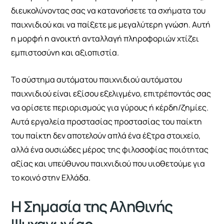
διευκολύνοντας σας να κατανοήσετε τα σχήματα του
παιχνιδιού και να παίξετε με μεγαλύτερη γνώση. Αυτή
η μορφή η ανοικτή ανταλλαγή πληροφοριών χτίζει
εμπιστοσύνη και αξιοπιστία.
Το σύστημα αυτόματου παιχνιδιού αυτόματου
παιχνιδιού είναι εξίσου εξελιγμένο, επιτρέποντάς σας
να ορίσετε περιορισμούς για γύρους ή κέρδη/ζημίες.
Αυτά εργαλεία προστασίας προστασίας του παίκτη
του παίκτη δεν αποτελούν απλά ένα έξτρα στοιχείο,
αλλά ένα ουσιώδες μέρος της φιλοσοφίας ποιότητας
αξίας και υπεύθυνου παιχνιδιού που υιοθετούμε για
το κοινό στην Ελλάδα.
Η Σημασία της Αληθινής