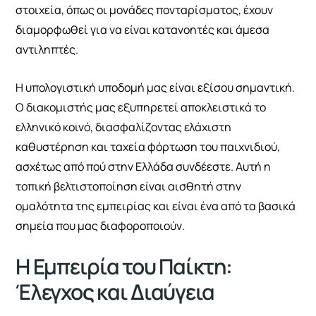
στοιχεία, όπως οι μονάδες πονταρίσματος, έχουν
διαμορφωθεί για να είναι κατανοητές και άμεσα
αντιληπτές.
Η υπολογιστική υποδομή μας είναι εξίσου σημαντική.
Ο διακομιστής μας εξυπηρετεί αποκλειστικά το
ελληνικό κοινό, διασφαλίζοντας ελάχιστη
καθυστέρηση και ταχεία φόρτωση του παιχνιδιού,
ασχέτως από πού στην Ελλάδα συνδέεστε. Αυτή η
τοπική βελτιστοποίηση είναι αισθητή στην
ομαλότητα της εμπειρίας και είναι ένα από τα βασικά
σημεία που μας διαφοροποιούν.
Η Εμπειρία του Παίκτη:
Έλεγχος και Διαύγεια