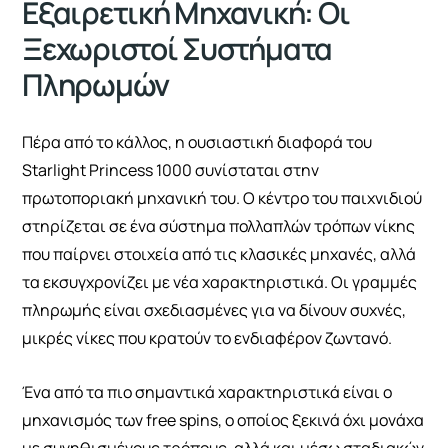
Εξαιρετική Μηχανική: Οι
Ξεχωριστοί Συστήματα
Πληρωμών
Πέρα από το κάλλος, η ουσιαστική διαφορά του
Starlight Princess 1000 συνίσταται στην
πρωτοποριακή μηχανική του. Ο κέντρο του παιχνιδιού
στηρίζεται σε ένα σύστημα πολλαπλών τρόπων νίκης
που παίρνει στοιχεία από τις κλασικές μηχανές, αλλά
τα εκσυγχρονίζει με νέα χαρακτηριστικά. Οι γραμμές
πληρωμής είναι σχεδιασμένες για να δίνουν συχνές,
μικρές νίκες που κρατούν το ενδιαφέρον ζωντανό.
Ένα από τα πιο σημαντικά χαρακτηριστικά είναι ο
μηχανισμός των free spins, ο οποίος ξεκινά όχι μονάχα