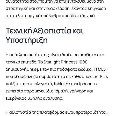
δυνατότητα στον παίκτη να επικεντρωθεί μόνο στη
στρατηγική και στην διασκέδαση, έχοντας επίγνωση
ότι το λειτουργικό υπόβαθρο αποδίδει ιδανικά.
Τεχνική Αξιοπιστία και
Υποστήριξη
Η απόκλιση ποιότητας είναι ιδιαίτερα αισθητή στο
τεχνικό επίπεδο. Το Starlight Princess 1000
δημιουργήθηκε με τον πιο πρόσφατο κώδικα HTML5,
που εξασφαλίζει συμβατότητα σε κάθε συσκευή. Είτε
παίζετε από υπολογιστή, tablet ή smartphone, η
εμπειρία παραμένει ίδια: ομαλή, γρήγορη και
ευκρίνειας υψηλής ανάλυσης.
Η αξιοπιστία της πλατφόρμας είναι προτεραιότητα.