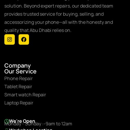
solution. Beyond expert repairs, our dedicated team
provides trusted service for buying, selling, and
accessorizing your phone—all with the honesty and
quality that Abu Dhabi relies on.
Company
Our Service
Phone Repair
Tablet Repair
Smart watch Repair
Laptop Repair
We're Open
Monday - Sunday :-9am to 12am