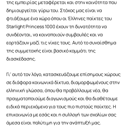
της εμπειρίας μεταφέρεται και στην κοινότητα που
δημιουργείται γύρω του. Στόχος μας είναι να
φτιάξουμε ένα χώρο όπου οι Έλληνες παίκτες του
Starlight Princess 1000 έχουν τη δυνατότητα να
συνδέονται, να κοινοποιούν συμβουλές και να
εορτάζουν μαζί τις νίκες τους. Αυτό το συναίσθημα
της συμμετοχής είναι βασικό κομμάτι της
διασκέδασης.
Γι’ αυτό τον λόγο, κατασκευάζουμε επίσημους χώρους
σε διάφορα κοινωνικά δίκτυα, διαμορφωμένους στην
ελληνική γλώσσα, όπου θα προβάλλουμε νέα, θα
πραγματοποιούμε διαγωνισμούς και θα διαθέτουμε
ειδικά περιεχόμενο για τους πιο πιστούς παίκτες. Η
επικοινωνία με εσάς και η συλλογή των σχολίων σας
άμεσα είναι πολύτιμη για την ανάπτυξή μας.