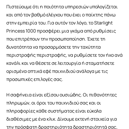
Πιστεύουμε ότι η ποιότητα υπηρεσιών υπολογίζεται
και από τον βαθμό ελέγχου που έχει ο παίκτης πάνω
στην εμπειρία του. Για αυτόν τον λόγο, το Starlight
Princess 1000 προσφέρει μια γκάμα από ρυθμίσεις
που επιτρέπουν την προσωποποίηση. Έχετε τη
δυνατότητα να προσαρμόσετε την ταχύτητα
περιστροφής περιστροφής, να ρυθμίσετε τον ήχο ανά
κανάλι και να θέσετε σε λειτουργία ή σταματήσετε
ορισμένα οπτικά εφέ παιχνιδιού ανάλογα με τις
προσωπικές επιλογές σας.
Η σαφήνεια είναι εξίσου ουσιώδης. Οι πιθανότητες
πληρωμών, οι όροι του παιχνιδιού σας και οι
πληροφορίες κάθε συστήματος είναι εύκολα
διαθέσιμες με ένα κλικ. Δίνουμε εκτενή στοιχεία για
την πρόσφατη δραστηριότητα δραστηριότητά σας,