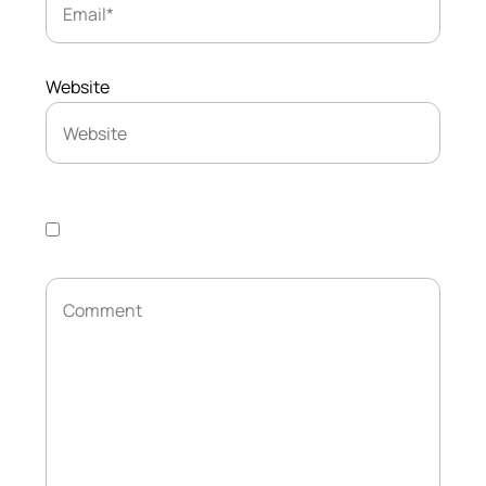
Website