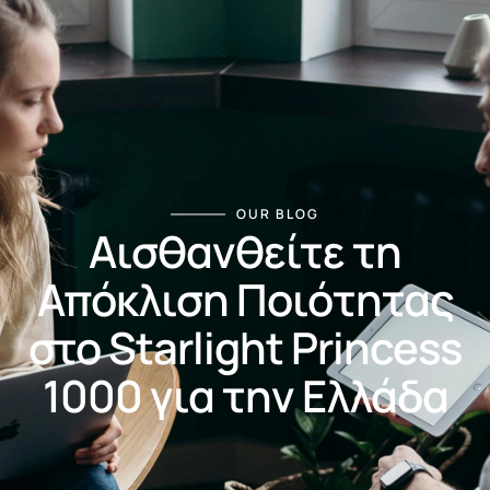
OUR BLOG
Αισθανθείτε τη
Απόκλιση Ποιότητας
στο Starlight Princess
1000 για την Ελλάδα