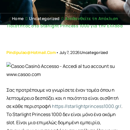
Home
Uncategorized
Αισθανθείτε τη Απόκλιση
Ποιότητας στο Starlight Princess 1000 για την Ελλάδα
Pindipulao@hotmail.com
•
July 7, 2026
Uncategorized
Σας προτρέπουμε να γνωρίσετε έναν τομέα όπου η
λεπτομέρεια δεσπόζει και η ποιότητα είναι αισθητή
σε κάθε περιστροφή
https://starlightprincess1000.gr/
.
Το Starlight Princess 1000 δεν είναι μόνο ένα ακόμη
slot. Είναι μια επιμελώς δομημένη εμπειρία,