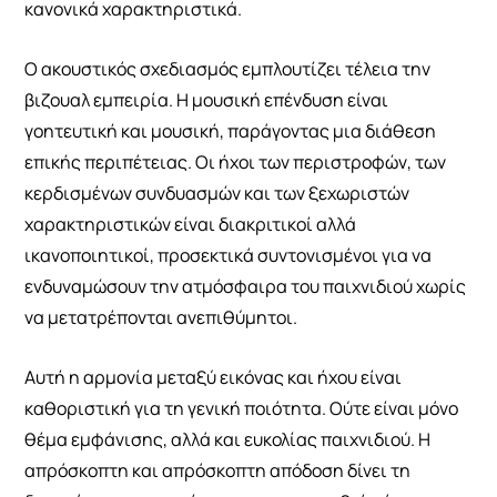
κανονικά χαρακτηριστικά.
Ο ακουστικός σχεδιασμός εμπλουτίζει τέλεια την
βιζουαλ εμπειρία. Η μουσική επένδυση είναι
γοητευτική και μουσική, παράγοντας μια διάθεση
επικής περιπέτειας. Οι ήχοι των περιστροφών, των
κερδισμένων συνδυασμών και των ξεχωριστών
χαρακτηριστικών είναι διακριτικοί αλλά
ικανοποιητικοί, προσεκτικά συντονισμένοι για να
ενδυναμώσουν την ατμόσφαιρα του παιχνιδιού χωρίς
να μετατρέπονται ανεπιθύμητοι.
Αυτή η αρμονία μεταξύ εικόνας και ήχου είναι
καθοριστική για τη γενική ποιότητα. Ούτε είναι μόνο
θέμα εμφάνισης, αλλά και ευκολίας παιχνιδιού. Η
απρόσκοπτη και απρόσκοπτη απόδοση δίνει τη