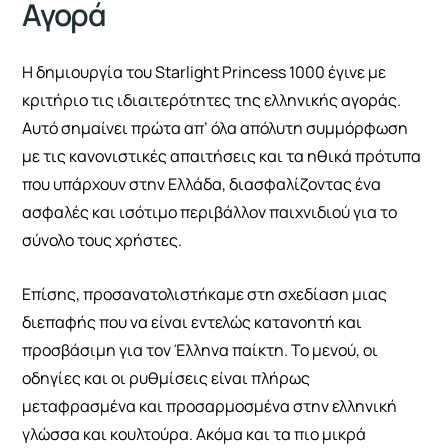
Αγορά
Η δημιουργία του Starlight Princess 1000 έγινε με
κριτήριο τις ιδιαιτερότητες της ελληνικής αγοράς.
Αυτό σημαίνει πρώτα απ’ όλα απόλυτη συμμόρφωση
με τις κανονιστικές απαιτήσεις και τα ηθικά πρότυπα
που υπάρχουν στην Ελλάδα, διασφαλίζοντας ένα
ασφαλές και ισότιμο περιβάλλον παιχνιδιού για το
σύνολο τους χρήστες.
Επίσης, προσανατολιστήκαμε στη σχεδίαση μιας
διεπαφής που να είναι εντελώς κατανοητή και
προσβάσιμη για τον Έλληνα παίκτη. Το μενού, οι
οδηγίες και οι ρυθμίσεις είναι πλήρως
μεταφρασμένα και προσαρμοσμένα στην ελληνική
γλώσσα και κουλτούρα. Ακόμα και τα πιο μικρά