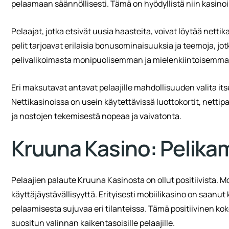
pelaamaan säännöllisesti. Tämä on hyödyllistä niin kasinoill
Pelaajat, jotka etsivät uusia haasteita, voivat löytää nettik
pelit tarjoavat erilaisia bonusominaisuuksia ja teemoja, j
pelivalikoimasta monipuolisemman ja mielenkiintoisemma
Eri maksutavat antavat pelaajille mahdollisuuden valita its
Nettikasinoissa on usein käytettävissä luottokortit, nettip
ja nostojen tekemisestä nopeaa ja vaivatonta.
Kruuna Kasino: Pelikamp
Pelaajien palaute Kruuna Kasinosta on ollut positiivista. 
käyttäjäystävällisyyttä. Erityisesti mobiilikasino on saanu
pelaamisesta sujuvaa eri tilanteissa. Tämä positiivinen 
suositun valinnan kaikentasoisille pelaajille.