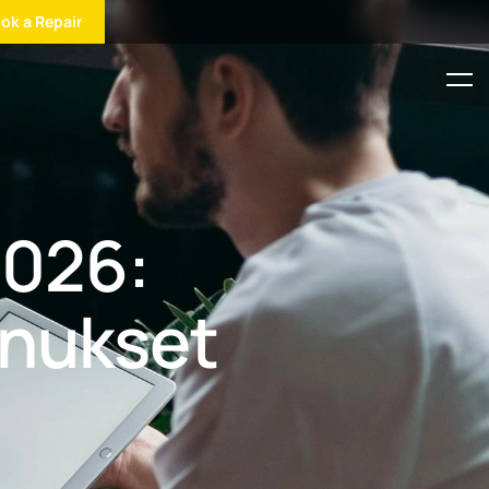
ok a Repair
2026:
onukset