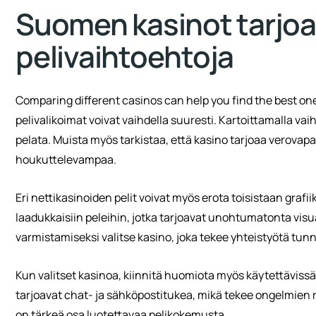
Suomen kasinot tarjoa
pelivaihtoehtoja
Comparing different casinos can help you find the best one
pelivalikoimat voivat vaihdella suuresti. Kartoittamalla vai
pelata. Muista myös tarkistaa, että kasino tarjoaa verovapa
houkuttelevampaa.
Eri nettikasinoiden pelit voivat myös erota toisistaan graf
laadukkaisiin peleihin, jotka tarjoavat unohtumatonta vis
varmistamiseksi valitse kasino, joka tekee yhteistyötä tun
Kun valitset kasinoa, kiinnitä huomiota myös käytettävissä
tarjoavat chat- ja sähköpostitukea, mikä tekee ongelmien 
on tärkeä osa luotettavaa pelikokemusta.