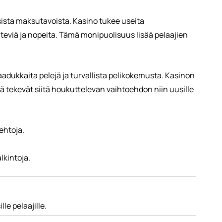
sista maksutavoista. Kasino tukee useita
äteviä ja nopeita. Tämä monipuolisuus lisää pelaajien
laadukkaita pelejä ja turvallista pelikokemusta. Kasinon
mä tekevät siitä houkuttelevan vaihtoehdon niin uusille
ehtoja.
lkintoja.
lle pelaajille.