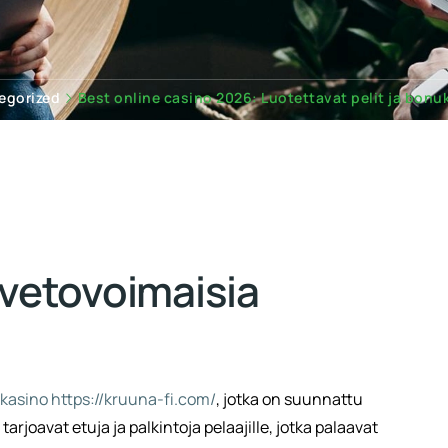
egorized
Best online casino 2026: Luotettavat pelit ja bonu
 vetovoimaisia
kasino https://kruuna-fi.com/
, jotka on suunnattu
arjoavat etuja ja palkintoja pelaajille, jotka palaavat