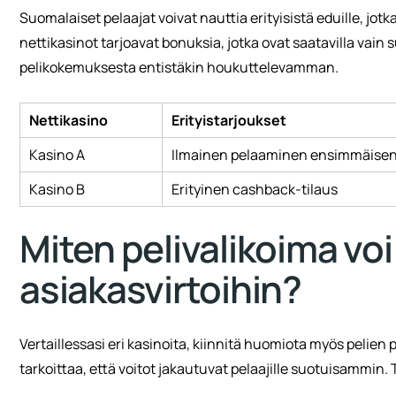
Suomalaiset pelaajat voivat nauttia erityisistä eduille, jo
nettikasinot tarjoavat bonuksia, jotka ovat saatavilla vain 
pelikokemuksesta entistäkin houkuttelevamman.
Nettikasino
Erityistarjoukset
Kasino A
Ilmainen pelaaminen ensimmäisen
Kasino B
Erityinen cashback-tilaus
Miten pelivalikoima vo
asiakasvirtoihin?
Vertaillessasi eri kasinoita, kiinnitä huomiota myös pelie
tarkoittaa, että voitot jakautuvat pelaajille suotuisammin.