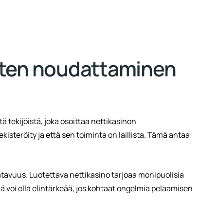
sten noudattaminen
ä tekijöistä, joka osoittaa nettikasinon
kisteröity ja että sen toiminta on laillista. Tämä antaa
atavuus. Luotettava nettikasino tarjoaa monipuolisia
ä voi olla elintärkeää, jos kohtaat ongelmia pelaamisen