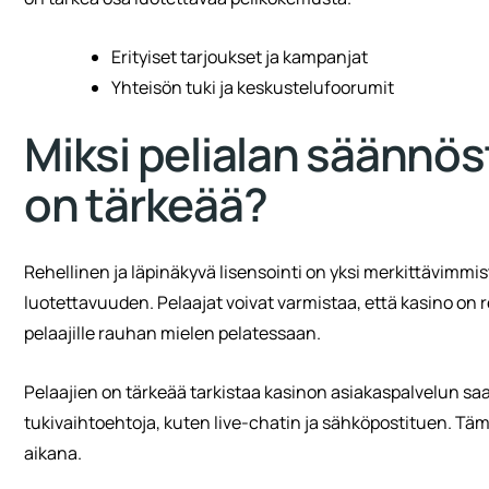
Erityiset tarjoukset ja kampanjat
Yhteisön tuki ja keskustelufoorumit
Miksi pelialan säännö
on tärkeää?
Rehellinen ja läpinäkyvä lisensointi on yksi merkittävimmist
luotettavuuden. Pelaajat voivat varmistaa, että kasino on re
pelaajille rauhan mielen pelatessaan.
Pelaajien on tärkeää tarkistaa kasinon asiakaspalvelun sa
tukivaihtoehtoja, kuten live-chatin ja sähköpostituen. Täm
aikana.