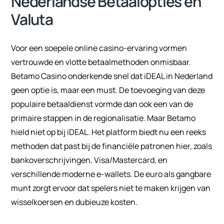
Nederlandse Betaalopties en
Valuta
Voor een soepele online casino-ervaring vormen
vertrouwde en vlotte betaalmethoden onmisbaar.
Betamo Casino onderkende snel dat iDEAL in Nederland
geen optie is, maar een must. De toevoeging van deze
populaire betaaldienst vormde dan ook een van de
primaire stappen in de regionalisatie. Maar Betamo
hield niet op bij iDEAL. Het platform biedt nu een reeks
methoden dat past bij de financiële patronen hier, zoals
bankoverschrijvingen, Visa/Mastercard, en
verschillende moderne e-wallets. De euro als gangbare
munt zorgt ervoor dat spelers niet te maken krijgen van
wisselkoersen en dubieuze kosten.