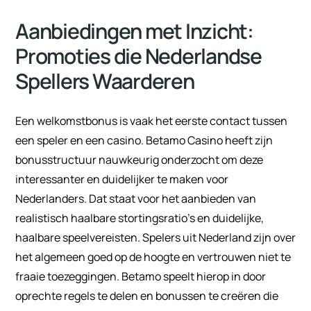
Aanbiedingen met Inzicht:
Promoties die Nederlandse
Spellers Waarderen
Een welkomstbonus is vaak het eerste contact tussen
een speler en een casino. Betamo Casino heeft zijn
bonusstructuur nauwkeurig onderzocht om deze
interessanter en duidelijker te maken voor
Nederlanders. Dat staat voor het aanbieden van
realistisch haalbare stortingsratio’s en duidelijke,
haalbare speelvereisten. Spelers uit Nederland zijn over
het algemeen goed op de hoogte en vertrouwen niet te
fraaie toezeggingen. Betamo speelt hierop in door
oprechte regels te delen en bonussen te creëren die