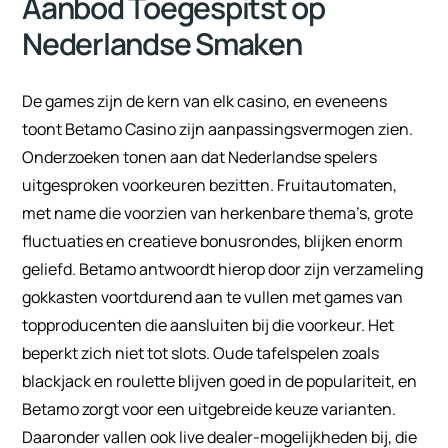
Aanbod Toegespitst op
Nederlandse Smaken
De games zijn de kern van elk casino, en eveneens
toont Betamo Casino zijn aanpassingsvermogen zien.
Onderzoeken tonen aan dat Nederlandse spelers
uitgesproken voorkeuren bezitten. Fruitautomaten,
met name die voorzien van herkenbare thema’s, grote
fluctuaties en creatieve bonusrondes, blijken enorm
geliefd. Betamo antwoordt hierop door zijn verzameling
gokkasten voortdurend aan te vullen met games van
topproducenten die aansluiten bij die voorkeur. Het
beperkt zich niet tot slots. Oude tafelspelen zoals
blackjack en roulette blijven goed in de populariteit, en
Betamo zorgt voor een uitgebreide keuze varianten.
Daaronder vallen ook live dealer-mogelijkheden bij, die