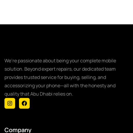
We’re passionate about being your complete mobile
solution. Beyond expert repairs, our dedicated team
provides trusted service for buying, selling, and
accessorizing your phone—all with the honesty and
quality that Abu Dhabi relies on.
Company