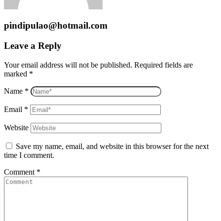
pindipulao@hotmail.com
Leave a Reply
Your email address will not be published.
Required fields are
marked
*
Name
*
Email
*
Website
Save my name, email, and website in this browser for the next
time I comment.
Comment
*