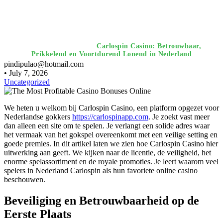
Home
Uncategorized
Carlospin Casino: Betrouwbaar,
Prikkelend en Voortdurend Lonend in Nederland
pindipulao@hotmail.com
•
July 7, 2026
Uncategorized
We heten u welkom bij Carlospin Casino, een platform opgezet voor
Nederlandse gokkers
https://carlospinapp.com
. Je zoekt vast meer
dan alleen een site om te spelen. Je verlangt een solide adres waar
het vermaak van het gokspel overeenkomt met een veilige setting en
goede premies. In dit artikel laten we zien hoe Carlospin Casino hier
uitwerking aan geeft. We kijken naar de licentie, de veiligheid, het
enorme spelassortiment en de royale promoties. Je leert waarom veel
spelers in Nederland Carlospin als hun favoriete online casino
beschouwen.
Beveiliging en Betrouwbaarheid op de
Eerste Plaats