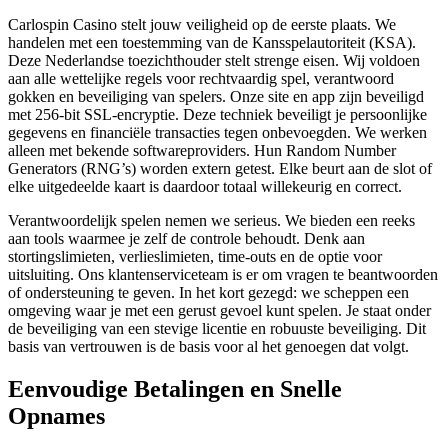
Carlospin Casino stelt jouw veiligheid op de eerste plaats. We
handelen met een toestemming van de Kansspelautoriteit (KSA).
Deze Nederlandse toezichthouder stelt strenge eisen. Wij voldoen
aan alle wettelijke regels voor rechtvaardig spel, verantwoord
gokken en beveiliging van spelers. Onze site en app zijn beveiligd
met 256-bit SSL-encryptie. Deze techniek beveiligt je persoonlijke
gegevens en financiële transacties tegen onbevoegden. We werken
alleen met bekende softwareproviders. Hun Random Number
Generators (RNG’s) worden extern getest. Elke beurt aan de slot of
elke uitgedeelde kaart is daardoor totaal willekeurig en correct.
Verantwoordelijk spelen nemen we serieus. We bieden een reeks
aan tools waarmee je zelf de controle behoudt. Denk aan
stortingslimieten, verlieslimieten, time-outs en de optie voor
uitsluiting. Ons klantenserviceteam is er om vragen te beantwoorden
of ondersteuning te geven. In het kort gezegd: we scheppen een
omgeving waar je met een gerust gevoel kunt spelen. Je staat onder
de beveiliging van een stevige licentie en robuuste beveiliging. Dit
basis van vertrouwen is de basis voor al het genoegen dat volgt.
Eenvoudige Betalingen en Snelle
Opnames