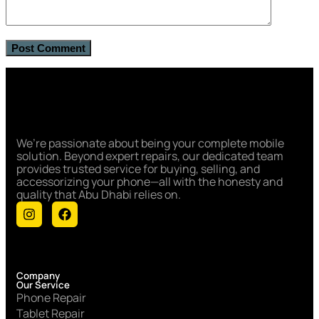
We’re passionate about being your complete mobile
solution. Beyond expert repairs, our dedicated team
provides trusted service for buying, selling, and
accessorizing your phone—all with the honesty and
quality that Abu Dhabi relies on.
Company
Our Service
Phone Repair
Tablet Repair