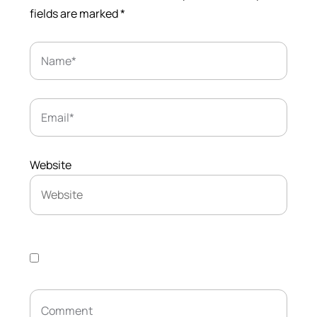
fields are marked
*
Website