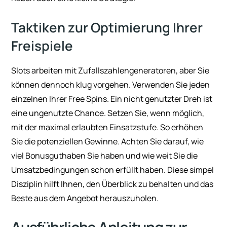
Taktiken zur Optimierung Ihrer
Freispiele
Slots arbeiten mit Zufallszahlengeneratoren, aber Sie
können dennoch klug vorgehen. Verwenden Sie jeden
einzelnen Ihrer Free Spins. Ein nicht genutzter Dreh ist
eine ungenutzte Chance. Setzen Sie, wenn möglich,
mit der maximal erlaubten Einsatzstufe. So erhöhen
Sie die potenziellen Gewinne. Achten Sie darauf, wie
viel Bonusguthaben Sie haben und wie weit Sie die
Umsatzbedingungen schon erfüllt haben. Diese simpel
Disziplin hilft Ihnen, den Überblick zu behalten und das
Beste aus dem Angebot herauszuholen.