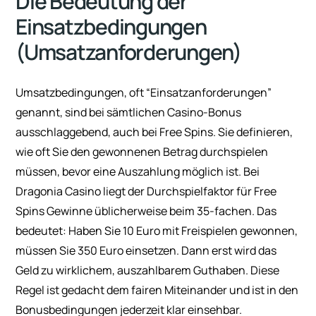
Die Bedeutung der
Einsatzbedingungen
(Umsatzanforderungen)
Umsatzbedingungen, oft “Einsatzanforderungen”
genannt, sind bei sämtlichen Casino-Bonus
ausschlaggebend, auch bei Free Spins. Sie definieren,
wie oft Sie den gewonnenen Betrag durchspielen
müssen, bevor eine Auszahlung möglich ist. Bei
Dragonia Casino liegt der Durchspielfaktor für Free
Spins Gewinne üblicherweise beim 35-fachen. Das
bedeutet: Haben Sie 10 Euro mit Freispielen gewonnen,
müssen Sie 350 Euro einsetzen. Dann erst wird das
Geld zu wirklichem, auszahlbarem Guthaben. Diese
Regel ist gedacht dem fairen Miteinander und ist in den
Bonusbedingungen jederzeit klar einsehbar.