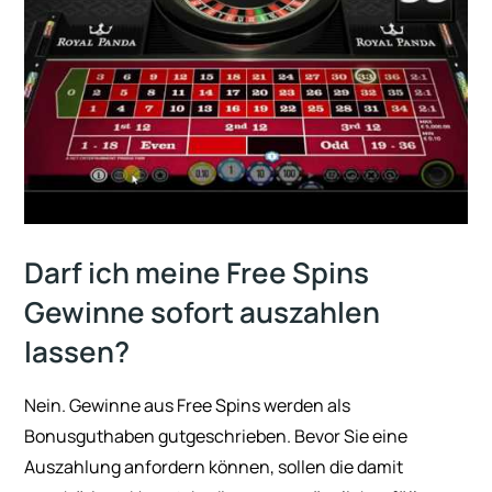
Darf ich meine Free Spins
Gewinne sofort auszahlen
lassen?
Nein. Gewinne aus Free Spins werden als
Bonusguthaben gutgeschrieben. Bevor Sie eine
Auszahlung anfordern können, sollen die damit