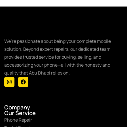
We’re passionate about being your complete mobile
solution. Beyond expert repairs, our dedicated team
provides trusted service for buying, selling, and
accessorizing your phone—all with the honesty and
quality that Abu Dhabi relies on.
Company
Our Service
Phone Repair