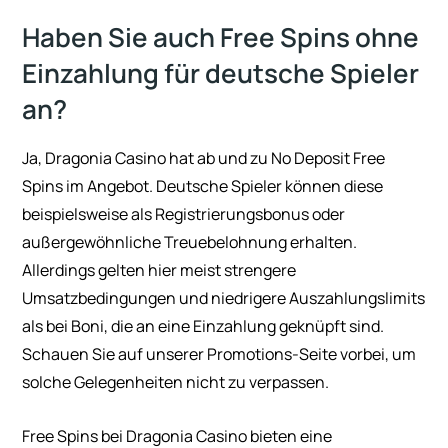
Haben Sie auch Free Spins ohne
Einzahlung für deutsche Spieler
an?
Ja, Dragonia Casino hat ab und zu No Deposit Free
Spins im Angebot. Deutsche Spieler können diese
beispielsweise als Registrierungsbonus oder
außergewöhnliche Treuebelohnung erhalten.
Allerdings gelten hier meist strengere
Umsatzbedingungen und niedrigere Auszahlungslimits
als bei Boni, die an eine Einzahlung geknüpft sind.
Schauen Sie auf unserer Promotions-Seite vorbei, um
solche Gelegenheiten nicht zu verpassen.
Free Spins bei Dragonia Casino bieten eine