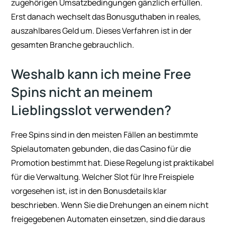
zugehörigen Umsatzbedingungen gänzlich erfüllen.
Erst danach wechselt das Bonusguthaben in reales,
auszahlbares Geld um. Dieses Verfahren ist in der
gesamten Branche gebrauchlich.
Weshalb kann ich meine Free
Spins nicht an meinem
Lieblingsslot verwenden?
Free Spins sind in den meisten Fällen an bestimmte
Spielautomaten gebunden, die das Casino für die
Promotion bestimmt hat. Diese Regelung ist praktikabel
für die Verwaltung. Welcher Slot für Ihre Freispiele
vorgesehen ist, ist in den Bonusdetails klar
beschrieben. Wenn Sie die Drehungen an einem nicht
freigegebenen Automaten einsetzen, sind die daraus