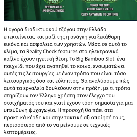
Η αγορά διαδικτυακού τζόγου στην Ελλάδα
επεκτείνεται, και μαζί της η ανάγκη για ξεκάθαρη
εικόνα και ασφάλεια των χρηστών. Μέσα σε αυτό το
κλίμα, τα Reality Check features στα ηλεκτρονικά
καζίνο έχουν ηγετική θέση. Το Big Bamboo Slot, ένα
παιχνίδι που έχει αγαπηθεί το κοινό, ενσωματώνει
αυτές τις λειτουργίες με έναν τρόπο που είναι τόσο
λειτουργικός όσο και εύληπτος. Θα αναλύσουμε πώς
αυτά τα εργαλεία δουλεύουν στην πράξη, με τι τρόπο
στηρίζουν τον Έλληνα χρήστη στον έλεγχο του
στοιχήματός του και γιατί έχουν τόση σημασία για μια
υπεύθυνη ψυχαγωγία. Η προσοχή θα πάει στα
πρακτικά κέρδη και στην τακτική αξιοποίησή τους,
περισσότερο από το να μείνουμε σε τεχνικές
λεπτομέρειες.