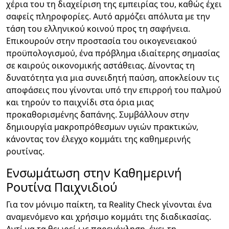
χέρια του τη διαχείριση της εμπειρίας του, καθώς έχει
σαφείς πληροφορίες. Αυτό αρμόζει απόλυτα με την
τάση του ελληνικού κοινού προς τη σαφήνεια.
Επικουρούν στην προστασία του οικογενειακού
προϋπολογισμού, ένα πρόβλημα ιδιαίτερης σημασίας
σε καιρούς οικονομικής αστάθειας. Δίνοντας τη
δυνατότητα για μια συνειδητή παύση, αποκλείουν τις
αποφάσεις που γίνονται υπό την επιρροή του παλμού
και τηρούν το παιχνίδι στα όρια μιας
προκαθορισμένης δαπάνης. Συμβάλλουν στην
δημιουργία μακροπρόθεσμων υγιών πρακτικών,
κάνοντας τον έλεγχο κομμάτι της καθημερινής
ρουτίνας.
Ενσωμάτωση στην Καθημερινή
Ρουτίνα Παιχνιδιού
Για τον μόνιμο παίκτη, τα Reality Check γίνονται ένα
αναμενόμενο και χρήσιμο κομμάτι της διαδικασίας.