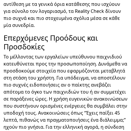
αντίθεση με τα γενικά όρια κατάθεσης που ισχύουν
για σύνολο τον λογαριασμό, τα Reality Check δίνουν
πιο συχνά και πιο στοχευμένα σχόλια μέσα σε κάθε
μία συνεδρία.
Επερχόμενες Προόδους και
Προσδοκίες
Το μέλλοντας των εργαλείων υπεύθυνου παιχνιδιού
κατευθύνεται προς την προσωποποίηση. Δυνάμεθα να
προσδοκούμε στοιχεία που εφαρμόζονται μεταβλητά
στη στάση του χρήστη. Για υπόδειγμα, να αποστέλουν
πιο συχνές ειδοποιήσεις αν ο παίκτης ανεβάζει
απότομα το όγκο των παιχνιδιών του ή αν συμμετέχει
σε παράξενες ώρες. Η χρήση ευγενικών ανακοινώσεων
που συστήνουν ορισμένες ενέργειες θα συμβάλει στην
υποδοχή τους. Ανακοινώσεις όπως “Έχεις παίξει 45
λεπτά, πιθανώς να πραγματοποιήσεις ένα διάλειμμα;”
ηχούν πιο γνήσια. Για την ελληνική αγορά, η σύνδεση