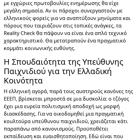
με εγχώριες πρωτοβουλίες ενημέρωσης θα είχε
μεγάλη σημασία. Αν οι πάροχοι συνεργαστούν με
ελληνικούς φορείς για να αναπτύξουν μηνύματα και
πόρους που ταιριάζουν στις τοπικές ανάγκες, τα
Reality Check θα πάψουν να είναι ένα απλό τεχνικό
χαρακτηριστικό. Θα μετατραπούν ένα πραγματικό
κομμάτι κοινωνικής ευθύνης.
Η Σπουδαιότητα της Υπεύθυνης
Παιχνιδιού για την Ελλαδική
Κοινότητα
Η ελληνική αγορά, παρά τους αυστηρούς κανόνες της
ΕΕΕΠ, βρίσκεται μπροστά σε μια δυσκολία: ο τζόγος
έχει μια ευρεία πολιτισμική αποδοχή ως μορφή
διασκέδασης. Για να οικοδομηθεί μια πραγματική
κουλτούρα υπεύθυνου παιχνιδιού, χρειάζεται κάτι
παραπάνω από κανονισμούς. Προϋποθέτει
εκπαίδευση και ευαισθητοποίηση. Εδώ είναι που