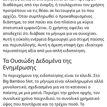
διαθέσιμες από την έναρξη, ή τουλάχιστον τον χρήστη
προτρέπουν να τις θέσει σε λειτουργία με το που
αρχίζει. Όταν συμπληρωθεί ο προκαθορισμένος
διάστημα, το slot παύει και ένα πλαίσιο με κύρια
στατιστικά εμφανίζεται. Ο χρήστης οφείλει να
αποδεχτεί ότι διάβασε το μήνυμα για να συνεχίσει.
Αυτή η εύκολη ενέργεια δημιουργεί μια στιγμή παύσης
και περισυλλογής. Αυτή η άμεση επαφή έχει ιδιαίτερα
περισσότερη αξία από μια απλή ειδοποίηση.
Τα Ουσιώδη Δεδομένα της
Ενημέρωσης
Το περιεχόμενο της ειδοποίησης είναι το κλειδί. Στο
Big Bamboo Slot, το μήνυμα είναι ολοκληρωμένο αλλά
μονολεκτικό, σχεδιασμένο για να το κατανοεί ο
παίκτης με μια ματιά. Περιέχει την χρόνο αρχής, τον
συνολικό χρόνο παιχνιδιού, το συνολικό χρηματικό
ύψος που ποντάρισε και το τρέχον ποσό. Τα