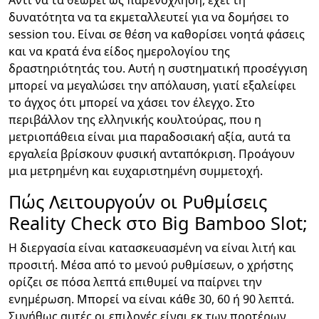
Αντί να τα θεωρεί ως παρενόχληση, έχει τη
δυνατότητα να τα εκμεταλλευτεί για να δομήσει το
session του. Είναι σε θέση να καθορίσει νοητά φάσεις
και να κρατά ένα είδος ημερολογίου της
δραστηριότητάς του. Αυτή η συστηματική προσέγγιση
μπορεί να μεγαλώσει την απόλαυση, γιατί εξαλείφει
το άγχος ότι μπορεί να χάσει τον έλεγχο. Στο
περιβάλλον της ελληνικής κουλτούρας, που η
μετριοπάθεια είναι μια παραδοσιακή αξία, αυτά τα
εργαλεία βρίσκουν φυσική ανταπόκριση. Προάγουν
μια μετρημένη και ευχαριστημένη συμμετοχή.
Πώς Λειτουργούν οι Ρυθμίσεις
Reality Check στο Big Bamboo Slot;
Η διεργασία είναι κατασκευασμένη να είναι λιτή και
προσιτή. Μέσα από το μενού ρυθμίσεων, ο χρήστης
ορίζει σε πόσα λεπτά επιθυμεί να παίρνει την
ενημέρωση. Μπορεί να είναι κάθε 30, 60 ή 90 λεπτά.
Συνήθως αυτές οι επιλογές είναι εκ των προτέρων