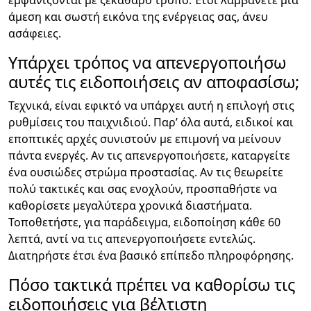
εμφανίζονται με ξεκάθαρο τρόπο. Έτσι λαμβάνετε μια
άμεση και σωστή εικόνα της ενέργειας σας, άνευ
ασάφειες.
Υπάρχει τρόπος να απενεργοποιήσω
αυτές τις ειδοποιήσεις αν αποφασίσω;
Τεχνικά, είναι εφικτό να υπάρχει αυτή η επιλογή στις
ρυθμίσεις του παιχνιδιού. Παρ’ όλα αυτά, ειδικοί και
εποπτικές αρχές συνιστούν με επιμονή να μείνουν
πάντα ενεργές. Αν τις απενεργοποιήσετε, καταργείτε
ένα ουσιώδες στρώμα προστασίας. Αν τις θεωρείτε
πολύ τακτικές και σας ενοχλούν, προσπαθήστε να
καθορίσετε μεγαλύτερα χρονικά διαστήματα.
Τοποθετήστε, για παράδειγμα, ειδοποίηση κάθε 60
λεπτά, αντί να τις απενεργοποιήσετε εντελώς.
Διατηρήστε έτσι ένα βασικό επίπεδο πληροφόρησης.
Πόσο τακτικά πρέπει να καθορίσω τις
ειδοποιήσεις για βέλτιστη