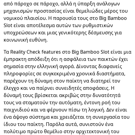
από πάροχο σε πάροχο, αλλά η ύπαρξη ανάλογων
μηχανισμών προστασίας είναι θεμελιώδες μέρος του
νομικού πλαισίου. Η παρουσία τους στο Big Bamboo
Slot είναι αποτέλεσμα αυτών των ρυθμιστικών
υποχρεώσεων και μιας γενικότερης δέσμευσης για
κοινωνική ευθύνη.
Τα Reality Check features στο Big Bamboo Slot είναι μια
έμπρακτη απόδειξη ότι η ασφάλεια των παικτών έχει
σημασία στην ελληνική αγορά. Δίνοντας διαφανείς
πληροφορίες σε συγκεκριμένα χρονικά διαστήματα,
παρέχουν τη δύναμη στον παίκτη να διατηρεί τον
έλεγχο και να παίρνει συνειδητές αποφάσεις. Η
δύναμή τους βρίσκεται ακριβώς στην δυνατότητά
τους να σταματούν την αυτόματη, έντονη ροή του
παιχνιδιού και να φέρνουν πίσω τη λογική. Δεν είναι
ένα άψογο σύστημα και χρειάζεται τη συνεργασία του
ίδιου του παίκτη. Παρόλα αυτά, συνιστούν ένα
πολύτιμο πρώτο θεμέλιο στην αρχιτεκτονική του