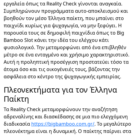
εργαλεία όπως τα Reality Check γίνονται αναγκαία.
Συμπληρώνουν προγράμματα αυτο-αποκλεισμού και
βοηθούν τον μέσο Έλληνα παίκτη, που μπαίνει στο
παιχνίδι κυρίως για ψυχαγωγία, να μην ξεφύγει. Η
παρουσία τους σε δημοφιλή παιχνίδια όπως το Big
Bamboo Slot κάνει την ιδέα του ελέγχου κάτι
φυσιολογικό. Την μεταμορφώνει από ένα επιβληθέν
μέτρο σε ένα ενταγμένο και χρήσιμο χαρακτηριστικό.
Αυτή η προληπτική προσέγγιση προστατεύει τόσο τα
άτομα όσο και τις οικογένειές τους, βάζοντας την
ασφάλεια στο κέντρο της ψυχαγωγικής εμπειρίας.
Πλεονεκτήματα για τον Έλληνα
Παίκτη
Τα Reality Check μεταμορφώνουν την αναζήτηση
αδρεναλίνης και διασκέδασης σε μια πιο ελεγχόμενη
διαδικασία
https://bigbamboo.com.gr/
. Το μεγαλύτερο
πλεονέκτημα είναι η δυναμική. Ο παίκτης παίρνει στα