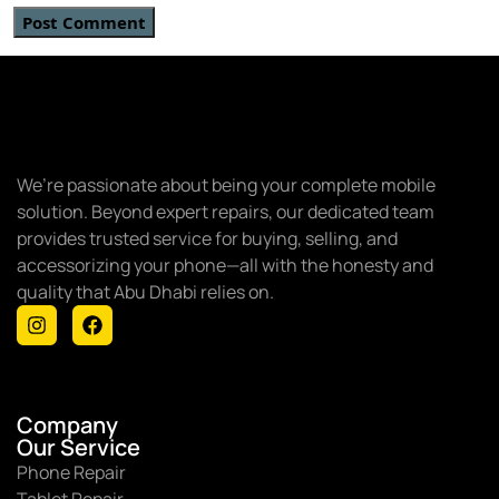
We’re passionate about being your complete mobile
solution. Beyond expert repairs, our dedicated team
provides trusted service for buying, selling, and
accessorizing your phone—all with the honesty and
quality that Abu Dhabi relies on.
Company
Our Service
Phone Repair