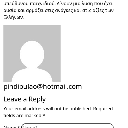
υπεύθυνου παιχνιδιού. Δίνουν μια λύση που έχει
ουσία και αρμόζει στις ανάγκες και στις αξίες των
Ελλήνων.
pindipulao@hotmail.com
Leave a Reply
Your email address will not be published.
Required
fields are marked
*
Name
*