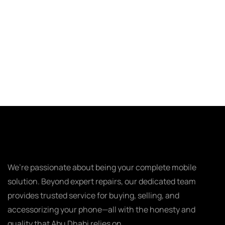
We’re passionate about being your complete mobile
solution. Beyond expert repairs, our dedicated team
provides trusted service for buying, selling, and
accessorizing your phone—all with the honesty and
quality that Abu Dhabi relies on.