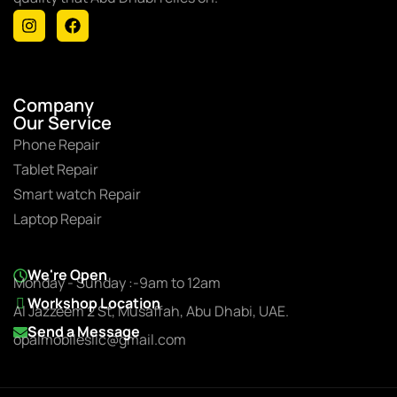
Company
Our Service
Phone Repair
Tablet Repair
Smart watch Repair
Laptop Repair
We're Open
Monday - Sunday :-9am to 12am
Workshop Location
Al Jazzeem 2 St, Musaffah, Abu Dhabi, UAE.
Send a Message
opalmobilesllc@gmail.com