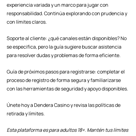
experiencia variada y un marco para jugar con
responsabilidad. Continúa explorando con prudencia y
con límites claros.
Soporte al cliente: ¿qué canales están disponibles? No
se especifica, pero la guía sugiere buscar asistencia
para resolver dudas y problemas de forma eficiente.
Guía de próximos pasos para registrarse: completar el
proceso de registro de forma segura y familiarizarse
con las herramientas de seguridad y apoyo disponibles.
Únete hoy a Dendera Casino y revisa las políticas de
retirada y límites.
Esta plataforma es para adultos 18+. Mantén tus límites