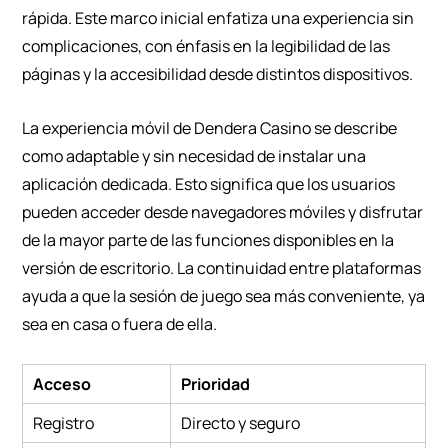
rápida. Este marco inicial enfatiza una experiencia sin
complicaciones, con énfasis en la legibilidad de las
páginas y la accesibilidad desde distintos dispositivos.
La experiencia móvil de Dendera Casino se describe
como adaptable y sin necesidad de instalar una
aplicación dedicada. Esto significa que los usuarios
pueden acceder desde navegadores móviles y disfrutar
de la mayor parte de las funciones disponibles en la
versión de escritorio. La continuidad entre plataformas
ayuda a que la sesión de juego sea más conveniente, ya
sea en casa o fuera de ella.
Acceso
Prioridad
Registro
Directo y seguro