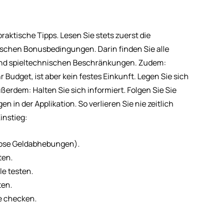
aktische Tipps. Lesen Sie stets zuerst die
schen Bonusbedingungen. Darin finden Sie alle
 und spieltechnischen Beschränkungen. Zudem:
r Budget, ist aber kein festes Einkunft. Legen Sie sich
ßerdem: Halten Sie sich informiert. Folgen Sie Sie
n in der Applikation. So verlieren Sie nie zeitlich
instieg:
mlose Geldabhebungen).
ten.
e testen.
ten.
e checken.