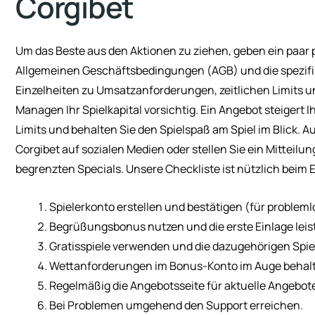
Corgibet
Um das Beste aus den Aktionen zu ziehen, geben ein paar pr
Allgemeinen Geschäftsbedingungen (AGB) und die spezifi
Einzelheiten zu Umsatzanforderungen, zeitlichen Limits
Managen Ihr Spielkapital vorsichtig. Ein Angebot steigert Ih
Limits und behalten Sie den Spielspaß am Spiel im Blick. Au
Corgibet auf sozialen Medien oder stellen Sie ein Mitteilunge
begrenzten Specials. Unsere Checkliste ist nützlich beim E
Spielerkonto erstellen und bestätigen (für proble
Begrüßungsbonus nutzen und die erste Einlage leis
Gratisspiele verwenden und die dazugehörigen Spiel
Wettanforderungen im Bonus-Konto im Auge behal
Regelmäßig die Angebotsseite für aktuelle Angebot
Bei Problemen umgehend den Support erreichen.