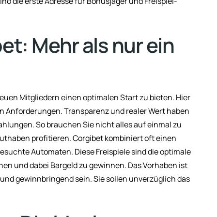
no die erste Adresse für Bonusjäger und Freispiel-
t: Mehr als nur ein
uen Mitgliedern einen optimalen Start zu bieten. Hier
en Anforderungen. Transparenz und realer Wert haben
zahlungen. So brauchen Sie nicht alles auf einmal zu
haben profitieren. Corgibet kombiniert oft einen
gesuchte Automaten. Diese Freispiele sind die optimale
nen und dabei Bargeld zu gewinnen. Das Vorhaben ist
 und gewinnbringend sein. Sie sollen unverzüglich das