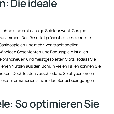
: Die ideale
t ohne eine erstklassige Spielauswahl. Corgibet
 zusammen. Das Resultat präsentiert eine enorme
Casinospielen und mehr. Von traditionellen
ändigen Geschichten und Bonusspiele ist alles
 die brandneuen und meistgespielten Slots, sodass Sie
iehen Nutzen aus den Boni. In vielen Fällen können Sie
ießen. Doch leisten verschiedene Spieltypen einen
iese Informationen sind in den Bonusbedingungen
le: So optimieren Sie