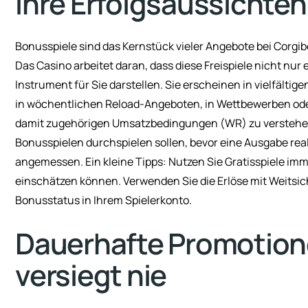
Ihre Erfolgsaussichten
Bonusspiele sind das Kernstück vieler Angebote bei Corgibet
Das Casino arbeitet daran, dass diese Freispiele nicht nur
Instrument für Sie darstellen. Sie erscheinen in vielfälti
in wöchentlichen Reload-Angeboten, in Wettbewerben oder 
damit zugehörigen Umsatzbedingungen (WR) zu verstehen. 
Bonusspielen durchspielen sollen, bevor eine Ausgabe real
angemessen. Ein kleine Tipps: Nutzen Sie Gratisspiele immer
einschätzen können. Verwenden Sie die Erlöse mit Weitsich
Bonusstatus in Ihrem Spielerkonto.
Dauerhafte Promotion
versiegt nie