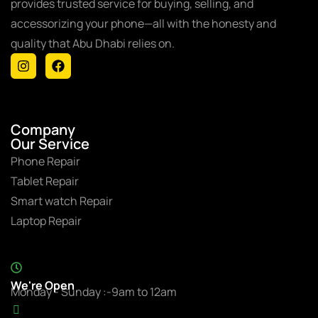
provides trusted service for buying, selling, and
accessorizing your phone—all with the honesty and
quality that Abu Dhabi relies on.
Company
Our Service
Phone Repair
Tablet Repair
Smart watch Repair
Laptop Repair
We're Open
Monday - Sunday :-9am to 12am