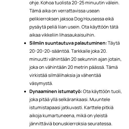
ohje. Kohoa tuolista 20-25 minuutin välein.
Tämä aika on verrattavissa usean
pelikierroksen jaksoa Dog Housessa eikä
pysäytä peliä liian usein. Ota käyttöön tätä
aikaa vikkeliin lihasaukaisuihin.
Silmiin suuntautuva palautuminen:
Täytä
20-20-20-sääntöä. Tarkkaile joka 20.
minuutti vähintään 20 sekunnin ajan jotain,
joka on vähintään 20 metrin päässä. Tämä
virkistää silmälihaksia ja vähentää
väsymystä.
Dynaaminen istumatyö:
Ota käyttöön tuoli,
joka pitää yllä selkärankaasi. Muuntele
istumistapaasi jatkuvasti. Karttele pitkiä
aikoja kumartuneena, mikä on yleistä
jännittäviä bonuskierroksia seuratessa.