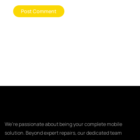
We’re passionate about being your complete mobile
solution. Beyond expert repairs, our dedicated team