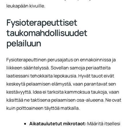
leukapään kivuille.
Fysioterapeuttiset
taukomahdollisuudet
pelailuun
Fysioterapeuttinen perusajatus on ennakoinnissa ja
liikkeen sääntelyssä. Sovellan samoja periaatteita
laatiessani tehokkaita lepokausia. Hyvät tauot eivät
keskeytä pelaamisen elämystä, vaan parantavat sen
kestävyyttä. Idea ei tarkoita kammoksua taukoja, vaan
käsittää ne taktisena pelaamisen osa-alueena. Ne ovat
kuin polttoaineen täyttöä matkalla.
Aikataulutetut mikrotaot:
Määritä itsellesi