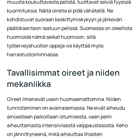
muusta koukuttavasta pelistä, tuottavat selviä fyysisiä
kuormituksia. Näitä oireita ei pidä vähätellä. Ne
kohdistuvat suoraan keskittymiskykyyn ja järkevän
päätöksenteon laatuun pelissä. Suomessa on oleellista
huomioida nämä seikat huomioon, sillä
työterveyshuollon oppeja voi käyttää myös
harrastustoiminnassa.
Tavallisimmat oireet ja niiden
mekaniikka
Oireet ilmenevät usein huomaamattomina. Niiden
tunnistaminen on avainasemassa. Ne eivät aiheudu
ainoastaan paikoillaan istumisesta, vaan pelin
aiheuttamasta intensiivisestä valppaustasosta. Keho
on jännittyneenä, mikä aiheuttaa lihasten