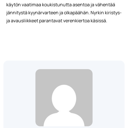
käytön vaatimaa koukistunutta asentoa ja vähentää
jännitystä kyynärvarteen ja olkapäähän. Nyrkin kiristys-
ja avausliikkeet parantavat verenkiertoa käsissä.