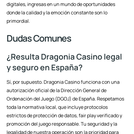
digitales, ingresas en un mundo de oportunidades
donde la calidad y la emoción constante son lo
primordial.
Dudas Comunes
¿Resulta Dragonia Casino legal
y seguro en España?
Sí, por supuesto. Dragonia Casino funciona con una
autorización oficial de la Dirección General de
Ordenación del Juego (DGOJ) de España. Respetamos
toda la normativa local, que incluye protocolos
estrictos de protección de datos, fair play verificado y
promoción del juego responsable. Tu seguridad y la
legalidad de nuestra operación son la prioridad para