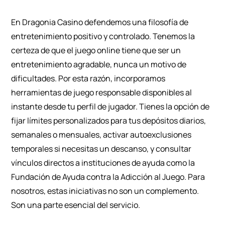
En Dragonia Casino defendemos una filosofía de
entretenimiento positivo y controlado. Tenemos la
certeza de que el juego online tiene que ser un
entretenimiento agradable, nunca un motivo de
dificultades. Por esta razón, incorporamos
herramientas de juego responsable disponibles al
instante desde tu perfil de jugador. Tienes la opción de
fijar límites personalizados para tus depósitos diarios,
semanales o mensuales, activar autoexclusiones
temporales si necesitas un descanso, y consultar
vínculos directos a instituciones de ayuda como la
Fundación de Ayuda contra la Adicción al Juego. Para
nosotros, estas iniciativas no son un complemento.
Son una parte esencial del servicio.