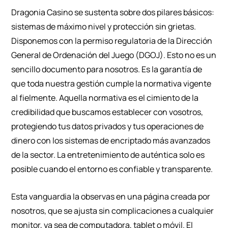
Dragonia Casino se sustenta sobre dos pilares básicos:
sistemas de máximo nivel y protección sin grietas.
Disponemos con la permiso regulatoria de la Dirección
General de Ordenación del Juego (DGOJ). Esto no es un
sencillo documento para nosotros. Es la garantía de
que toda nuestra gestión cumple la normativa vigente
al fielmente. Aquella normativa es el cimiento de la
credibilidad que buscamos establecer con vosotros,
protegiendo tus datos privados y tus operaciones de
dinero con los sistemas de encriptado más avanzados
de la sector. La entretenimiento de auténtica solo es
posible cuando el entorno es confiable y transparente.
Esta vanguardia la observas en una página creada por
nosotros, que se ajusta sin complicaciones a cualquier
monitor, ya sea de computadora, tablet o móvil. El