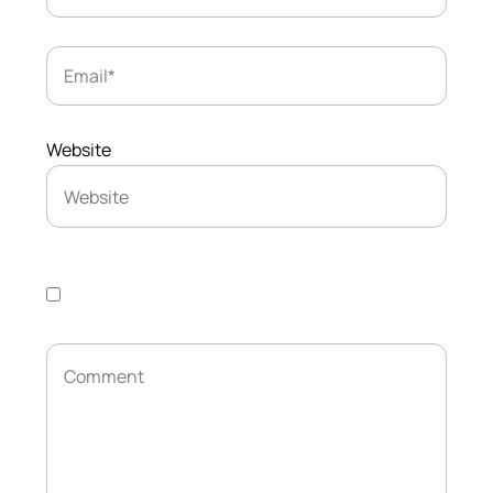
Website