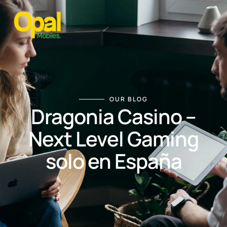
OUR BLOG
Dragonia Casino –
Next Level Gaming
solo en España