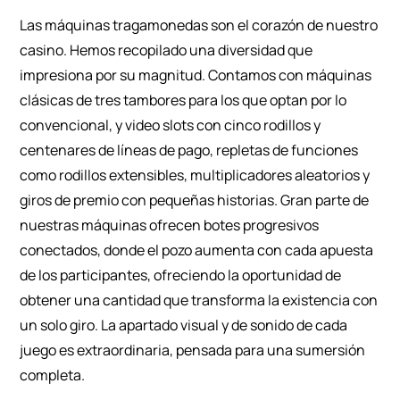
Las máquinas tragamonedas son el corazón de nuestro
casino. Hemos recopilado una diversidad que
impresiona por su magnitud. Contamos con máquinas
clásicas de tres tambores para los que optan por lo
convencional, y video slots con cinco rodillos y
centenares de líneas de pago, repletas de funciones
como rodillos extensibles, multiplicadores aleatorios y
giros de premio con pequeñas historias. Gran parte de
nuestras máquinas ofrecen botes progresivos
conectados, donde el pozo aumenta con cada apuesta
de los participantes, ofreciendo la oportunidad de
obtener una cantidad que transforma la existencia con
un solo giro. La apartado visual y de sonido de cada
juego es extraordinaria, pensada para una sumersión
completa.