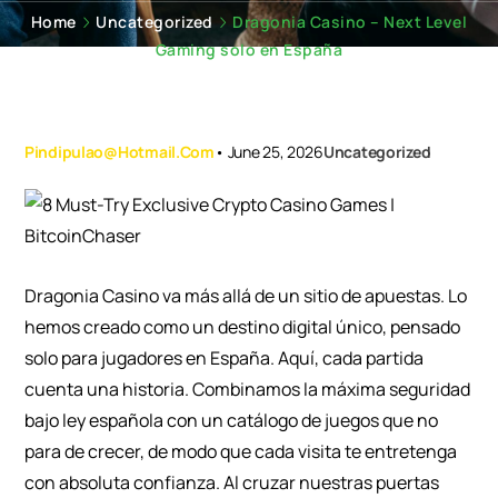
Home
Uncategorized
Dragonia Casino – Next Level
Gaming solo en España
Pindipulao@hotmail.com
•
June 25, 2026
Uncategorized
Dragonia Casino va más allá de un sitio de apuestas. Lo
hemos creado como un destino digital único, pensado
solo para jugadores en España. Aquí, cada partida
cuenta una historia. Combinamos la máxima seguridad
bajo ley española con un catálogo de juegos que no
para de crecer, de modo que cada visita te entretenga
con absoluta confianza. Al cruzar nuestras puertas