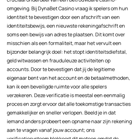
omgeving. Bij DynaBet Casino vraag ik spelers om hun
identiteit te bevestigen door een afschrift van een
identiteitsbewijs, een nieuwste rekeningafschrift en
soms een bewijs van adres te plaatsen. Dit komt over
misschien als een formaliteit, maar het vervult een
bijzonder belangrijk doel: het stopt identiteitsdiefstal,
geld witwassen en frauduleuze activiteiten op
accounts. Door te bevestigen dat jij de legitieme
eigenaar bent van het account en de betaalmethoden,
kan ik een beveiligde ruimte voor alle spelers
verzekeren. Deze verificatie is meestal een eenmalig
proces en zorgt ervoor dat alle toekomstige transacties
gemakkelijker en sneller verlopen. Beeld je in dat
iemand anders probeert een opname naar zijn rekening
aan te vragen vanaf jouw account; ons
verificatiesysteem blokkeert dit meteen omdat de