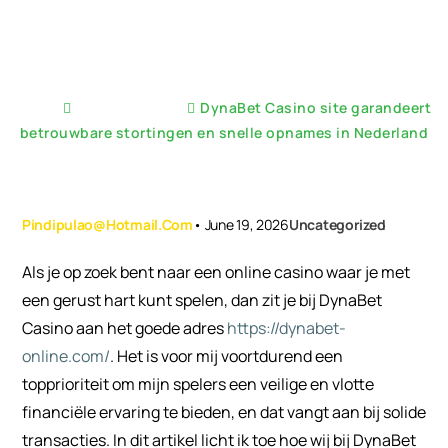
Home
Uncategorized
DynaBet Casino site garandeert
betrouwbare stortingen en snelle opnames in Nederland
Pindipulao@hotmail.com
•
June 19, 2026
Uncategorized
Als je op zoek bent naar een online casino waar je met
een gerust hart kunt spelen, dan zit je bij DynaBet
Casino aan het goede adres
https://dynabet-
online.com/
. Het is voor mij voortdurend een
topprioriteit om mijn spelers een veilige en vlotte
financiële ervaring te bieden, en dat vangt aan bij solide
transacties. In dit artikel licht ik toe hoe wij bij DynaBet