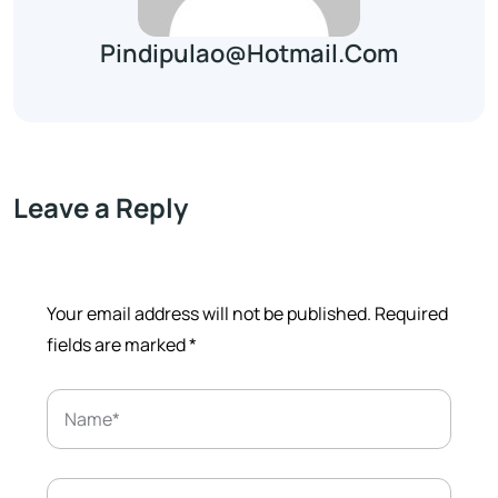
Pindipulao@hotmail.com
Leave a Reply
Your email address will not be published.
Required
fields are marked
*