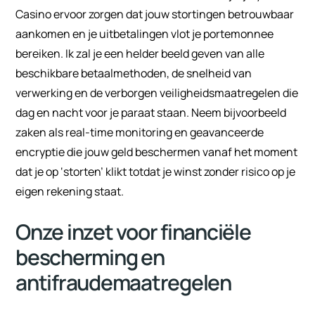
Casino ervoor zorgen dat jouw stortingen betrouwbaar
aankomen en je uitbetalingen vlot je portemonnee
bereiken. Ik zal je een helder beeld geven van alle
beschikbare betaalmethoden, de snelheid van
verwerking en de verborgen veiligheidsmaatregelen die
dag en nacht voor je paraat staan. Neem bijvoorbeeld
zaken als real-time monitoring en geavanceerde
encryptie die jouw geld beschermen vanaf het moment
dat je op ‘storten’ klikt totdat je winst zonder risico op je
eigen rekening staat.
Onze inzet voor financiële
bescherming en
antifraudemaatregelen