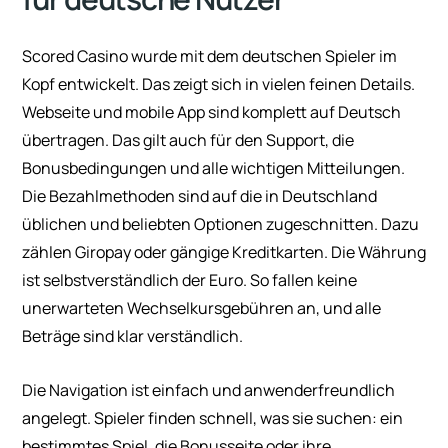
Scored Casino wurde mit dem deutschen Spieler im
Kopf entwickelt. Das zeigt sich in vielen feinen Details.
Webseite und mobile App sind komplett auf Deutsch
übertragen. Das gilt auch für den Support, die
Bonusbedingungen und alle wichtigen Mitteilungen.
Die Bezahlmethoden sind auf die in Deutschland
üblichen und beliebten Optionen zugeschnitten. Dazu
zählen Giropay oder gängige Kreditkarten. Die Währung
ist selbstverständlich der Euro. So fallen keine
unerwarteten Wechselkursgebühren an, und alle
Beträge sind klar verständlich.
Die Navigation ist einfach und anwenderfreundlich
angelegt. Spieler finden schnell, was sie suchen: ein
bestimmtes Spiel, die Bonusseite oder ihre