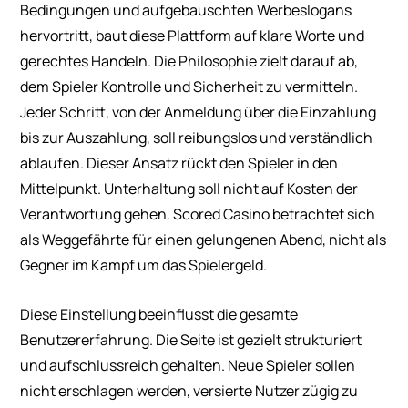
Bedingungen und aufgebauschten Werbeslogans
hervortritt, baut diese Plattform auf klare Worte und
gerechtes Handeln. Die Philosophie zielt darauf ab,
dem Spieler Kontrolle und Sicherheit zu vermitteln.
Jeder Schritt, von der Anmeldung über die Einzahlung
bis zur Auszahlung, soll reibungslos und verständlich
ablaufen. Dieser Ansatz rückt den Spieler in den
Mittelpunkt. Unterhaltung soll nicht auf Kosten der
Verantwortung gehen. Scored Casino betrachtet sich
als Weggefährte für einen gelungenen Abend, nicht als
Gegner im Kampf um das Spielergeld.
Diese Einstellung beeinflusst die gesamte
Benutzererfahrung. Die Seite ist gezielt strukturiert
und aufschlussreich gehalten. Neue Spieler sollen
nicht erschlagen werden, versierte Nutzer zügig zu