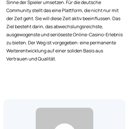
Sinne der Spieler umsetzen. Für die deutsche
Community stellt das eine Plattform, die nicht nur mit
der Zeit geht. Sie will diese Zeit aktiv beeinflussen. Das
Ziel besteht darin, das abwechslungsreichste,
ausgewogenste und seriöseste Online-Casino-Erlebnis
zu bieten. Der Weg ist vorgegeben: eine permanente
Weiterentwicklung auf einer soliden Basis aus
Vertrauen und Qualität.