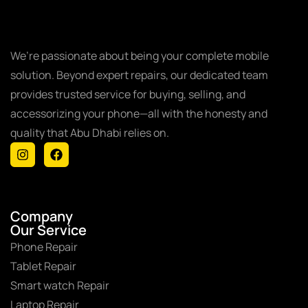
We’re passionate about being your complete mobile
solution. Beyond expert repairs, our dedicated team
provides trusted service for buying, selling, and
accessorizing your phone—all with the honesty and
quality that Abu Dhabi relies on.
Company
Our Service
Phone Repair
Tablet Repair
Smart watch Repair
Laptop Repair