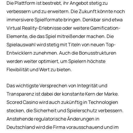
Die Plattform ist bestrebt, ihr Angebot stetig zu
verbessern und zu erweitern. Die Zukunft könnte noch
immersivere Spielformate bringen. Denkbar sind etwa
Virtual Reality-Erlebnisse oder weitere Gamification-
Elemente, die das Spiel mitreißender machen. Die
Spielauswahl wird stetig mit Titeln von neuen Top-
Entwicklern zunehmen. Auch die Bonusstrukturen
werden weiter optimiert, um Spielern höchste
Flexibilität und Wert zu bieten.
Das wichtigste Versprechen von Integrität und
Transparenz ist dabei der konstante Kern der Marke.
Scored Casino wird auch zukünftig in Technologien
stecken, die Sicherheit und Spielerschutz verbessern.
Anstehende regulatorische Änderungen in
Deutschland wird die Firma vorausschauend und im