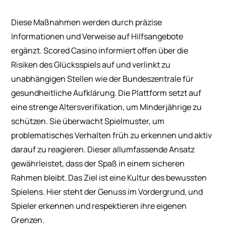
Diese Maßnahmen werden durch präzise
Informationen und Verweise auf Hilfsangebote
ergänzt. Scored Casino informiert offen über die
Risiken des Glücksspiels auf und verlinkt zu
unabhängigen Stellen wie der Bundeszentrale für
gesundheitliche Aufklärung. Die Plattform setzt auf
eine strenge Altersverifikation, um Minderjährige zu
schützen. Sie überwacht Spielmuster, um
problematisches Verhalten früh zu erkennen und aktiv
darauf zu reagieren. Dieser allumfassende Ansatz
gewährleistet, dass der Spaß in einem sicheren
Rahmen bleibt. Das Ziel ist eine Kultur des bewussten
Spielens. Hier steht der Genuss im Vordergrund, und
Spieler erkennen und respektieren ihre eigenen
Grenzen.