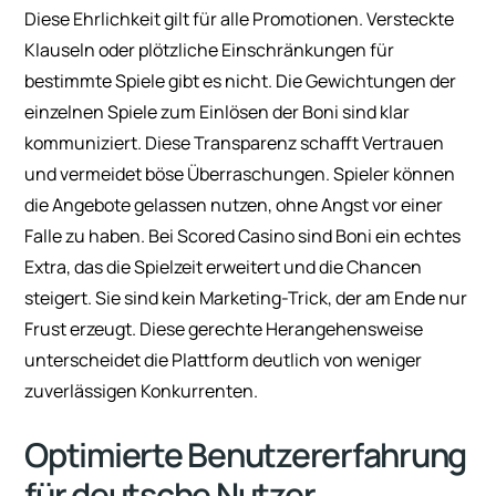
Diese Ehrlichkeit gilt für alle Promotionen. Versteckte
Klauseln oder plötzliche Einschränkungen für
bestimmte Spiele gibt es nicht. Die Gewichtungen der
einzelnen Spiele zum Einlösen der Boni sind klar
kommuniziert. Diese Transparenz schafft Vertrauen
und vermeidet böse Überraschungen. Spieler können
die Angebote gelassen nutzen, ohne Angst vor einer
Falle zu haben. Bei Scored Casino sind Boni ein echtes
Extra, das die Spielzeit erweitert und die Chancen
steigert. Sie sind kein Marketing-Trick, der am Ende nur
Frust erzeugt. Diese gerechte Herangehensweise
unterscheidet die Plattform deutlich von weniger
zuverlässigen Konkurrenten.
Optimierte Benutzererfahrung
für deutsche Nutzer