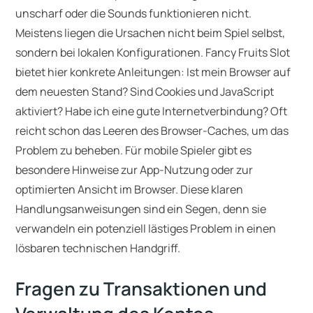
unscharf oder die Sounds funktionieren nicht.
Meistens liegen die Ursachen nicht beim Spiel selbst,
sondern bei lokalen Konfigurationen. Fancy Fruits Slot
bietet hier konkrete Anleitungen: Ist mein Browser auf
dem neuesten Stand? Sind Cookies und JavaScript
aktiviert? Habe ich eine gute Internetverbindung? Oft
reicht schon das Leeren des Browser-Caches, um das
Problem zu beheben. Für mobile Spieler gibt es
besondere Hinweise zur App-Nutzung oder zur
optimierten Ansicht im Browser. Diese klaren
Handlungsanweisungen sind ein Segen, denn sie
verwandeln ein potenziell lästiges Problem in einen
lösbaren technischen Handgriff.
Fragen zu Transaktionen und