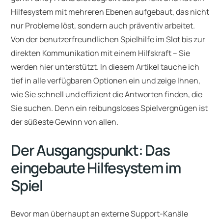
Hilfesystem mit mehreren Ebenen aufgebaut, das nicht
nur Probleme löst, sondern auch präventiv arbeitet.
Von der benutzerfreundlichen Spielhilfe im Slot bis zur
direkten Kommunikation mit einem Hilfskraft – Sie
werden hier unterstützt. In diesem Artikel tauche ich
tief in alle verfügbaren Optionen ein und zeige Ihnen,
wie Sie schnell und effizient die Antworten finden, die
Sie suchen. Denn ein reibungsloses Spielvergnügen ist
der süßeste Gewinn von allen.
Der Ausgangspunkt: Das
eingebaute Hilfesystem im
Spiel
Bevor man überhaupt an externe Support-Kanäle