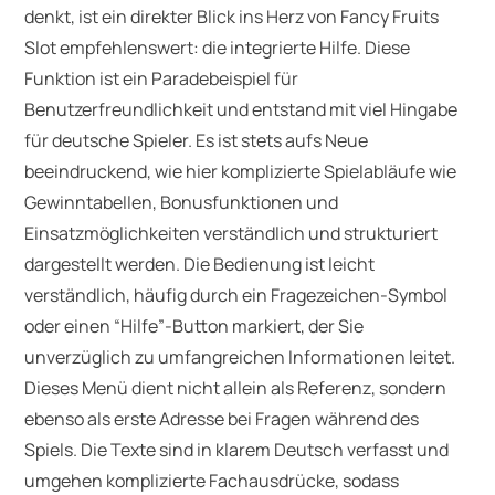
denkt, ist ein direkter Blick ins Herz von Fancy Fruits
Slot empfehlenswert: die integrierte Hilfe. Diese
Funktion ist ein Paradebeispiel für
Benutzerfreundlichkeit und entstand mit viel Hingabe
für deutsche Spieler. Es ist stets aufs Neue
beeindruckend, wie hier komplizierte Spielabläufe wie
Gewinntabellen, Bonusfunktionen und
Einsatzmöglichkeiten verständlich und strukturiert
dargestellt werden. Die Bedienung ist leicht
verständlich, häufig durch ein Fragezeichen-Symbol
oder einen “Hilfe”-Button markiert, der Sie
unverzüglich zu umfangreichen Informationen leitet.
Dieses Menü dient nicht allein als Referenz, sondern
ebenso als erste Adresse bei Fragen während des
Spiels. Die Texte sind in klarem Deutsch verfasst und
umgehen komplizierte Fachausdrücke, sodass