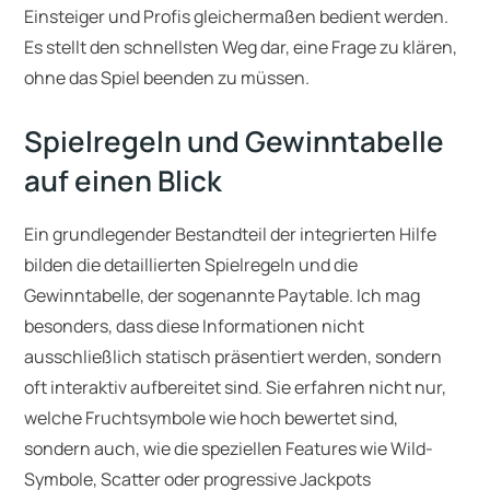
Einsteiger und Profis gleichermaßen bedient werden.
Es stellt den schnellsten Weg dar, eine Frage zu klären,
ohne das Spiel beenden zu müssen.
Spielregeln und Gewinntabelle
auf einen Blick
Ein grundlegender Bestandteil der integrierten Hilfe
bilden die detaillierten Spielregeln und die
Gewinntabelle, der sogenannte Paytable. Ich mag
besonders, dass diese Informationen nicht
ausschließlich statisch präsentiert werden, sondern
oft interaktiv aufbereitet sind. Sie erfahren nicht nur,
welche Fruchtsymbole wie hoch bewertet sind,
sondern auch, wie die speziellen Features wie Wild-
Symbole, Scatter oder progressive Jackpots