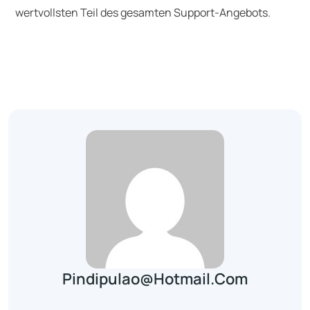
wertvollsten Teil des gesamten Support-Angebots.
Pindipulao@hotmail.com