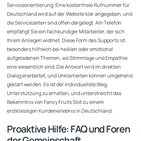
Serviceorientierung. Eine kostenfreie Rufnummer für
Deutschland wird auf der Website klar angegeben, und
die Servicezeiten sind offen dargelegt. Am Telefon
empfängt Sie ein fachkundiger Mitarbeiter, der sich
Ihrem Anliegen widmet. Diese Form des Supports ist
besonders hilfreich bei heiklen oder emotional
aufgeladenen Themen, wo Stimmlage und Empathie
eine wesentlich sind. Die Antwort wird im direkten
Dialog erarbeitet, und Unklarheiten können umgehend
geklärt werden. Es ist der individuellste Weg,
Unterstützung zu erhalten, und unterstreicht das
Bekenntnis von Fancy Fruits Slot zu einem
erstklassigen Kundenerlebnis in Deutschland.
Proaktive Hilfe: FAQ und Foren
der Gemeinschaft