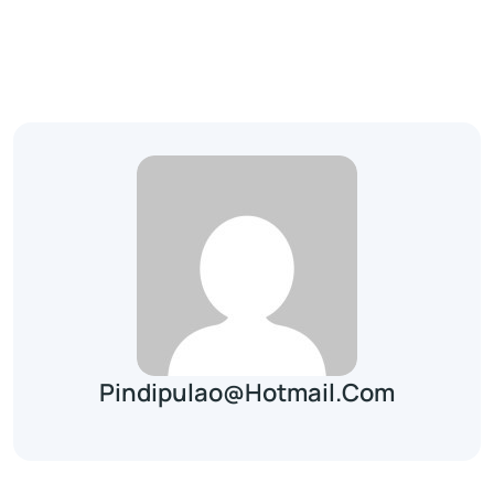
Pindipulao@hotmail.com