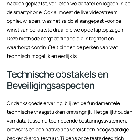
hadden geplaatst, verlieten we de tafel en logden in op
de smartphone. Ook al moest de live videostream
opnieuw laden, was het saldo al aangepast voor de
winst van de laatste draai die we op de laptop zagen.
Deze methode borgt de financiële integriteit en
waarborgt continuïteit binnen de perken van wat
technisch mogelijk en eerlijk is.
Technische obstakels en
Beveiligingsaspecten
Ondanks goede ervaring, blijken de fundamentele
technische vraagstukken omvangrijk. Het gelijkhouden
van data tussen uiteenlopende besturingssystemen,
browsers en een native app vereist een hoogwaardige
backend-architectuur. Tijdens onze tests deed zich