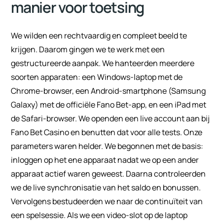
manier voor toetsing
We wilden een rechtvaardig en compleet beeld te
krijgen. Daarom gingen we te werk met een
gestructureerde aanpak. We hanteerden meerdere
soorten apparaten: een Windows-laptop met de
Chrome-browser, een Android-smartphone (Samsung
Galaxy) met de officiële Fano Bet-app, en een iPad met
de Safari-browser. We openden een live account aan bij
Fano Bet Casino en benutten dat voor alle tests. Onze
parameters waren helder. We begonnen met de basis:
inloggen op het ene apparaat nadat we op een ander
apparaat actief waren geweest. Daarna controleerden
we de live synchronisatie van het saldo en bonussen.
Vervolgens bestudeerden we naar de continuïteit van
een spelsessie. Als we een video-slot op de laptop