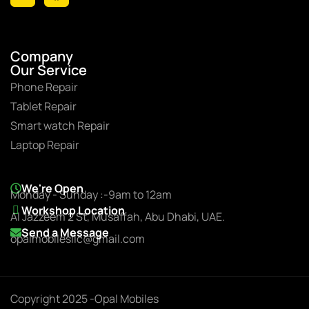
Company
Our Service
Phone Repair
Tablet Repair
Smart watch Repair
Laptop Repair
We're Open
Monday - Sunday :-9am to 12am
Workshop Location
Al Jazzeem 2 St, Musaffah, Abu Dhabi, UAE.
Send a Message
opalmobilesllc@gmail.com
Copyright 2025 -Opal Mobiles