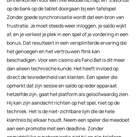
op de bank op de tablet doorgaan bij een tafelspel.
Zonder goede synchronisatie wordt dat een bron van
frustratie. Je moet steeds weer inloggen, je saldo wijkt
af, en je verliest je plek in een spel of je vordering in een
bonus. Dat resulteert in een versplinterde ervaring die
het genoegen en het vertrouwen flink kan
beschadigen. Voor een casino als Fano Bet is dit meer
dan alleen technische kunde. Het heeft invloed op
direct de tevredenheid van klanten. Een speler die
opmerkt dat zijn sessie en saldo op ieder apparaat
hetzelfde zijn, gaat het platform als geloofwaardig zien.
Hij kan zijn aandacht richten op het spel, niet op de
techniek. Het is de niet-zichtbare lijm die de hele
klantreis bij elkaar houdt. Neem een speler die meedoet
aan een promotie met een deadline. Zonder
onmiddellijke synchronisatie ziet hij op zijn telefoon