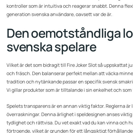
kontroller som är intuitiva och reagerar snabbt. Denna flexi
generation svenska användare, oavsett var de är.
Den oemotståndliga lo
svenska spelare
Vilket är det som bidragit till Fire Joker Slot så uppskattat 
och fräsch. Den balanserar perfekt mellan att väcka minne
tradition och nytänkande passar en specifik svensk smakrik
Vi gillar produkter som är tilltalande i sin enkelhet och so
Spelets transparens är en annan viktig faktor. Reglerna är l
överraskningar. Denna ärlighet i speldesignen anses viktig
tydlighet och rättvisa. Du vet exakt vad du kan vinna och 
förtroende, vilket är grunden för ett långsiktigt förhålland