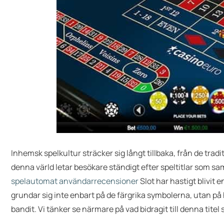
Inhemsk spelkultur sträcker sig långt tillbaka, från de tradit
denna värld letar besökare ständigt efter speltitlar som s
spelautomat användarrecensioner
Slot har hastigt blivit
grundar sig inte enbart på de färgrika symbolerna, utan på
bandit. Vi tänker se närmare på vad bidragit till denna titel 