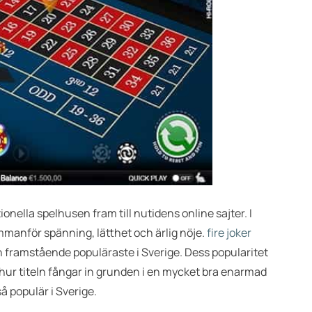
ionella spelhusen fram till nutidens online sajter. I
ammanför spänning, lätthet och ärlig nöje.
fire joker
 en framstående populäraste i Sverige. Dess popularitet
 hur titeln fångar in grunden i en mycket bra enarmad
så populär i Sverige.