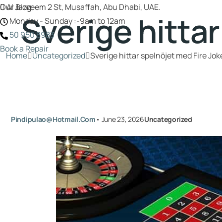
Our Blog
Al Jazzeem 2 St, Musaffah, Abu Dhabi, UAE.
Sverige hittar
Monday - Sunday :-9am to 12am
50 950 8983
Book a Repair
Home
Uncategorized
Sverige hittar spelnöjet med Fire Jok
Pindipulao@hotmail.com
•
June 23, 2026
Uncategorized