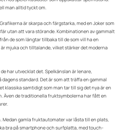
ell man alltid tyckt om.
. Grafikerna är skarpa och färgstarka, med en Joker som
osfär utan att vara störande. Kombinationen av gammalt
från de som längtar tillbaka till de som vill ha en
r mjuka och tilltalande, vilket stärker det moderna
de har utvecklat det. Spelkänslan är lenare,
på dagens standard. Det är som att träffa en gammal
klassika samtidigt som man tar till sig det nya är en
. Även de traditionella fruktsymbolerna har fått en
rer.
 Medan gamla fruktautomater var låsta till en plats,
 lika bra på smartphone och surfplatta, med touch-