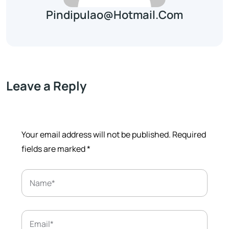
Pindipulao@hotmail.com
Leave a Reply
Your email address will not be published.
Required
fields are marked
*