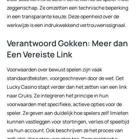
zeggenschap. Ze omzetten een technische beperking
in een transparante keuze. Deze openheid over de
werkwijze is een indrukwekkend vertrouwenssignaal.
Verantwoord Gokken: Meer dan
Een Vereiste Link
Voorwaarden over bewust spelen zijn vaak
standaardteksten, voorgeschreven door de wet. Get
Lucky Casino stapt verder dan het zetten van een link
naar Cruks. Ze integreren het principe in hun
voorwaarden met specifieke, actieve opties voor de
speler. Ze geven aan duidelijk hoe spelers zelf limieten
kunnen vastleggen voor stortingen, verlies of speeltijd
via hun account. Ook beschrijven ze het proces van