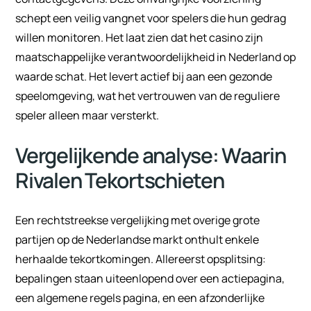
schept een veilig vangnet voor spelers die hun gedrag
willen monitoren. Het laat zien dat het casino zijn
maatschappelijke verantwoordelijkheid in Nederland op
waarde schat. Het levert actief bij aan een gezonde
speelomgeving, wat het vertrouwen van de reguliere
speler alleen maar versterkt.
Vergelijkende analyse: Waarin
Rivalen Tekortschieten
Een rechtstreekse vergelijking met overige grote
partijen op de Nederlandse markt onthult enkele
herhaalde tekortkomingen. Allereerst opsplitsing:
bepalingen staan uiteenlopend over een actiepagina,
een algemene regels pagina, en een afzonderlijke