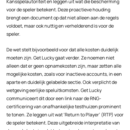
Kansspelautoriteit en leggen uit wat die bescherming
voor de speler betekent. Deze proactieve houding
brengt een document op dat niet alleen aan de regels
voldoet, maar ook nuttig en verhelderend is voor de
speler.
De wet stelt bijvoorbeeld voor dat alle kosten duidelijk
moeten zijn. Get Lucky gaat verder. Ze noemen niet
alleen dat er geen opnamekosten zijn, maar zetten alle
mogelijke kosten, zoals voor inactieve accounts, in een
aparte en duidelijk gelabelde sectie. Ook verplicht de
wetgeving eerlijke speluitkomsten. Get Lucky
communiceert dit door een link naar de RNG-
certificering van onafhankelijke testhuizen prominent
te tonen. Ze leggen uit wat ‘Return to Player’ (RTP) voor
de speler betekent. Deze uitgebreide interpretatie van