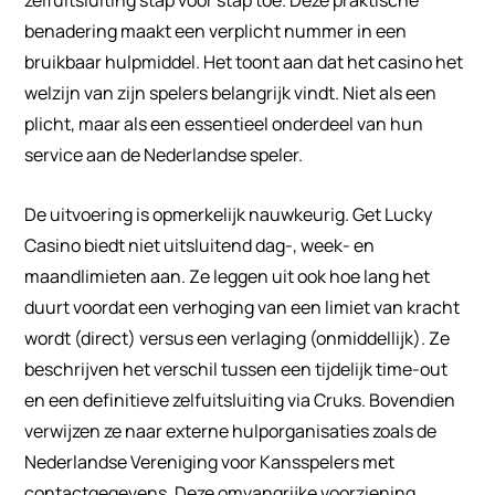
zelfuitsluiting stap voor stap toe. Deze praktische
benadering maakt een verplicht nummer in een
bruikbaar hulpmiddel. Het toont aan dat het casino het
welzijn van zijn spelers belangrijk vindt. Niet als een
plicht, maar als een essentieel onderdeel van hun
service aan de Nederlandse speler.
De uitvoering is opmerkelijk nauwkeurig. Get Lucky
Casino biedt niet uitsluitend dag-, week- en
maandlimieten aan. Ze leggen uit ook hoe lang het
duurt voordat een verhoging van een limiet van kracht
wordt (direct) versus een verlaging (onmiddellijk). Ze
beschrijven het verschil tussen een tijdelijk time-out
en een definitieve zelfuitsluiting via Cruks. Bovendien
verwijzen ze naar externe hulporganisaties zoals de
Nederlandse Vereniging voor Kansspelers met
contactgegevens. Deze omvangrijke voorziening