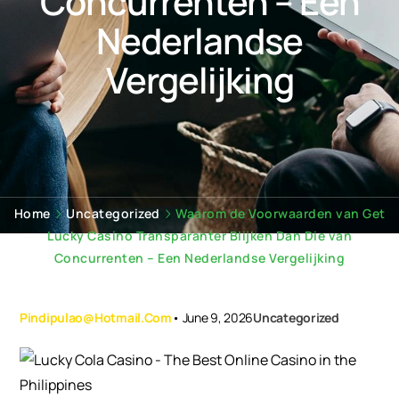
Concurrenten – Een
Nederlandse
Vergelijking
Home
Uncategorized
Waarom de Voorwaarden van Get
Lucky Casino Transparanter Blijken Dan Die van
Concurrenten – Een Nederlandse Vergelijking
Pindipulao@hotmail.com
•
June 9, 2026
Uncategorized