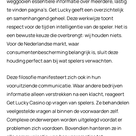
weggooien essentiële informatie over meerdere, lastig
te vinden pagina’s. Get Lucky geeft een overzichtelijk
en samenhangend geheel. Deze werkwijze toont
respect voor de tijd en intelligentie van de speler. Het is
een bewuste keuze die overbrengt: wij houden niets.
Voor de Nederlandse markt, waar
consumentenbescherming belangrijk is, sluit deze
houding perfect aan bij wat spelers verwachten.
Deze filosofie manifesteert zich ook in hun
vooruitziende communicatie. Waar andere bedrijven
informatie alleen verstrekken na een klacht, reageert
Get Lucky Casino op vragen van spelers. Ze behandelen
veelgestelde vragen al binnen de voorwaarden zelf.
Complexe onderwerpen worden uitgelegd voordat er
problemen zich voordoen. Bovendien hanteren ze in