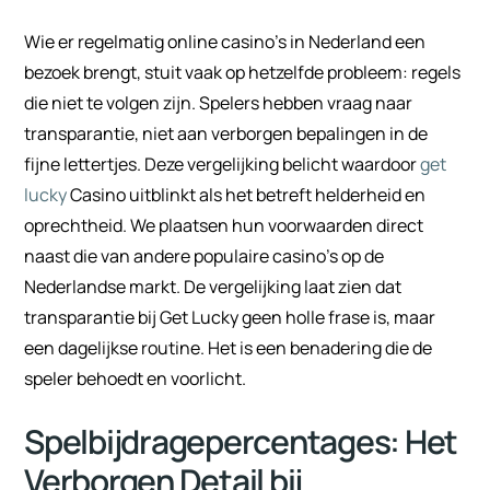
Wie er regelmatig online casino’s in Nederland een
bezoek brengt, stuit vaak op hetzelfde probleem: regels
die niet te volgen zijn. Spelers hebben vraag naar
transparantie, niet aan verborgen bepalingen in de
fijne lettertjes. Deze vergelijking belicht waardoor
get
lucky
Casino uitblinkt als het betreft helderheid en
oprechtheid. We plaatsen hun voorwaarden direct
naast die van andere populaire casino’s op de
Nederlandse markt. De vergelijking laat zien dat
transparantie bij Get Lucky geen holle frase is, maar
een dagelijkse routine. Het is een benadering die de
speler behoedt en voorlicht.
Spelbijdragepercentages: Het
Verborgen Detail bij