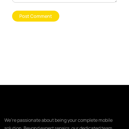
We’re passionate about being your complete mobile
solution. Beyond expert repairs, our dedicated team