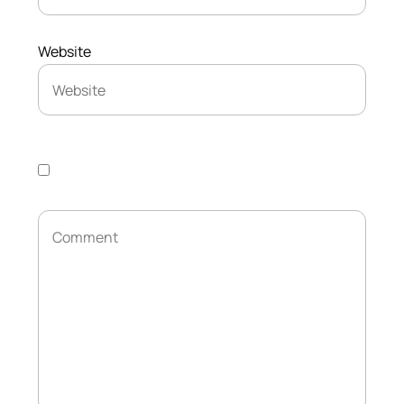
Website