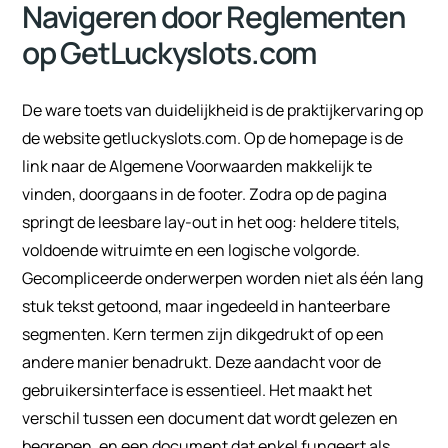
Navigeren door Reglementen
op GetLuckyslots.com
De ware toets van duidelijkheid is de praktijkervaring op
de website getluckyslots.com. Op de homepage is de
link naar de Algemene Voorwaarden makkelijk te
vinden, doorgaans in de footer. Zodra op de pagina
springt de leesbare lay-out in het oog: heldere titels,
voldoende witruimte en een logische volgorde.
Gecompliceerde onderwerpen worden niet als één lang
stuk tekst getoond, maar ingedeeld in hanteerbare
segmenten. Kern termen zijn dikgedrukt of op een
andere manier benadrukt. Deze aandacht voor de
gebruikersinterface is essentieel. Het maakt het
verschil tussen een document dat wordt gelezen en
begrepen, en een document dat enkel fungeert als