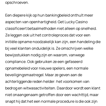
opschroeven.
Een diepere kijk op hun bankingbeleid onthult meer
aspecten van openhartigheid. Get Lucky Casino
classificeert betaalmethoden niet alleen op snelheid.
Ze leggen ook uit het controleproces dat voor een
initiële opname noodzakelijk kan zijn, een handeling die
bij veel klanten onduidelijk is. Ze omschrijven welke
bewijsstukken nodig zijn en waarom, vanwege
compliance. Ook gebruiken ze een gefaseerd
opnamebeleid voor nieuwe spelers, een normale
beveiligingsmaatregel. Maar ze geven aan de
achterliggende reden helder: het voorkomen van
bedrog en witwasactiviteiten. Daardoor wordt een klant
niet onaangenaam getroffen door een wachttijd, maar
snapt hij dat het een normale procedure is die ook zijn