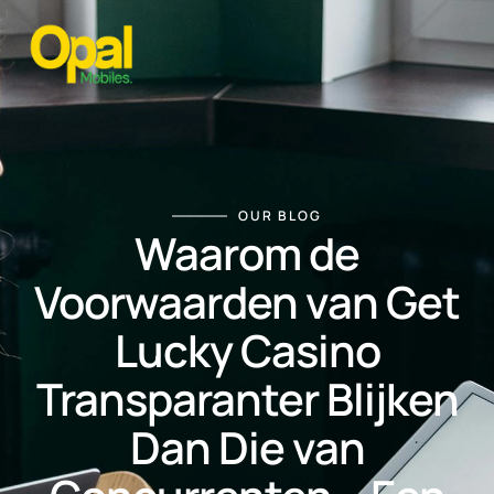
OUR BLOG
Waarom de
Voorwaarden van Get
Lucky Casino
Transparanter Blijken
Dan Die van