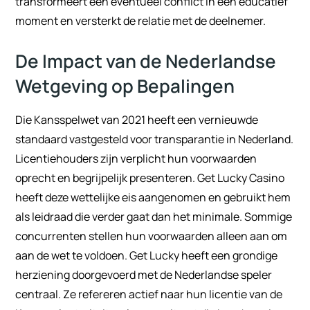
transformeert een eventueel conflict in een educatief
moment en versterkt de relatie met de deelnemer.
De Impact van de Nederlandse
Wetgeving op Bepalingen
Die Kansspelwet van 2021 heeft een vernieuwde
standaard vastgesteld voor transparantie in Nederland.
Licentiehouders zijn verplicht hun voorwaarden
oprecht en begrijpelijk presenteren. Get Lucky Casino
heeft deze wettelijke eis aangenomen en gebruikt hem
als leidraad die verder gaat dan het minimale. Sommige
concurrenten stellen hun voorwaarden alleen aan om
aan de wet te voldoen. Get Lucky heeft een grondige
herziening doorgevoerd met de Nederlandse speler
centraal. Ze refereren actief naar hun licentie van de