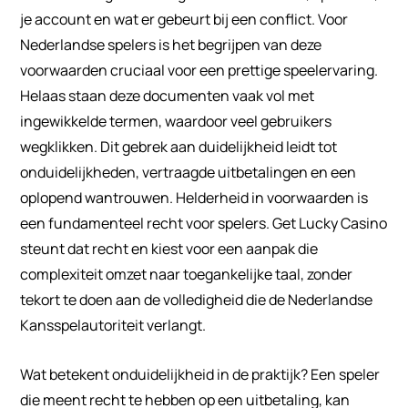
je account en wat er gebeurt bij een conflict. Voor
Nederlandse spelers is het begrijpen van deze
voorwaarden cruciaal voor een prettige speelervaring.
Helaas staan deze documenten vaak vol met
ingewikkelde termen, waardoor veel gebruikers
wegklikken. Dit gebrek aan duidelijkheid leidt tot
onduidelijkheden, vertraagde uitbetalingen en een
oplopend wantrouwen. Helderheid in voorwaarden is
een fundamenteel recht voor spelers. Get Lucky Casino
steunt dat recht en kiest voor een aanpak die
complexiteit omzet naar toegankelijke taal, zonder
tekort te doen aan de volledigheid die de Nederlandse
Kansspelautoriteit verlangt.
Wat betekent onduidelijkheid in de praktijk? Een speler
die meent recht te hebben op een uitbetaling, kan