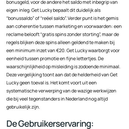
bonusgeld, voor de andere het saldo met inbegrip van
eigen inleg. Get Lucky bepaalt dit duidelijk als
“bonussaldo” of “reëel saldo”. Verder punt is het gemis
aan coherentie tussen marketing en voorwaarden: een
reclame belooft “gratis spins zonder storting”, maar de
regels blijken deze spins alleen geldend te maken bij
een minimum inzet van €20. Get Lucky waarborgt voor
eenheid tussen promotie en fijne lettertjes. De
waarschijnlijkheid op misleiding is zodoende minimaal.
Deze vergelijking toont aan dat de helderheid van Get
Lucky geen toeval is. Het komt voort uit een
systematische verwerping van de wazige werkwijzen
die bij veel tegenstanders in Nederland nog altijd
gebruikelijk zijn.
De Gebruikerservaring: