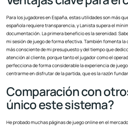
Para los jugadores en España, estas utilidades son más qu
española requiere transparencia, y Lanista supera el mínim
documentación. La primera beneficio es la serenidad. Saber
mi sesión de juego de forma efectiva. También fomenta la co
más consciente de mi presupuesto y del tiempo que dedico.
atención al cliente, porque tanto el jugador como el opera
perfecciona de forma considerable la experiencia de juego
centrarme en disfrutar de la partida, que es la razón fund
Comparación con otro
único este sistema?
He probado muchas páginas de juego online en el mercado 