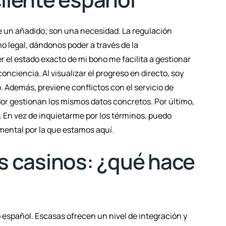
e un añadido; son una necesidad. La regulación
o legal, dándonos poder a través de la
 el estado exacto de mi bono me facilita a gestionar
nciencia. Al visualizar el progreso en directo, soy
 Además, previene conflictos con el servicio de
dor gestionan los mismos datos concretos. Por último,
. En vez de inquietarme por los términos, puedo
amental por la que estamos aquí.
s casinos: ¿qué hace
español. Escasas ofrecen un nivel de integración y