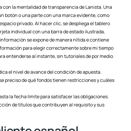
da con la mentalidad de transparencia de Lanista. Una
 un botón o una parte con una marca evidente, como
pacio privado. Al hacer clic, se despliega el tablero
rjeta individual con una barra de estado ilustrada,
 información se expone de manera nítida e contiene
nformación para elegir correctamente sobre mi tiempo
ra entenderse al instante, sin tutoriales de por medio.
ica el nivel de avance del condición de apuesta.
e preciso de qué fondos tienen restricciones y cuáles
ta la fecha límite para satisfacer las obligaciones.
ción de títulos que contribuyen al requisito y sus
cliente español