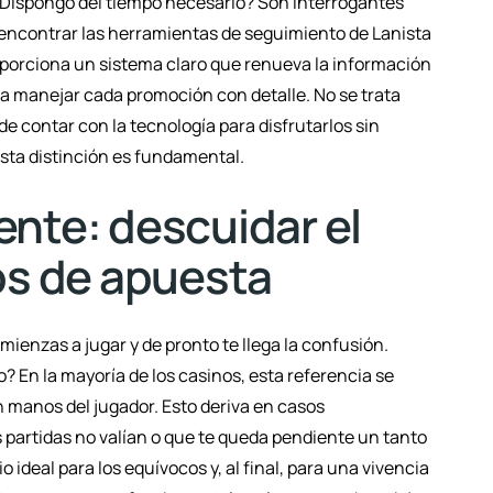
¿Dispongo del tiempo necesario? Son interrogantes
encontrar las herramientas de seguimiento de Lanista
proporciona un sistema claro que renueva la información
lita manejar cada promoción con detalle. No se trata
e contar con la tecnología para disfrutarlos sin
esta distinción es fundamental.
ente: descuidar el
tos de apuesta
ienzas a jugar y de pronto te llega la confusión.
? En la mayoría de los casinos, esta referencia se
 manos del jugador. Esto deriva en casos
 partidas no valían o que te queda pendiente un tanto
io ideal para los equívocos y, al final, para una vivencia