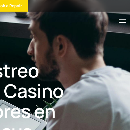
ok a Repair
streo
a Casino
ores en