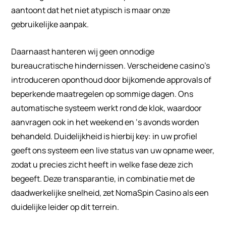
aantoont dat het niet atypisch is maar onze
gebruikelijke aanpak.
Daarnaast hanteren wij geen onnodige
bureaucratische hindernissen. Verscheidene casino’s
introduceren oponthoud door bijkomende approvals of
beperkende maatregelen op sommige dagen. Ons
automatische systeem werkt rond de klok, waardoor
aanvragen ook in het weekend en ‘s avonds worden
behandeld. Duidelijkheid is hierbij key: in uw profiel
geeft ons systeem een live status van uw opname weer,
zodat u precies zicht heeft in welke fase deze zich
begeeft. Deze transparantie, in combinatie met de
daadwerkelijke snelheid, zet NomaSpin Casino als een
duidelijke leider op dit terrein.