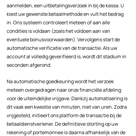
aanmelden, een uitbetalingsverzoek in bij de kassa. U
kiest uw gewenste betaalmethode en vult het bedrag
in. Ons systeem controleert meteen of aan alle
condities is voldaan (zoals het voldoen aan van
eventuele bonusvoorwaarden). Vervolgens start de
automatische verificatie van de transactie. Als uw
account al volledig geverifieerd is, wordt dit stadium in
seconden afgerond.
Na automatische goedkeuring wordt het verzoek
meteen overgedragen naar onze financiële afdeling
voor de uiteindelijke vrijgave. Dankzij automatisering is
dit vaak een kwestie van minuten, niet van uren. Zodra
vrijgesteld, initieert ons platform de transactie bij de
betaaldienstverlener. De definitieve storting op uw
rekening of portemonnee is daarna afhankelijk van de