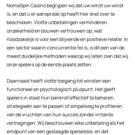
NomaSpin Casino begrijpen wij dat uw winst uw winst
is, en dat u er aanspraak op heeft hier snel over te
beschikken. Vlotte uitbetalingen verminderen
onzekerheid en bouwen vertrouwen op, wat
noodzakelijk is voor een blijvende en positieve relatie. In
een sector waarin concurrentie fel is, is dit een van de
meest duidelijke methoden waarop wij laten zien dat wij
onze spelers op de eerste plaats zetten.
Daarnaast heeft vlotte toegang tot winsten een
functioneel en psychologisch pluspunt. Het geeft
spelers in staat hun bankroll effectief te beheren,
strategieën aan te passen of simpelweg te profiteren
van de vruchten van hun succes zonder irritante
vertragingen. Wij beschouwen elke uitbetaling als het
eindpunt van een geslaagde spelsessie, en dat