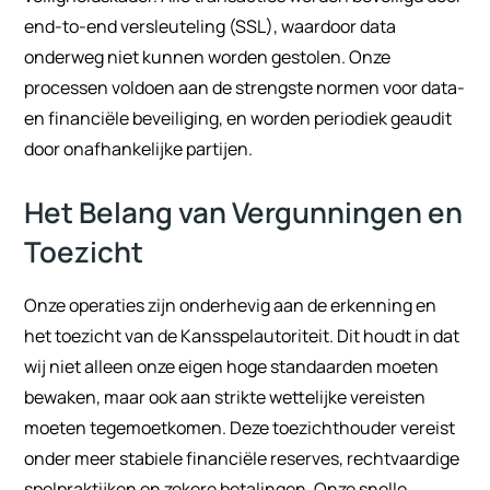
end-to-end versleuteling (SSL), waardoor data
onderweg niet kunnen worden gestolen. Onze
processen voldoen aan de strengste normen voor data-
en financiële beveiliging, en worden periodiek geaudit
door onafhankelijke partijen.
Het Belang van Vergunningen en
Toezicht
Onze operaties zijn onderhevig aan de erkenning en
het toezicht van de Kansspelautoriteit. Dit houdt in dat
wij niet alleen onze eigen hoge standaarden moeten
bewaken, maar ook aan strikte wettelijke vereisten
moeten tegemoetkomen. Deze toezichthouder vereist
onder meer stabiele financiële reserves, rechtvaardige
spelpraktijken en zekere betalingen. Onze snelle