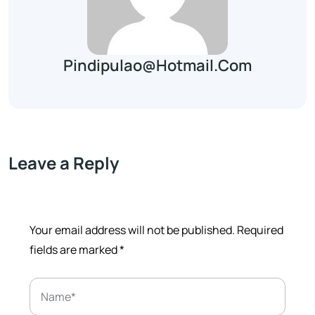
Pindipulao@hotmail.com
Leave a Reply
Your email address will not be published.
Required
fields are marked
*