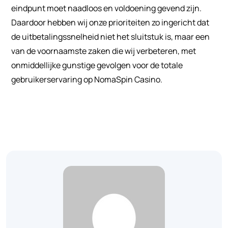
eindpunt moet naadloos en voldoening gevend zijn.
Daardoor hebben wij onze prioriteiten zo ingericht dat
de uitbetalingssnelheid niet het sluitstuk is, maar een
van de voornaamste zaken die wij verbeteren, met
onmiddellijke gunstige gevolgen voor de totale
gebruikerservaring op NomaSpin Casino.