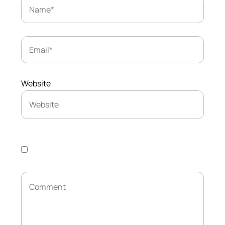
Website