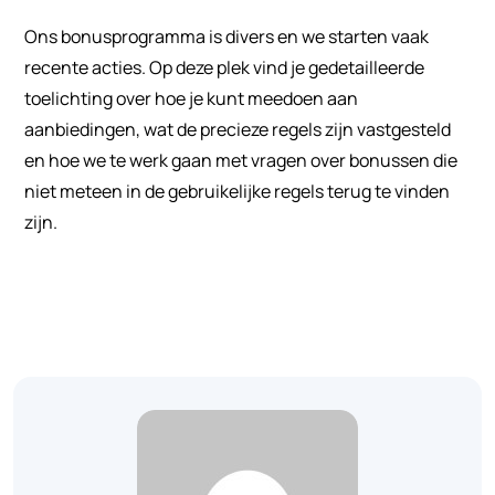
Ons bonusprogramma is divers en we starten vaak
recente acties. Op deze plek vind je gedetailleerde
toelichting over hoe je kunt meedoen aan
aanbiedingen, wat de precieze regels zijn vastgesteld
en hoe we te werk gaan met vragen over bonussen die
niet meteen in de gebruikelijke regels terug te vinden
zijn.