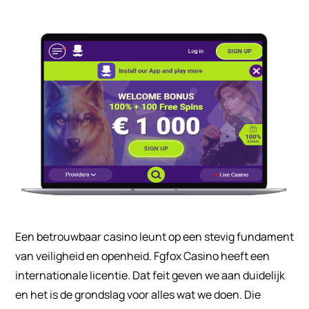
Een betrouwbaar casino leunt op een stevig fundament
van veiligheid en openheid. Fgfox Casino heeft een
internationale licentie. Dat feit geven we aan duidelijk
en het is de grondslag voor alles wat we doen. Die