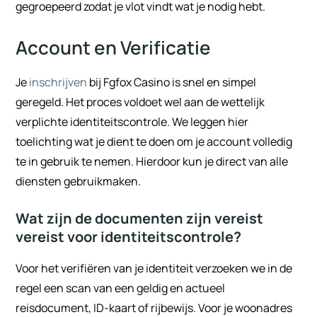
gegroepeerd zodat je vlot vindt wat je nodig hebt.
Account en Verificatie
Je
inschrijven
bij Fgfox Casino is snel en simpel
geregeld. Het proces voldoet wel aan de wettelijk
verplichte identiteitscontrole. We leggen hier
toelichting wat je dient te doen om je account volledig
te in gebruik te nemen. Hierdoor kun je direct van alle
diensten gebruikmaken.
Wat zijn de documenten zijn vereist
vereist voor identiteitscontrole?
Voor het verifiëren van je identiteit verzoeken we in de
regel een scan van een geldig en actueel
reisdocument, ID-kaart of rijbewijs. Voor je woonadres