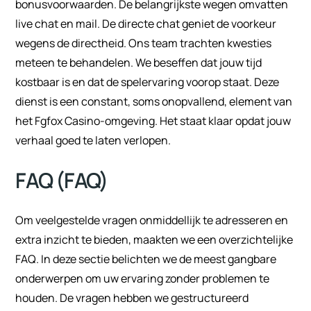
bonusvoorwaarden. De belangrijkste wegen omvatten
live chat en mail. De directe chat geniet de voorkeur
wegens de directheid. Ons team trachten kwesties
meteen te behandelen. We beseffen dat jouw tijd
kostbaar is en dat de spelervaring voorop staat. Deze
dienst is een constant, soms onopvallend, element van
het Fgfox Casino-omgeving. Het staat klaar opdat jouw
verhaal goed te laten verlopen.
FAQ (FAQ)
Om veelgestelde vragen onmiddellijk te adresseren en
extra inzicht te bieden, maakten we een overzichtelijke
FAQ. In deze sectie belichten we de meest gangbare
onderwerpen om uw ervaring zonder problemen te
houden. De vragen hebben we gestructureerd