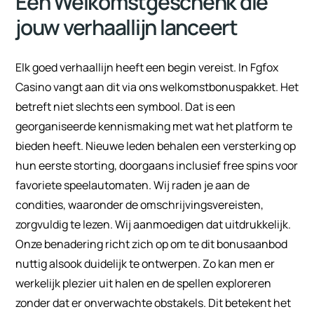
Een Welkomstgeschenk die
jouw verhaallijn lanceert
Elk goed verhaallijn heeft een begin vereist. In Fgfox
Casino vangt aan dit via ons welkomstbonuspakket. Het
betreft niet slechts een symbool. Dat is een
georganiseerde kennismaking met wat het platform te
bieden heeft. Nieuwe leden behalen een versterking op
hun eerste storting, doorgaans inclusief free spins voor
favoriete speelautomaten. Wij raden je aan de
condities, waaronder de omschrijvingsvereisten,
zorgvuldig te lezen. Wij aanmoedigen dat uitdrukkelijk.
Onze benadering richt zich op om te dit bonusaanbod
nuttig alsook duidelijk te ontwerpen. Zo kan men er
werkelijk plezier uit halen en de spellen exploreren
zonder dat er onverwachte obstakels. Dit betekent het