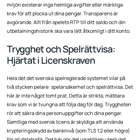
miljön existerar inga hemliga avgifter eller märkliga
krav för att plocka ut dina pengar. Transparens är
avgörande. Allt från spelets RTP till ditt saldo och din
utbetalningshistorik ska vara lätt åtkomligt i ditt konto.
Trygghet och Spelrättvisa:
Hjärtat i Licenskraven
Hela det det svenska spelreglerade systemet vilar på
två stycken pelare: spelarsäkerhet och spelrättvisa. Det
här är inte något tomt prat. Detta är strikta, mätbara
krav som vi är tvungna att följa dag för dag. Tryggheten
rör att säkra dina personuppgifter och dina pengar.
Samtliga med svensk licens är skyldiga att använda
krypteringsskydd av banknivå (som TLS 1.2 eller högre)
för all datatrafik. Det här gör det i praktiken uteslutet