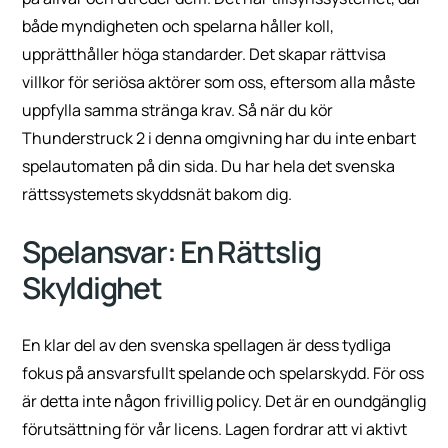
både myndigheten och spelarna håller koll,
upprätthåller höga standarder. Det skapar rättvisa
villkor för seriösa aktörer som oss, eftersom alla måste
uppfylla samma stränga krav. Så när du kör
Thunderstruck 2 i denna omgivning har du inte enbart
spelautomaten på din sida. Du har hela det svenska
rättssystemets skyddsnät bakom dig.
Spelansvar: En Rättslig
Skyldighet
En klar del av den svenska spellagen är dess tydliga
fokus på ansvarsfullt spelande och spelarskydd. För oss
är detta inte någon frivillig policy. Det är en oundgänglig
förutsättning för vår licens. Lagen fordrar att vi aktivt