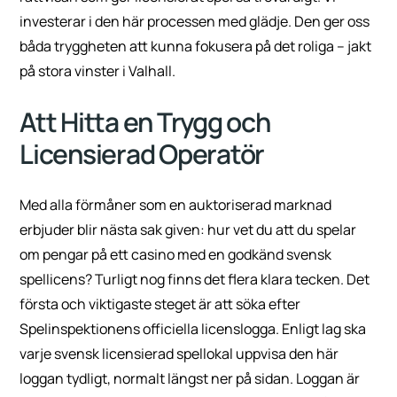
investerar i den här processen med glädje. Den ger oss
båda tryggheten att kunna fokusera på det roliga – jakt
på stora vinster i Valhall.
Att Hitta en Trygg och
Licensierad Operatör
Med alla förmåner som en auktoriserad marknad
erbjuder blir nästa sak given: hur vet du att du spelar
om pengar på ett casino med en godkänd svensk
spellicens? Turligt nog finns det flera klara tecken. Det
första och viktigaste steget är att söka efter
Spelinspektionens officiella licenslogga. Enligt lag ska
varje svensk licensierad spellokal uppvisa den här
loggan tydligt, normalt längst ner på sidan. Loggan är