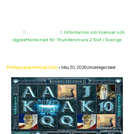
Home
Uncategorized
Information om licenser och
regelefterlevnad för Thunderstruck 2 Slot i Sverige
Pindipulao@hotmail.com
•
May 30, 2026
Uncategorized