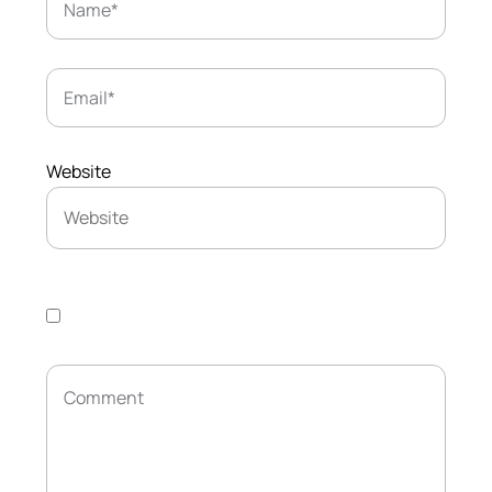
Website