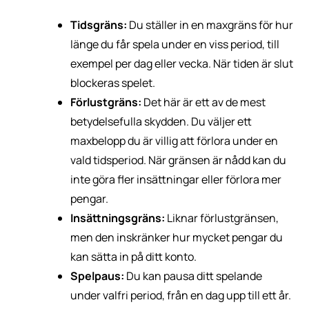
Tidsgräns:
Du ställer in en maxgräns för hur
länge du får spela under en viss period, till
exempel per dag eller vecka. När tiden är slut
blockeras spelet.
Förlustgräns:
Det här är ett av de mest
betydelsefulla skydden. Du väljer ett
maxbelopp du är villig att förlora under en
vald tidsperiod. När gränsen är nådd kan du
inte göra fler insättningar eller förlora mer
pengar.
Insättningsgräns:
Liknar förlustgränsen,
men den inskränker hur mycket pengar du
kan sätta in på ditt konto.
Spelpaus:
Du kan pausa ditt spelande
under valfri period, från en dag upp till ett år.