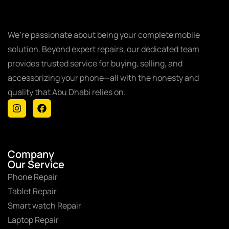
We’re passionate about being your complete mobile
solution. Beyond expert repairs, our dedicated team
provides trusted service for buying, selling, and
accessorizing your phone—all with the honesty and
quality that Abu Dhabi relies on.
Company
Our Service
Phone Repair
Tablet Repair
Smart watch Repair
Laptop Repair