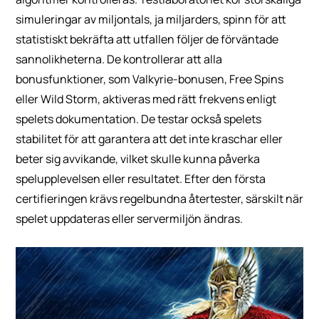
simuleringar av miljontals, ja miljarders, spinn för att
statistiskt bekräfta att utfallen följer de förväntade
sannolikheterna. De kontrollerar att alla
bonusfunktioner, som Valkyrie-bonusen, Free Spins
eller Wild Storm, aktiveras med rätt frekvens enligt
spelets dokumentation. De testar också spelets
stabilitet för att garantera att det inte kraschar eller
beter sig avvikande, vilket skulle kunna påverka
spelupplevelsen eller resultatet. Efter den första
certifieringen krävs regelbundna återtester, särskilt när
spelet uppdateras eller servermiljön ändras.