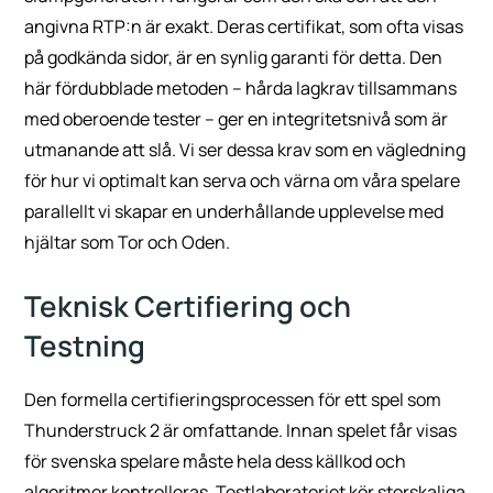
angivna RTP:n är exakt. Deras certifikat, som ofta visas
på godkända sidor, är en synlig garanti för detta. Den
här fördubblade metoden – hårda lagkrav tillsammans
med oberoende tester – ger en integritetsnivå som är
utmanande att slå. Vi ser dessa krav som en vägledning
för hur vi optimalt kan serva och värna om våra spelare
parallellt vi skapar en underhållande upplevelse med
hjältar som Tor och Oden.
Teknisk Certifiering och
Testning
Den formella certifieringsprocessen för ett spel som
Thunderstruck 2 är omfattande. Innan spelet får visas
för svenska spelare måste hela dess källkod och
algoritmer kontrolleras. Testlaboratoriet kör storskaliga