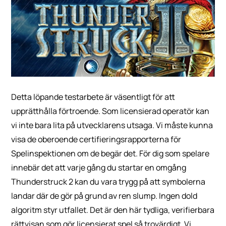
Detta löpande testarbete är väsentligt för att
upprätthålla förtroende. Som licensierad operatör kan
vi inte bara lita på utvecklarens utsaga. Vi måste kunna
visa de oberoende certifieringsrapporterna för
Spelinspektionen om de begär det. För dig som spelare
innebär det att varje gång du startar en omgång
Thunderstruck 2 kan du vara trygg på att symbolerna
landar där de gör på grund av ren slump. Ingen dold
algoritm styr utfallet. Det är den här tydliga, verifierbara
rättvisan som gör licensierat spel så trovärdigt. Vi