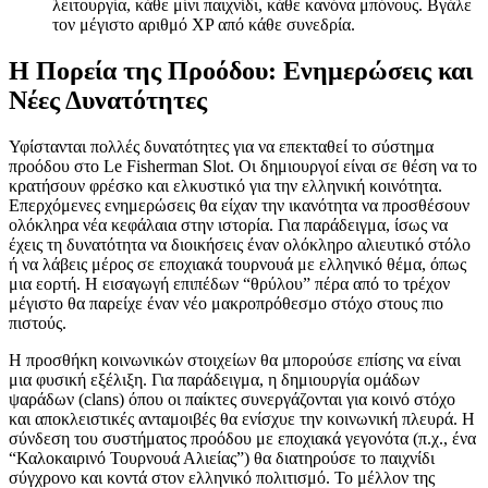
λειτουργία, κάθε μίνι παιχνίδι, κάθε κανόνα μπόνους. Βγάλε
τον μέγιστο αριθμό XP από κάθε συνεδρία.
Η Πορεία της Προόδου: Ενημερώσεις και
Νέες Δυνατότητες
Υφίστανται πολλές δυνατότητες για να επεκταθεί το σύστημα
προόδου στο Le Fisherman Slot. Οι δημιουργοί είναι σε θέση να το
κρατήσουν φρέσκο και ελκυστικό για την ελληνική κοινότητα.
Επερχόμενες ενημερώσεις θα είχαν την ικανότητα να προσθέσουν
ολόκληρα νέα κεφάλαια στην ιστορία. Για παράδειγμα, ίσως να
έχεις τη δυνατότητα να διοικήσεις έναν ολόκληρο αλιευτικό στόλο
ή να λάβεις μέρος σε εποχιακά τουρνουά με ελληνικό θέμα, όπως
μια εορτή. Η εισαγωγή επιπέδων “θρύλου” πέρα από το τρέχον
μέγιστο θα παρείχε έναν νέο μακροπρόθεσμο στόχο στους πιο
πιστούς.
Η προσθήκη κοινωνικών στοιχείων θα μπορούσε επίσης να είναι
μια φυσική εξέλιξη. Για παράδειγμα, η δημιουργία ομάδων
ψαράδων (clans) όπου οι παίκτες συνεργάζονται για κοινό στόχο
και αποκλειστικές ανταμοιβές θα ενίσχυε την κοινωνική πλευρά. Η
σύνδεση του συστήματος προόδου με εποχιακά γεγονότα (π.χ., ένα
“Καλοκαιρινό Τουρνουά Αλιείας”) θα διατηρούσε το παιχνίδι
σύγχρονο και κοντά στον ελληνικό πολιτισμό. Το μέλλον της