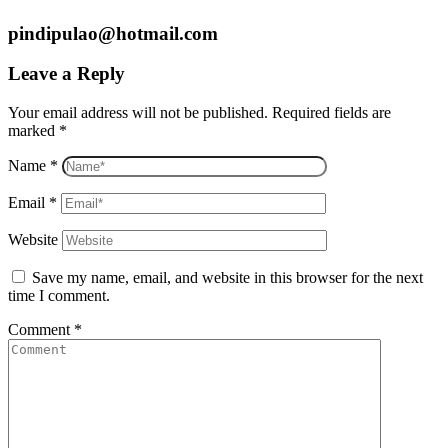
pindipulao@hotmail.com
Leave a Reply
Your email address will not be published.
Required fields are
marked
*
Name
*
Email
*
Website
Save my name, email, and website in this browser for the next
time I comment.
Comment
*