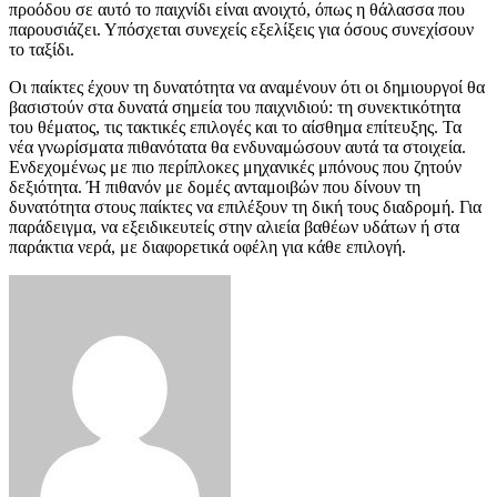
προόδου σε αυτό το παιχνίδι είναι ανοιχτό, όπως η θάλασσα που
παρουσιάζει. Υπόσχεται συνεχείς εξελίξεις για όσους συνεχίσουν
το ταξίδι.
Οι παίκτες έχουν τη δυνατότητα να αναμένουν ότι οι δημιουργοί θα
βασιστούν στα δυνατά σημεία του παιχνιδιού: τη συνεκτικότητα
του θέματος, τις τακτικές επιλογές και το αίσθημα επίτευξης. Τα
νέα γνωρίσματα πιθανότατα θα ενδυναμώσουν αυτά τα στοιχεία.
Ενδεχομένως με πιο περίπλοκες μηχανικές μπόνους που ζητούν
δεξιότητα. Ή πιθανόν με δομές ανταμοιβών που δίνουν τη
δυνατότητα στους παίκτες να επιλέξουν τη δική τους διαδρομή. Για
παράδειγμα, να εξειδικευτείς στην αλιεία βαθέων υδάτων ή στα
παράκτια νερά, με διαφορετικά οφέλη για κάθε επιλογή.