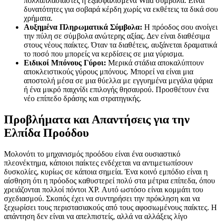
πολλαπλασιαστές ή εξασφαλισμένα Wild σύμβολα. Είναι
δυνατότητες για σοβαρά κέρδη χωρίς να εκθέτεις τα δικά σου
χρήματα.
Αυξημένα Πληρωματικά Σύμβολα:
Η πρόοδος σου ανοίγει
την πύλη σε σύμβολα ανώτερης αξίας. Δεν είναι διαθέσιμα
στους νέους παίκτες. Όταν τα διαθέτεις, αυξάνεται δραματικά
το ποσό που μπορείς να κερδίσεις σε μια γύρισμα.
Ειδικοί Μπόνους Γύροι:
Μερικά στάδια αποκαλύπτουν
αποκλειστικούς γύρους μπόνους. Μπορεί να είναι μια
αποστολή μέσα σε μια θύελλα με εγγυημένα μεγάλα ψάρια
ή ένα μικρό παιχνίδι επιλογής θησαυρού. Προσθέτουν ένα
νέο επίπεδο δράσης και στρατηγικής.
Προβλήματα και Απαντήσεις για την
Ελπίδα Προόδου
Μολονότι το μηχανισμός προόδου είναι ένα ουσιαστικό
πλεονέκτημα, κάποιοι παίκτες ενδέχεται να αντιμετωπίσουν
δυσκολίες, κυρίως σε κάποια σημεία. Ένα κοινό εμπόδιο είναι η
αίσθηση ότι η πρόοδος καθυστερεί πολύ στα μέτρια επίπεδα, όπου
χρειάζονται πολλοί πόντοι XP. Αυτό ωστόσο είναι κομμάτι του
σχεδιασμού. Σκοπός έχει να συντηρήσει την πρόκληση και να
ξεχωρίσει τους περιστασιακούς από τους αφοσιωμένους παίκτες. Η
απάντηση δεν είναι να απελπιστείς, αλλά να αλλάξεις λίγο