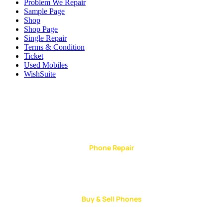
Problem We Repair
Sample Page
Shop
Shop Page
Single Repair
Terms & Condition
Ticket
Used Mobiles
WishSuite
Our Services
Phone Repair
Buy & Sell Phones