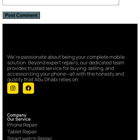
We’re passionate about being your complete mobile
solution. Beyond expert repairs, our dedicated team
provides trusted service for buying, selling, and
accessorizing your phone—all with the honesty and
quality that Abu Dhabi relies on.
Company
Our Service
Phone Repair
Tablet Repair
Smart watch Repair