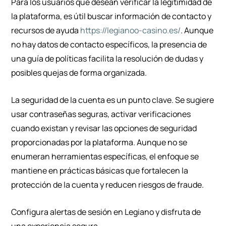
Para los usuarios que desean verificar la legitimidad de
la plataforma, es útil buscar información de contacto y
recursos de ayuda
https://legianoo-casino.es/
. Aunque
no hay datos de contacto específicos, la presencia de
una guía de políticas facilita la resolución de dudas y
posibles quejas de forma organizada.
La seguridad de la cuenta es un punto clave. Se sugiere
usar contraseñas seguras, activar verificaciones
cuando existan y revisar las opciones de seguridad
proporcionadas por la plataforma. Aunque no se
enumeran herramientas específicas, el enfoque se
mantiene en prácticas básicas que fortalecen la
protección de la cuenta y reducen riesgos de fraude.
Configura alertas de sesión en Legiano y disfruta de