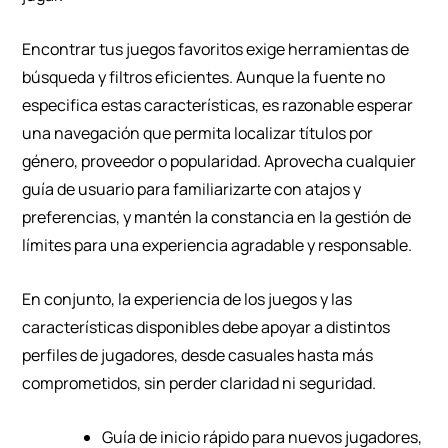
Encontrar tus juegos favoritos exige herramientas de
búsqueda y filtros eficientes. Aunque la fuente no
especifica estas características, es razonable esperar
una navegación que permita localizar títulos por
género, proveedor o popularidad. Aprovecha cualquier
guía de usuario para familiarizarte con atajos y
preferencias, y mantén la constancia en la gestión de
límites para una experiencia agradable y responsable.
En conjunto, la experiencia de los juegos y las
características disponibles debe apoyar a distintos
perfiles de jugadores, desde casuales hasta más
comprometidos, sin perder claridad ni seguridad.
Guía de inicio rápido para nuevos jugadores,