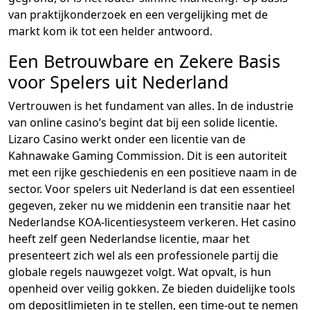
van praktijkonderzoek en een vergelijking met de
markt kom ik tot een helder antwoord.
Een Betrouwbare en Zekere Basis
voor Spelers uit Nederland
Vertrouwen is het fundament van alles. In de industrie
van online casino’s begint dat bij een solide licentie.
Lizaro Casino werkt onder een licentie van de
Kahnawake Gaming Commission. Dit is een autoriteit
met een rijke geschiedenis en een positieve naam in de
sector. Voor spelers uit Nederland is dat een essentieel
gegeven, zeker nu we middenin een transitie naar het
Nederlandse KOA-licentiesysteem verkeren. Het casino
heeft zelf geen Nederlandse licentie, maar het
presenteert zich wel als een professionele partij die
globale regels nauwgezet volgt. Wat opvalt, is hun
openheid over veilig gokken. Ze bieden duidelijke tools
om depositlimieten in te stellen, een time-out te nemen