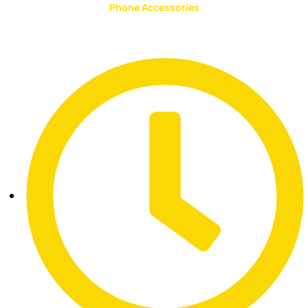
Phone Accessories
Contact Us