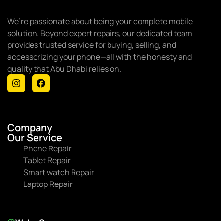
We’re passionate about being your complete mobile
solution. Beyond expert repairs, our dedicated team
provides trusted service for buying, selling, and
accessorizing your phone—all with the honesty and
quality that Abu Dhabi relies on.
Company
Our Service
Phone Repair
Tablet Repair
Smart watch Repair
Laptop Repair