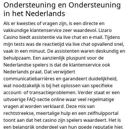
Ondersteuning en Ondersteuning
in het Nederlands
Als er kwesties of vragen zijn, is een directe en
vakkundige klantenservice zeer waardevol. Lizaro
Casino biedt assistentie via live chat en e-mail. Tijdens
mijn tests was de reactietijd via live chat opvallend snel,
vaak in een minuut. De assistenten waren deskundig en
behulpzaam. Een aanzienlijk pluspunt voor de
Nederlandse spelers is dat de klantenservice ook
Nederlands praat. Dat verwijdert
communicatiebarrières en garandeert duidelijkheid,
wat noodzakelijk is bij het oplossen van specifieke
account- of transactieproblemen. Verder staat er een
uitvoerige FAQ-sectie online waar veel regelmatige
vragen al worden verklaard. Deze mix van
rechtstreekse, meertalige hulp en een zelfhulpportal
toont aan dat het casino zijn spelers waardeert. Het is
een belangrijk onderdeel van hun goede reputatie hier.