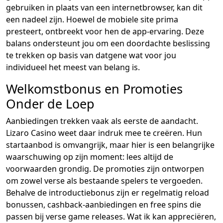
gebruiken in plaats van een internetbrowser, kan dit
een nadeel zijn. Hoewel de mobiele site prima
presteert, ontbreekt voor hen de app-ervaring. Deze
balans ondersteunt jou om een doordachte beslissing
te trekken op basis van datgene wat voor jou
individueel het meest van belang is.
Welkomstbonus en Promoties
Onder de Loep
Aanbiedingen trekken vaak als eerste de aandacht.
Lizaro Casino weet daar indruk mee te creëren. Hun
startaanbod is omvangrijk, maar hier is een belangrijke
waarschuwing op zijn moment: lees altijd de
voorwaarden grondig. De promoties zijn ontworpen
om zowel verse als bestaande spelers te vergoeden.
Behalve de introductiebonus zijn er regelmatig reload
bonussen, cashback-aanbiedingen en free spins die
passen bij verse game releases. Wat ik kan appreciëren,