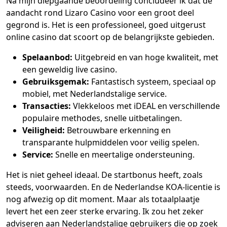
Na mijn diepgaande beoordeling concludeer ik dat de
aandacht rond Lizaro Casino voor een groot deel
gegrond is. Het is een professioneel, goed uitgerust
online casino dat scoort op de belangrijkste gebieden.
Spelaanbod:
Uitgebreid en van hoge kwaliteit, met
een geweldig live casino.
Gebruiksgemak:
Fantastisch systeem, speciaal op
mobiel, met Nederlandstalige service.
Transacties:
Vlekkeloos met iDEAL en verschillende
populaire methodes, snelle uitbetalingen.
Veiligheid:
Betrouwbare erkenning en
transparante hulpmiddelen voor veilig spelen.
Service:
Snelle en meertalige ondersteuning.
Het is niet geheel ideaal. De startbonus heeft, zoals
steeds, voorwaarden. En de Nederlandse KOA-licentie is
nog afwezig op dit moment. Maar als totaalplaatje
levert het een zeer sterke ervaring. Ik zou het zeker
adviseren aan Nederlandstalige gebruikers die op zoek