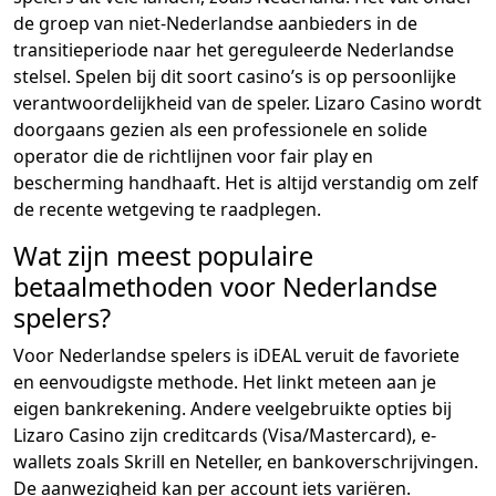
de groep van niet-Nederlandse aanbieders in de
transitieperiode naar het gereguleerde Nederlandse
stelsel. Spelen bij dit soort casino’s is op persoonlijke
verantwoordelijkheid van de speler. Lizaro Casino wordt
doorgaans gezien als een professionele en solide
operator die de richtlijnen voor fair play en
bescherming handhaaft. Het is altijd verstandig om zelf
de recente wetgeving te raadplegen.
Wat zijn meest populaire
betaalmethoden voor Nederlandse
spelers?
Voor Nederlandse spelers is iDEAL veruit de favoriete
en eenvoudigste methode. Het linkt meteen aan je
eigen bankrekening. Andere veelgebruikte opties bij
Lizaro Casino zijn creditcards (Visa/Mastercard), e-
wallets zoals Skrill en Neteller, en bankoverschrijvingen.
De aanwezigheid kan per account iets variëren.