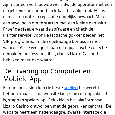
zijn naar een vertrouwde wereldwijde operator met een
uitgebreid spelaanbod en lokaal betaalgemak. Het is
een casino dat zijn reputatie dagelijks bewaart. Mijn
aanbeveling is om te starten met een kleine deposito.
Proef de sfeer, ervaar de software en check de
klantenservice. Voor de tactische gokker bieden het
VIP-programma en de regelmatige bonussen meer
waarde. Als je veel geeft aan een gigantische collectie,
gemak en professionaliteit, dan is Lizaro Casino het
bekijken meer dan waard.
De Ervaring op Computer en
Mobiele App
Een online casino kan de beste
spellen
ter wereld
hebben, maar als de website langzaam of onpraktisch
is, stappen spelers op. Gelukkig is het platform van
Lizaro Casino ontworpen met de gebruiker centraal. De
website heeft een hedendaagse, zwarte interface die