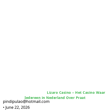
OUR BLOG
Lizaro Casino – Het Casino
Waar Iedereen in Nederland
Over Praat
Home
Uncategorized
Lizaro Casino – Het Casino Waar
Iedereen in Nederland Over Praat
pindipulao@hotmail.com
•
June 22, 2026