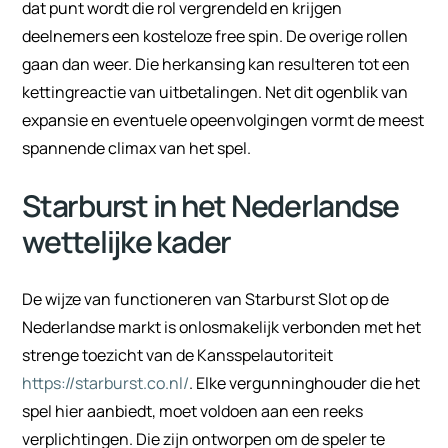
dat punt wordt die rol vergrendeld en krijgen
deelnemers een kosteloze free spin. De overige rollen
gaan dan weer. Die herkansing kan resulteren tot een
kettingreactie van uitbetalingen. Net dit ogenblik van
expansie en eventuele opeenvolgingen vormt de meest
spannende climax van het spel.
Starburst in het Nederlandse
wettelijke kader
De wijze van functioneren van Starburst Slot op de
Nederlandse markt is onlosmakelijk verbonden met het
strenge toezicht van de Kansspelautoriteit
https://starburst.co.nl/
. Elke vergunninghouder die het
spel hier aanbiedt, moet voldoen aan een reeks
verplichtingen. Die zijn ontworpen om de speler te