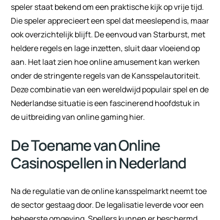
speler staat bekend om een praktische kijk op vrije tijd.
Die speler apprecieert een spel dat meeslepend is, maar
ook overzichtelijk blijft. De eenvoud van Starburst, met
heldere regels en lage inzetten, sluit daar vloeiend op
aan. Het laat zien hoe online amusement kan werken
onder de stringente regels van de Kansspelautoriteit.
Deze combinatie van een wereldwijd populair spel en de
Nederlandse situatie is een fascinerend hoofdstuk in
de uitbreiding van online gaming hier.
De Toename van Online
Casinospellen in Nederland
Na de regulatie van de online kansspelmarkt neemt toe
de sector gestaag door. De legalisatie leverde voor een
beheerste omgeving. Spellers kunnen er beschermd