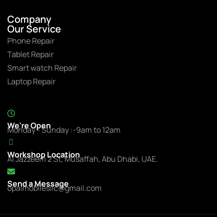
Company
Our Service
Phone Repair
Tablet Repair
Smart watch Repair
Laptop Repair
We're Open
Monday - Sunday :-9am to 12am
Workshop Location
Al Jazzeem 2 St, Musaffah, Abu Dhabi, UAE.
Send a Message
opalmobilesllc@gmail.com