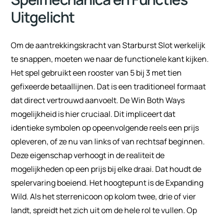
Uitgelicht
Om de aantrekkingskracht van Starburst Slot werkelijk
te snappen, moeten we naar de functionele kant kijken.
Het spel gebruikt een rooster van 5 bij 3 met tien
gefixeerde betaallijnen. Dat is een traditioneel formaat
dat direct vertrouwd aanvoelt. De Win Both Ways
mogelijkheid is hier cruciaal. Dit impliceert dat
identieke symbolen op opeenvolgende reels een prijs
opleveren, of ze nu van links of van rechtsaf beginnen.
Deze eigenschap verhoogt in de realiteit de
mogelijkheden op een prijs bij elke draai. Dat houdt de
spelervaring boeiend. Het hoogtepunt is de Expanding
Wild. Als het sterrenicoon op kolom twee, drie of vier
landt, spreidt het zich uit om de hele rol te vullen. Op