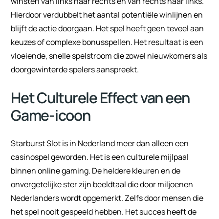
winsten van links naar rechts én van rechts naar links.
Hierdoor verdubbelt het aantal potentiële winlijnen en
blijft de actie doorgaan. Het spel heeft geen teveel aan
keuzes of complexe bonusspellen. Het resultaat is een
vloeiende, snelle spelstroom die zowel nieuwkomers als
doorgewinterde spelers aanspreekt.
Het Culturele Effect van een
Game-icoon
Starburst Slot is in Nederland meer dan alleen een
casinospel geworden. Het is een culturele mijlpaal
binnen online gaming. De heldere kleuren en de
onvergetelijke ster zijn beeldtaal die door miljoenen
Nederlanders wordt opgemerkt. Zelfs door mensen die
het spel nooit gespeeld hebben. Het succes heeft de