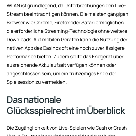
WLAN ist grundlegend, da Unterbrechungen den Live-
Stream beeinträchtigen können. Die meisten gängigen
Browser wie Chrome, Firefox oder Safari ermöglichen
die erforderliche Streaming-Technologie ohne weitere
Downloads. Auf mobilen Geräten kann die Nutzung der
nativen App des Casinos oft eine noch zuverlässigere
Performance bieten. Zudem sollte das Endgerät über
ausreichende Akkulaufzeit verfügen können oder
angeschlossen sein, um ein frühzeitiges Ende der
Spielsession zu vermeiden.
Das nationale
Glücksspielrecht im Überblick
Die Zugänglichkeit von Live-Spielen wie Cash or Crash