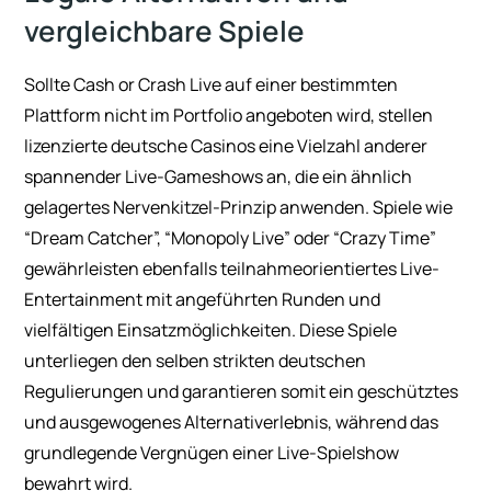
vergleichbare Spiele
Sollte Cash or Crash Live auf einer bestimmten
Plattform nicht im Portfolio angeboten wird, stellen
lizenzierte deutsche Casinos eine Vielzahl anderer
spannender Live-Gameshows an, die ein ähnlich
gelagertes Nervenkitzel-Prinzip anwenden. Spiele wie
“Dream Catcher”, “Monopoly Live” oder “Crazy Time”
gewährleisten ebenfalls teilnahmeorientiertes Live-
Entertainment mit angeführten Runden und
vielfältigen Einsatzmöglichkeiten. Diese Spiele
unterliegen den selben strikten deutschen
Regulierungen und garantieren somit ein geschütztes
und ausgewogenes Alternativerlebnis, während das
grundlegende Vergnügen einer Live-Spielshow
bewahrt wird.