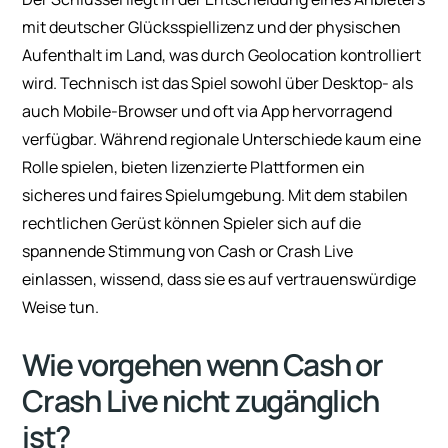
mit deutscher Glücksspiellizenz und der physischen
Aufenthalt im Land, was durch Geolocation kontrolliert
wird. Technisch ist das Spiel sowohl über Desktop- als
auch Mobile-Browser und oft via App hervorragend
verfügbar. Während regionale Unterschiede kaum eine
Rolle spielen, bieten lizenzierte Plattformen ein
sicheres und faires Spielumgebung. Mit dem stabilen
rechtlichen Gerüst können Spieler sich auf die
spannende Stimmung von Cash or Crash Live
einlassen, wissend, dass sie es auf vertrauenswürdige
Weise tun.
Wie vorgehen wenn Cash or
Crash Live nicht zugänglich
ist?