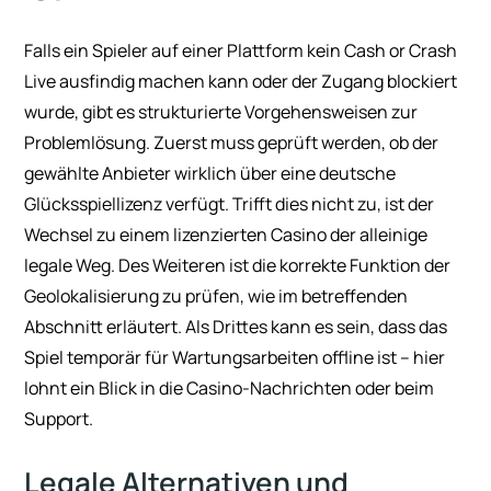
Falls ein Spieler auf einer Plattform kein Cash or Crash
Live ausfindig machen kann oder der Zugang blockiert
wurde, gibt es strukturierte Vorgehensweisen zur
Problemlösung. Zuerst muss geprüft werden, ob der
gewählte Anbieter wirklich über eine deutsche
Glücksspiellizenz verfügt. Trifft dies nicht zu, ist der
Wechsel zu einem lizenzierten Casino der alleinige
legale Weg. Des Weiteren ist die korrekte Funktion der
Geolokalisierung zu prüfen, wie im betreffenden
Abschnitt erläutert. Als Drittes kann es sein, dass das
Spiel temporär für Wartungsarbeiten offline ist – hier
lohnt ein Blick in die Casino-Nachrichten oder beim
Support.
Legale Alternativen und