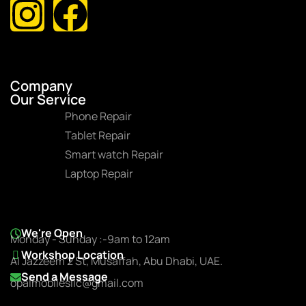
Company
Our Service
Phone Repair
Tablet Repair
Smart watch Repair
Laptop Repair
We're Open
Monday - Sunday :-9am to 12am
Workshop Location
Al Jazzeem 2 St, Musaffah, Abu Dhabi, UAE.
Send a Message
opalmobilesllc@gmail.com