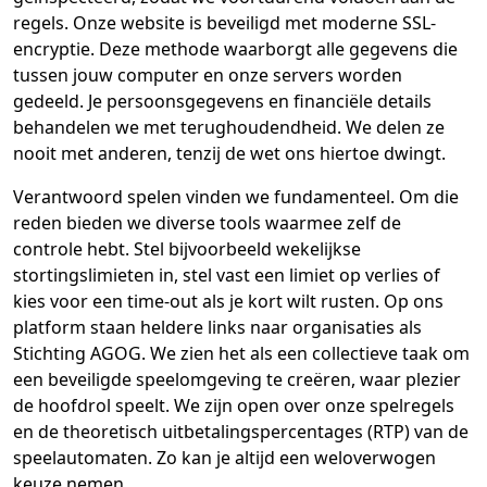
regels. Onze website is beveiligd met moderne SSL-
encryptie. Deze methode waarborgt alle gegevens die
tussen jouw computer en onze servers worden
gedeeld. Je persoonsgegevens en financiële details
behandelen we met terughoudendheid. We delen ze
nooit met anderen, tenzij de wet ons hiertoe dwingt.
Verantwoord spelen vinden we fundamenteel. Om die
reden bieden we diverse tools waarmee zelf de
controle hebt. Stel bijvoorbeeld wekelijkse
stortingslimieten in, stel vast een limiet op verlies of
kies voor een time-out als je kort wilt rusten. Op ons
platform staan heldere links naar organisaties als
Stichting AGOG. We zien het als een collectieve taak om
een beveiligde speelomgeving te creëren, waar plezier
de hoofdrol speelt. We zijn open over onze spelregels
en de theoretisch uitbetalingspercentages (RTP) van de
speelautomaten. Zo kan je altijd een weloverwogen
keuze nemen.