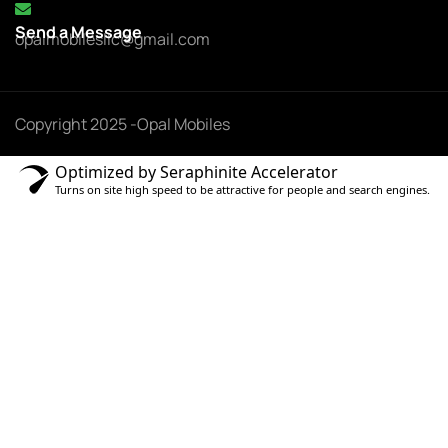
Send a Message
opalmobilesllc@gmail.com
Copyright 2025 -Opal Mobiles
Optimized by Seraphinite Accelerator
Turns on site high speed to be attractive for people and search engines.