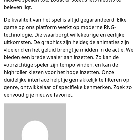
beleven ligt.
De kwaliteit van het spel is altijd gegarandeerd. Elke
game op ons platform werkt op moderne RNG-
technologie. Die waarborgt willekeurige en eerlijke
uitkomsten. De graphics zijn helder, de animaties zijn
vloeiend en het geluid brengt je midden in de actie. We
bieden een brede waaier aan inzetten. Zo kan de
voorzichtige speler zijn tempo vinden, en kan de
highroller kiezen voor het hoge inzetten. Onze
duidelijke interface helpt je gemakkelijk te filteren op
genre, ontwikkelaar of specifieke kenmerken. Zoek zo
eenvoudig je nieuwe favoriet.