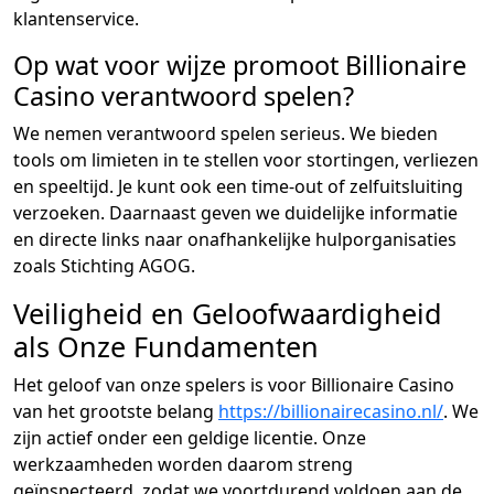
klantenservice.
Op wat voor wijze promoot Billionaire
Casino verantwoord spelen?
We nemen verantwoord spelen serieus. We bieden
tools om limieten in te stellen voor stortingen, verliezen
en speeltijd. Je kunt ook een time-out of zelfuitsluiting
verzoeken. Daarnaast geven we duidelijke informatie
en directe links naar onafhankelijke hulporganisaties
zoals Stichting AGOG.
Veiligheid en Geloofwaardigheid
als Onze Fundamenten
Het geloof van onze spelers is voor Billionaire Casino
van het grootste belang
https://billionairecasino.nl/
. We
zijn actief onder een geldige licentie. Onze
werkzaamheden worden daarom streng
geïnspecteerd, zodat we voortdurend voldoen aan de