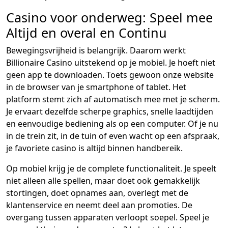
Casino voor onderweg: Speel mee
Altijd en overal en Continu
Bewegingsvrijheid is belangrijk. Daarom werkt
Billionaire Casino uitstekend op je mobiel. Je hoeft niet
geen app te downloaden. Toets gewoon onze website
in de browser van je smartphone of tablet. Het
platform stemt zich af automatisch mee met je scherm.
Je ervaart dezelfde scherpe graphics, snelle laadtijden
en eenvoudige bediening als op een computer. Of je nu
in de trein zit, in de tuin of even wacht op een afspraak,
je favoriete casino is altijd binnen handbereik.
Op mobiel krijg je de complete functionaliteit. Je speelt
niet alleen alle spellen, maar doet ook gemakkelijk
stortingen, doet opnames aan, overlegt met de
klantenservice en neemt deel aan promoties. De
overgang tussen apparaten verloopt soepel. Speel je