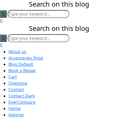
Search on this blog
Search on this blog
About us
Accessories Shop
Blog Default
Book a Repair
Cart
Checkout
Contact
Contact-Dark
EverCompare
Home
linktree