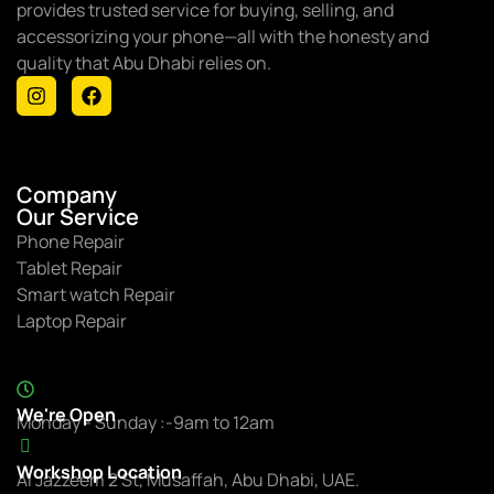
provides trusted service for buying, selling, and
accessorizing your phone—all with the honesty and
quality that Abu Dhabi relies on.
Company
Our Service
Phone Repair
Tablet Repair
Smart watch Repair
Laptop Repair
We're Open
Monday - Sunday :-9am to 12am
Workshop Location
Al Jazzeem 2 St, Musaffah, Abu Dhabi, UAE.