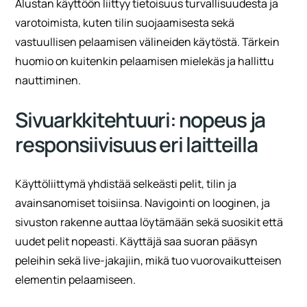
Alustan käyttöön liittyy tietoisuus turvallisuudesta ja
varotoimista, kuten tilin suojaamisesta sekä
vastuullisen pelaamisen välineiden käytöstä. Tärkein
huomio on kuitenkin pelaamisen mielekäs ja hallittu
nauttiminen.
Sivuarkkitehtuuri: nopeus ja
responsiivisuus eri laitteilla
Käyttöliittymä yhdistää selkeästi pelit, tilin ja
avainsanomiset toisiinsa. Navigointi on looginen, ja
sivuston rakenne auttaa löytämään sekä suosikit että
uudet pelit nopeasti. Käyttäjä saa suoran pääsyn
peleihin sekä live-jakajiin, mikä tuo vuorovaikutteisen
elementin pelaamiseen.