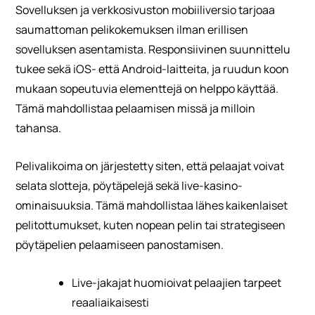
Sovelluksen ja verkkosivuston mobiiliversio tarjoaa
saumattoman pelikokemuksen ilman erillisen
sovelluksen asentamista. Responsiivinen suunnittelu
tukee sekä iOS- että Android-laitteita, ja ruudun koon
mukaan sopeutuvia elementtejä on helppo käyttää.
Tämä mahdollistaa pelaamisen missä ja milloin
tahansa.
Pelivalikoima on järjestetty siten, että pelaajat voivat
selata slotteja, pöytäpelejä sekä live-kasino-
ominaisuuksia. Tämä mahdollistaa lähes kaikenlaiset
pelitottumukset, kuten nopean pelin tai strategiseen
pöytäpelien pelaamiseen panostamisen.
Live-jakajat huomioivat pelaajien tarpeet
reaaliaikaisesti