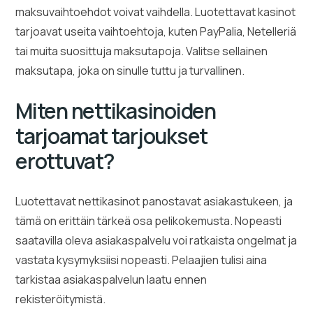
maksuvaihtoehdot voivat vaihdella. Luotettavat kasinot
tarjoavat useita vaihtoehtoja, kuten PayPalia, Netelleriä
tai muita suosittuja maksutapoja. Valitse sellainen
maksutapa, joka on sinulle tuttu ja turvallinen.
Miten nettikasinoiden
tarjoamat tarjoukset
erottuvat?
Luotettavat nettikasinot panostavat asiakastukeen, ja
tämä on erittäin tärkeä osa pelikokemusta. Nopeasti
saatavilla oleva asiakaspalvelu voi ratkaista ongelmat ja
vastata kysymyksiisi nopeasti. Pelaajien tulisi aina
tarkistaa asiakaspalvelun laatu ennen
rekisteröitymistä.