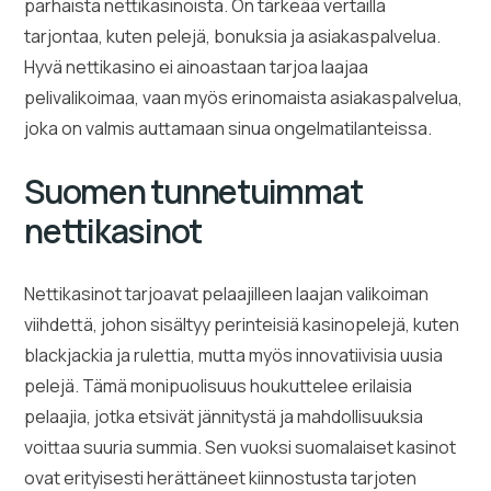
parhaista nettikasinoista. On tärkeää vertailla
tarjontaa, kuten pelejä, bonuksia ja asiakaspalvelua.
Hyvä nettikasino ei ainoastaan tarjoa laajaa
pelivalikoimaa, vaan myös erinomaista asiakaspalvelua,
joka on valmis auttamaan sinua ongelmatilanteissa.
Suomen tunnetuimmat
nettikasinot
Netti­kasinot tarjoavat pelaajilleen laajan valikoiman
viihdettä, johon sisältyy perinteisiä kasinopelejä, kuten
blackjackia ja rulettia, mutta myös innovatiivisia uusia
pelejä. Tämä monipuolisuus houkuttelee erilaisia
pelaajia, jotka etsivät jännitystä ja mahdollisuuksia
voittaa suuria summia. Sen vuoksi suomalaiset kasinot
ovat erityisesti herättäneet kiinnostusta tarjoten