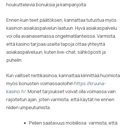
houkuttelevia bonuksia ja kampanjoita.
Ennen kuin teet päätöksen, kannattaa tutustua myös
kasinon asiakaspalvelun laatuun. Hyvä asiakaspalvelu
voi olla avainasemassa ongelmatilanteissa. Varmista,
että kasino tarjoaa useita tapoja ottaa yhteyttä
asiakaspalveluun, kuten live-chat, sähköposti ja
puhelin.
Kun valitset nettikasinoa, kannattaa kiinnittää huomiota
myös bonusten voimassaoloihin
https://kruuna-
kasino.fi/
. Monet tarjoukset voivat olla voimassa vain
rajoitetun ajan, joten varmista, että käytät ne ennen
niiden umpeutumista.
Pelien saatavuus mobiilissa: varmista, että