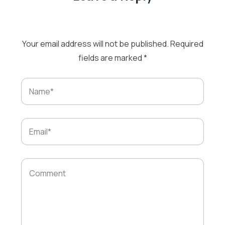
Your email address will not be published.
Required
fields are marked
*