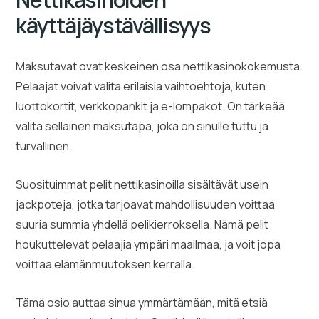
käyttäjäystävällisyys
Maksutavat ovat keskeinen osa nettikasinokokemusta.
Pelaajat voivat valita erilaisia vaihtoehtoja, kuten
luottokortit, verkkopankit ja e-lompakot. On tärkeää
valita sellainen maksutapa, joka on sinulle tuttu ja
turvallinen.
Suosituimmat pelit nettikasinoilla sisältävät usein
jackpoteja, jotka tarjoavat mahdollisuuden voittaa
suuria summia yhdellä pelikierroksella. Nämä pelit
houkuttelevat pelaajia ympäri maailmaa, ja voit jopa
voittaa elämänmuutoksen kerralla.
Tämä osio auttaa sinua ymmärtämään, mitä etsiä