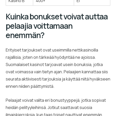
Kasino B
400+
Ei
Kuinka bonukset voivat auttaa
pelaajia voittamaan
enemmän?
Erityiset tarjoukset ovat useimmilla nettikasinoilla
rajallisia, joten on tärkeää hyödyntää ne ajoissa.
Suomalaiset kasinot tarjoavat usein bonuksia, jotka
ovat voimassa vain tietyn ajan. Pelaajien kannattaa siis
seurata aktiivisesti tarjouksia ja käyttää niitä hyväkseen
ennen niiden päättymistä.
Pelaajat voivat valita eri bonustyyppejä, jotka sopivat
heidän pelityyleihinsä. Jotkut saattavat suosia
ilmaiskierroksia, kun taas toiset nauttivat enemmän