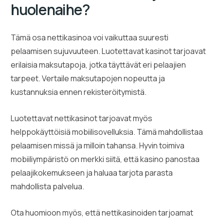
huolenaihe?
Tämä osa nettikasinoa voi vaikuttaa suuresti
pelaamisen sujuvuuteen. Luotettavat kasinot tarjoavat
erilaisia maksutapoja, jotka täyttävät eri pelaajien
tarpeet. Vertaile maksutapojen nopeutta ja
kustannuksia ennen rekisteröitymistä.
Luotettavat nettikasinot tarjoavat myös
helppokäyttöisiä mobiilisovelluksia. Tämä mahdollistaa
pelaamisen missä ja milloin tahansa. Hyvin toimiva
mobiiliympäristö on merkki siitä, että kasino panostaa
pelaajikokemukseen ja haluaa tarjota parasta
mahdollista palvelua.
Ota huomioon myös, että nettikasinoiden tarjoamat