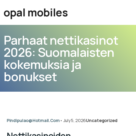
opal mobiles
Parhaat nettikasinot
2026: Suomalaisten
kokemuksia ja
bonukset
Pindipulao@hotmail.com
•
July 5, 2026
Uncategorized
Nettikasinoiden