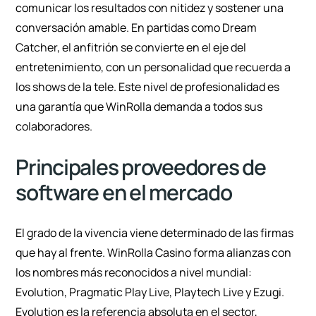
comunicar los resultados con nitidez y sostener una
conversación amable. En partidas como Dream
Catcher, el anfitrión se convierte en el eje del
entretenimiento, con un personalidad que recuerda a
los shows de la tele. Este nivel de profesionalidad es
una garantía que WinRolla demanda a todos sus
colaboradores.
Principales proveedores de
software en el mercado
El grado de la vivencia viene determinado de las firmas
que hay al frente. WinRolla Casino forma alianzas con
los nombres más reconocidos a nivel mundial:
Evolution, Pragmatic Play Live, Playtech Live y Ezugi.
Evolution es la referencia absoluta en el sector,