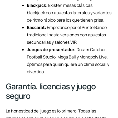
Blackjack:
Existen mesas clásicas,
blackjack con apuestas laterales y variantes
de ritmo rápido para los que tienen prisa.
Baccarat:
Empezando por el Punto Banco
tradicional hasta versiones con apuestas
secundarias y salones VIP.
Juegos de presentador:
Dream Catcher,
Football Studio, Mega Ball y Monopoly Live,
óptimos para quien quiere un clima social y
divertido.
Garantía, licencias y juego
seguro
La honestidad del juego es lo primero. Todas las