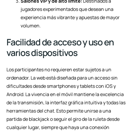
Salones VIP y de alto límite:
Destinados a
jugadores experimentados que desean una
experiencia más vibrante y apuestas de mayor
volumen.
Facilidad de acceso y uso en
varios dispositivos
Los participantes no requieren estar sujetos a un
ordenador. La web está diseñada para un acceso sin
dificultades desde smartphones y tablets con iOS y
Android. La vivencia en el móvil mantiene la excelencia
de la transmisión, la interfaz gráfica intuitiva y todas las
herramientas del chat. Esto permite unirse a una
partida de blackjack o seguir el giro de la ruleta desde
cualquier lugar, siempre que haya una conexión