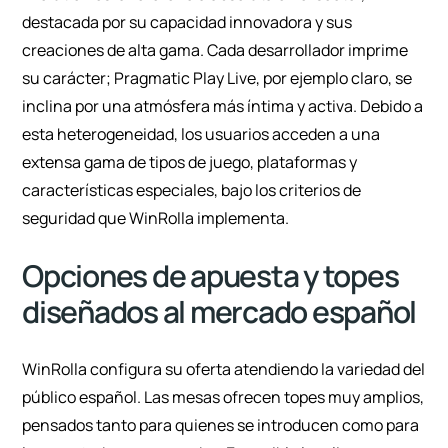
destacada por su capacidad innovadora y sus
creaciones de alta gama. Cada desarrollador imprime
su carácter; Pragmatic Play Live, por ejemplo claro, se
inclina por una atmósfera más íntima y activa. Debido a
esta heterogeneidad, los usuarios acceden a una
extensa gama de tipos de juego, plataformas y
características especiales, bajo los criterios de
seguridad que WinRolla implementa.
Opciones de apuesta y topes
diseñados al mercado español
WinRolla configura su oferta atendiendo la variedad del
público español. Las mesas ofrecen topes muy amplios,
pensados tanto para quienes se introducen como para