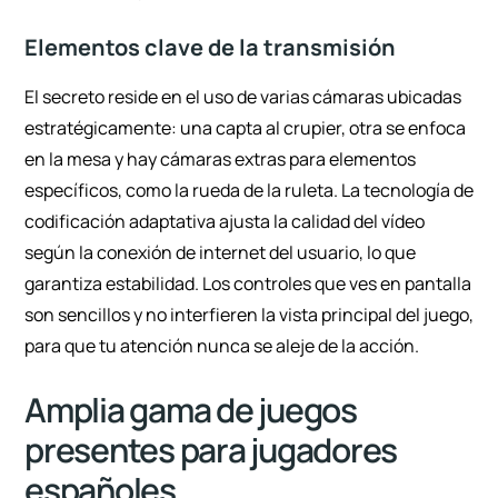
Elementos clave de la transmisión
El secreto reside en el uso de varias cámaras ubicadas
estratégicamente: una capta al crupier, otra se enfoca
en la mesa y hay cámaras extras para elementos
específicos, como la rueda de la ruleta. La tecnología de
codificación adaptativa ajusta la calidad del vídeo
según la conexión de internet del usuario, lo que
garantiza estabilidad. Los controles que ves en pantalla
son sencillos y no interfieren la vista principal del juego,
para que tu atención nunca se aleje de la acción.
Amplia gama de juegos
presentes para jugadores
españoles