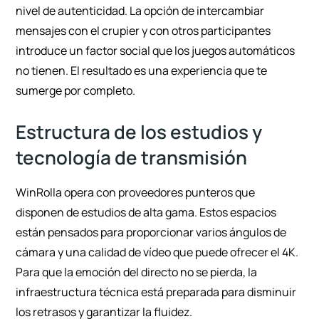
nivel de autenticidad. La opción de intercambiar
mensajes con el crupier y con otros participantes
introduce un factor social que los juegos automáticos
no tienen. El resultado es una experiencia que te
sumerge por completo.
Estructura de los estudios y
tecnología de transmisión
WinRolla opera con proveedores punteros que
disponen de estudios de alta gama. Estos espacios
están pensados para proporcionar varios ángulos de
cámara y una calidad de vídeo que puede ofrecer el 4K.
Para que la emoción del directo no se pierda, la
infraestructura técnica está preparada para disminuir
los retrasos y garantizar la fluidez.