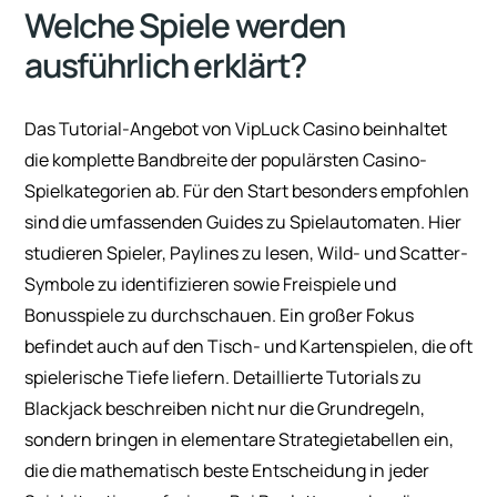
Welche Spiele werden
ausführlich erklärt?
Das Tutorial-Angebot von VipLuck Casino beinhaltet
die komplette Bandbreite der populärsten Casino-
Spielkategorien ab. Für den Start besonders empfohlen
sind die umfassenden Guides zu Spielautomaten. Hier
studieren Spieler, Paylines zu lesen, Wild- und Scatter-
Symbole zu identifizieren sowie Freispiele und
Bonusspiele zu durchschauen. Ein großer Fokus
befindet auch auf den Tisch- und Kartenspielen, die oft
spielerische Tiefe liefern. Detaillierte Tutorials zu
Blackjack beschreiben nicht nur die Grundregeln,
sondern bringen in elementare Strategietabellen ein,
die die mathematisch beste Entscheidung in jeder