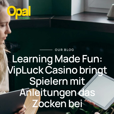
OUR BLOG
Learning Made Fun:
VipLuck Casino bringt
Spielern mit
Anleitungen das
Zocken bei