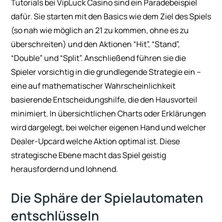
Tutorials bei VipLuck Casino sind ein Paradebeispiel
dafür. Sie starten mit den Basics wie dem Ziel des Spiels
(so nah wie möglich an 21 zu kommen, ohne es zu
überschreiten) und den Aktionen “Hit”, “Stand”,
“Double” und “Split”. Anschließend führen sie die
Spieler vorsichtig in die grundlegende Strategie ein –
eine auf mathematischer Wahrscheinlichkeit
basierende Entscheidungshilfe, die den Hausvorteil
minimiert. In übersichtlichen Charts oder Erklärungen
wird dargelegt, bei welcher eigenen Hand und welcher
Dealer-Upcard welche Aktion optimal ist. Diese
strategische Ebene macht das Spiel geistig
herausfordernd und lohnend.
Die Sphäre der Spielautomaten
entschlüsseln