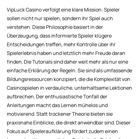
VipLuck Casino verfolgt eine klare Mission: Spieler
sollen nicht nur spielen, sondern ihr Spiel auch
verstehen. Diese Philosophie basiert in der
Überzeugung, dass informierte Spieler klügere
Entscheidungen treffen, mehr Kontrolle über ihr
Spielerlebnis haben und letztlich mehr Freude daran
finden. Die Tutorials sind daher weit mehr als nur eine
einfache Erklärung der Regeln. Sie sind als umfassende
Bildungsressourcen konzipiert, die die Komplexität von
Casinospielen in verdauliche, unterhaltsame Lektionen
aufbrechen. Der enthusiastische Tonfall der
Anleitungen macht das Lernen mühelos und
motivierend. Statt trockener Theorie bieten sie
praxisnahe Einblicke, die direkt anwendbar sind. Dieser
Fokus auf Spieleraufklärung fördert zudem einen