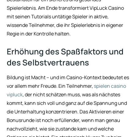
Spielerlebnis. Am Ende transformiert VipLuck Casino
mit seinen Tutorials untätige Spieler in aktive,
wissende Teilnehmer, die ihr Spielerlebnis in eigener
Regie in der Kontrolle halten.
Erhöhung des Spaßfaktors und
des Selbstvertrauens
Bildung ist Macht – und im Casino-Kontext bedeutet es
vor allem mehr Freude. Ein Teilnehmer,
spielen casino
vipluck
, der nicht schätzen muss, was als nächstes
kommt, kann sich voll und ganz auf die Spannung und
die Unterhaltung konzentrieren. Das Aktivieren einer
Bonusrunde ist noch erfüllender, wenn man genau
nachvollzieht, wie sie zustande kam und welche