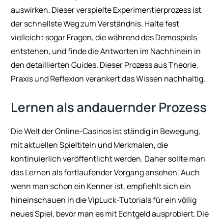
auswirken. Dieser verspielte Experimentierprozess ist
der schnellste Weg zum Verständnis. Halte fest
vielleicht sogar Fragen, die während des Demospiels
entstehen, und finde die Antworten im Nachhinein in
den detaillierten Guides. Dieser Prozess aus Theorie,
Praxis und Reflexion verankert das Wissen nachhaltig.
Lernen als andauernder Prozess
Die Welt der Online-Casinos ist ständig in Bewegung,
mit aktuellen Spieltiteln und Merkmalen, die
kontinuierlich veröffentlicht werden. Daher sollte man
das Lernen als fortlaufender Vorgang ansehen. Auch
wenn man schon ein Kenner ist, empfiehlt sich ein
hineinschauen in die VipLuck-Tutorials für ein völlig
neues Spiel, bevor man es mit Echtgeld ausprobiert. Die