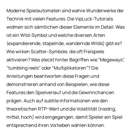
Moderne Spielautomaten sind wahre Wunderwerke der
Technik mit vielen Features. Die VipLuck-Tutorials
widmen sich sämtlichen dieser Elemente im Detail. Was
ist ein Wild-Symbol und welche diversen Arten
(expandierende, stapelnde, wandernde Wilds) gibt es?
Wie wirken Scatter-Symbole, die oft Freispiele
aktivieren? Was steckt hinter Begriffen wie “Megaways”,
“tumbling reels” oder “Multiplikatoren”? Die
Anleitungen beantworten diese Fragen und
demonstrieren anhand von Beispielen, wie diese
Features den Spielverlauf und die Gewinnchancen
prägen. Auch auf subtile Informationen wie den
theoretischen RTP-Wert und die Volatilität (niedrig,
mittel, hoch) wird eingegangen, damit Spieler ein Spiel
entsprechend ihren Vorlieben wählen können.