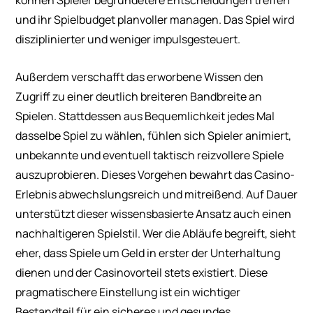
können Spieler begründetere Entscheidungen treffen
und ihr Spielbudget planvoller managen. Das Spiel wird
disziplinierter und weniger impulsgesteuert.
Außerdem verschafft das erworbene Wissen den
Zugriff zu einer deutlich breiteren Bandbreite an
Spielen. Stattdessen aus Bequemlichkeit jedes Mal
dasselbe Spiel zu wählen, fühlen sich Spieler animiert,
unbekannte und eventuell taktisch reizvollere Spiele
auszuprobieren. Dieses Vorgehen bewahrt das Casino-
Erlebnis abwechslungsreich und mitreißend. Auf Dauer
unterstützt dieser wissensbasierte Ansatz auch einen
nachhaltigeren Spielstil. Wer die Abläufe begreift, sieht
eher, dass Spiele um Geld in erster der Unterhaltung
dienen und der Casinovorteil stets existiert. Diese
pragmatischere Einstellung ist ein wichtiger
Bestandteil für ein sicheres und gesundes