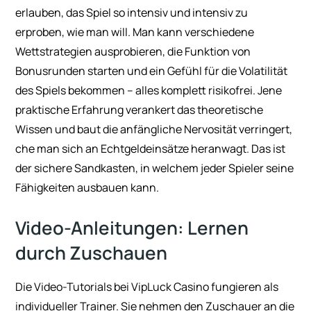
erlauben, das Spiel so intensiv und intensiv zu
erproben, wie man will. Man kann verschiedene
Wettstrategien ausprobieren, die Funktion von
Bonusrunden starten und ein Gefühl für die Volatilität
des Spiels bekommen – alles komplett risikofrei. Jene
praktische Erfahrung verankert das theoretische
Wissen und baut die anfängliche Nervosität verringert,
che man sich an Echtgeldeinsätze heranwagt. Das ist
der sichere Sandkasten, in welchem jeder Spieler seine
Fähigkeiten ausbauen kann.
Video-Anleitungen: Lernen
durch Zuschauen
Die Video-Tutorials bei VipLuck Casino fungieren als
individueller Trainer. Sie nehmen den Zuschauer an die