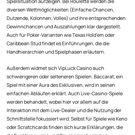
Spielsituation aufzeigen. Bei Roulette werden die
diversen Wettmöglichkeiten (Einfache Chancen,
Dutzende, Kolonnen, Volles) und ihre entsprechenden
Gewinnchancen und Auszahlungen klar dargestellt.
Auch für Poker-Varianten wie Texas Hold’em oder
Caribbean Stud findet es Einführungen, die die
Handhierarchien und Spielphasen erläutern.
Außerdem widmet sich VipLuck Casino auch
schwierigeren oder selteneren Spielen. Baccarat, ein
Spiel mit einer Aura des Exklusiven, wird in seinen
einfachen Abläufen erklärt. Auch Live-Casino-Spiele
werden behandelt, wobei hier vor allem auf die
Interaktion mit dem Live-Dealer und die Nutzung der
Schnittstelle fokussiert wird. Selbst für Spiele wie Keno
oder Scratchcards finden sich kurze Erklärungen, die