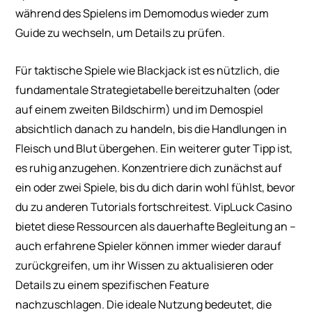
während des Spielens im Demomodus wieder zum
Guide zu wechseln, um Details zu prüfen.
Für taktische Spiele wie Blackjack ist es nützlich, die
fundamentale Strategietabelle bereitzuhalten (oder
auf einem zweiten Bildschirm) und im Demospiel
absichtlich danach zu handeln, bis die Handlungen in
Fleisch und Blut übergehen. Ein weiterer guter Tipp ist,
es ruhig anzugehen. Konzentriere dich zunächst auf
ein oder zwei Spiele, bis du dich darin wohl fühlst, bevor
du zu anderen Tutorials fortschreitest. VipLuck Casino
bietet diese Ressourcen als dauerhafte Begleitung an –
auch erfahrene Spieler können immer wieder darauf
zurückgreifen, um ihr Wissen zu aktualisieren oder
Details zu einem spezifischen Feature
nachzuschlagen. Die ideale Nutzung bedeutet, die