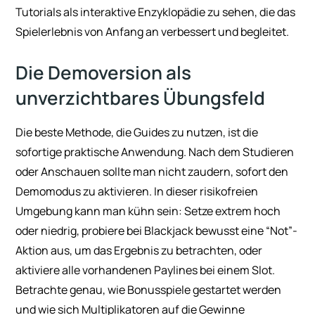
Tutorials als interaktive Enzyklopädie zu sehen, die das
Spielerlebnis von Anfang an verbessert und begleitet.
Die Demoversion als
unverzichtbares Übungsfeld
Die beste Methode, die Guides zu nutzen, ist die
sofortige praktische Anwendung. Nach dem Studieren
oder Anschauen sollte man nicht zaudern, sofort den
Demomodus zu aktivieren. In dieser risikofreien
Umgebung kann man kühn sein: Setze extrem hoch
oder niedrig, probiere bei Blackjack bewusst eine “Not”-
Aktion aus, um das Ergebnis zu betrachten, oder
aktiviere alle vorhandenen Paylines bei einem Slot.
Betrachte genau, wie Bonusspiele gestartet werden
und wie sich Multiplikatoren auf die Gewinne