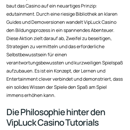
baut das Casino auf ein neuartiges Prinzip:
edutainment. Durch eine riesige Bibliothek an klaren
Guides und Demoversionen wandelt VipLuck Casino
den Bildungsprozess in ein spannendes Abenteuer.
Diese Aktion zielt darauf ab, Zweifel zu beseitigen,
Strategien zu vermitteln und das erforderliche
Selbstbewusstsein für einen
verantwortungsbewussten und kurzweiligen Spielspaß
aufzubauen. Es ist ein Konzept, der Lernen und
Entertainment clever verbindet und demonstriert, dass
ein solides Wissen der Spiele den Spaß am Spiel
immens erhöhen kann.
Die Philosophie hinter den
VipLuck Casino Tutorials