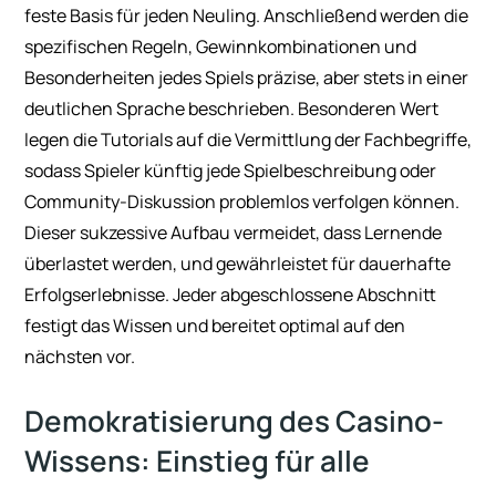
feste Basis für jeden Neuling. Anschließend werden die
spezifischen Regeln, Gewinnkombinationen und
Besonderheiten jedes Spiels präzise, aber stets in einer
deutlichen Sprache beschrieben. Besonderen Wert
legen die Tutorials auf die Vermittlung der Fachbegriffe,
sodass Spieler künftig jede Spielbeschreibung oder
Community-Diskussion problemlos verfolgen können.
Dieser sukzessive Aufbau vermeidet, dass Lernende
überlastet werden, und gewährleistet für dauerhafte
Erfolgserlebnisse. Jeder abgeschlossene Abschnitt
festigt das Wissen und bereitet optimal auf den
nächsten vor.
Demokratisierung des Casino-
Wissens: Einstieg für alle