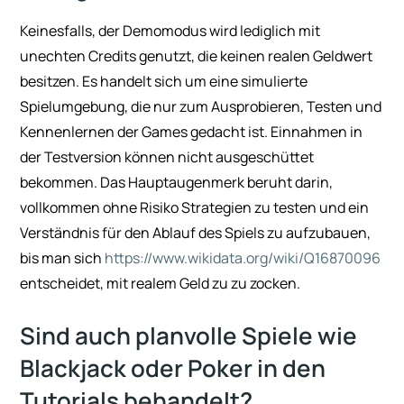
Keinesfalls, der Demomodus wird lediglich mit
unechten Credits genutzt, die keinen realen Geldwert
besitzen. Es handelt sich um eine simulierte
Spielumgebung, die nur zum Ausprobieren, Testen und
Kennenlernen der Games gedacht ist. Einnahmen in
der Testversion können nicht ausgeschüttet
bekommen. Das Hauptaugenmerk beruht darin,
vollkommen ohne Risiko Strategien zu testen und ein
Verständnis für den Ablauf des Spiels zu aufzubauen,
bis man sich
https://www.wikidata.org/wiki/Q16870096
entscheidet, mit realem Geld zu zu zocken.
Sind auch planvolle Spiele wie
Blackjack oder Poker in den
Tutorials behandelt?