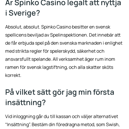
Är Spinko Casino legalt att nyttja
i Sverige?
Absolut, absolut. Spinko Casino besitter en svensk
spellicens beviljad av Spelinspektionen. Det innebär att
de får erbjuda spel på den svenska marknaden i enlighet
med strikta regler för spelerskydd, säkerhet och
ansvarsfullt spelande. All verksamhet äger rum inom
ramen för svensk lagstiftning, och alla skatter sköts
korrekt.
På vilket sätt gör jag min första
insättning?
Vid inloggning går du till kassan och väljer alternativet
“Insättning”. Bestäm din föredragna metod, som Swish,