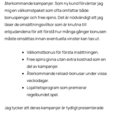
återkommande kampanjer. Som ny kund förväntar jag
mig en välkomstpaket som ofta omfattar både
bonuspengar och free spins. Det är nödvändigt att jag
läser de omsättningsvillkor som är knutna till
erbjudandena för att förstå hur många gånger bonusen
måste omsättas innan eventuella vinster kan tas ut.
Välkomstbonus för första insättningen.
Free spins givna utan extra kostnad som en
del av kampanjer.
Återkommande reload-bonusar under vissa
veckodagar.
Lojalitetsprogram som premierar
regelbundet spel.
Jag tycker att deras kampanjer är tydligt presenterade