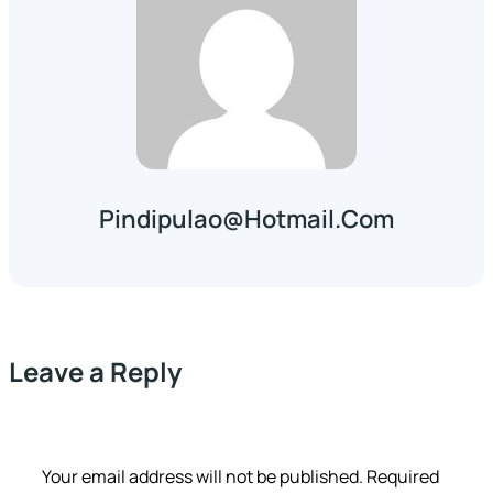
Pindipulao@hotmail.com
Leave a Reply
Your email address will not be published.
Required