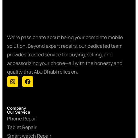
We’re passionate about being your complete mobile
solution. Beyond expert repairs, our dedicated team
provides trusted service for buying, selling, and
accessorizing your phone—all with the honesty and
quality that Abu Dhabi relies on.
Company
Our Service
Phone Repair
Tablet Repair
Smart watch Repair