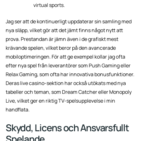
virtual sports.
Jag ser att de kontinuerligt uppdaterar sin samling med
nya släpp, vilket gör att det jämt finns något nytt att
prova. Prestandan är jämn även i de grafiskt mest
krävande spelen, vilket beror på den avancerade
mobiloptimeringen. För att ge exempel kollar jag ofta
efter nya spel från leverantörer som Push Gaming eller
Relax Gaming, som ofta har innovativa bonusfunktioner.
Deras live casino-sektion har också utökats med nya
tabeller och teman, som Dream Catcher eller Monopoly
Live, vilket ger en riktig TV-spelsupplevelse i min
handflata.
Skydd, Licens och Ansvarsfullt
Spelande