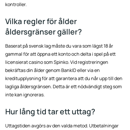
kontroller.
Vilka regler för ålder
åldersgränser gäller?
Baserat på svensk lag måste du vara som lägst 18 år
gammal för att öppna ett konto och delta i spel på ett
licensierat casino som Spinko. Vid registreringen
bekräftas din ålder genom BankID eller via en
kreditupplysning för att garantera att du når upp till den
lagliga åldersgränsen. Detta är ett nödvändigt steg som
inte kan ignoreras.
Hur lång tid tar ett uttag?
Uttagstiden avgörs av den valda metod. Utbetalningar