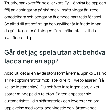
Trustly, banköverföring eller kort. Fyll i önskat belopp och
följ anvisningarna på skärmen. Insättningar är i regel
omedelbara och pengarna är omedelbart redo för spel.
Se alltid till att befintliga bonusvillkor är infriade innan
du gör du gör insättningen för att säkerställa att du
kvalificerar dig.
Går det jag spela utan att behöva
ladda ner en app?
Absolut, det är en av de stora förmånerna. Spinko Casino
är helt optimerat för mobilspel direkt i i webbläsaren (så
kallad instant play). Du behöver inte ingen app, vilket
sparar minne på din telefon. Sajten anpassar sig
automatiskt till din skärmstorlek och levererar en bra
upplevelse med korta laddningstid och lättanvända