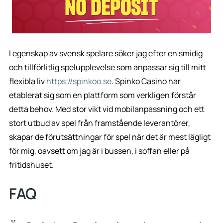
I egenskap av svensk spelare söker jag efter en smidig
och tillförlitlig spelupplevelse som anpassar sig till mitt
flexibla liv
https://spinkoo.se
. Spinko Casino har
etablerat sig som en plattform som verkligen förstår
detta behov. Med stor vikt vid mobilanpassning och ett
stort utbud av spel från framstående leverantörer,
skapar de förutsättningar för spel när det är mest lägligt
för mig, oavsett om jag är i bussen, i soffan eller på
fritidshuset.
FAQ