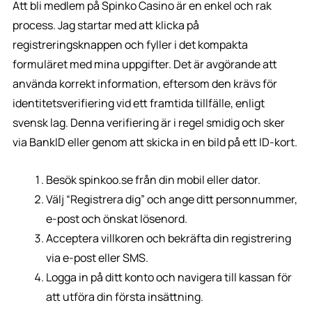
Att bli medlem på Spinko Casino är en enkel och rak
process. Jag startar med att klicka på
registreringsknappen och fyller i det kompakta
formuläret med mina uppgifter. Det är avgörande att
använda korrekt information, eftersom den krävs för
identitetsverifiering vid ett framtida tillfälle, enligt
svensk lag. Denna verifiering är i regel smidig och sker
via BankID eller genom att skicka in en bild på ett ID-kort.
Besök spinkoo.se från din mobil eller dator.
Välj “Registrera dig” och ange ditt personnummer,
e-post och önskat lösenord.
Acceptera villkoren och bekräfta din registrering
via e-post eller SMS.
Logga in på ditt konto och navigera till kassan för
att utföra din första insättning.