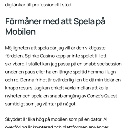
dig länkar till professionellt stöd.
Förmåner med att Spela på
Mobilen
Möjligheten att spela där jag vill är den viktigaste
fördelen. Spinko Casino kopplar inte spelet till ett
skrivbord. I stället kan jag passa på en snabb spelsession
under en paus eller ha en längre speltid hemma i lugn
och ro. Denna frihet är ovärderlig i en tid då min tid är en
knapp resurs. Jag kan enkelt växla mellan att kolla
nyheter och spela en snabb omgång av Gonzo’s Quest
samtidigt som jag väntar på något.
Skyddet är lika hög på mobilen som på en dator. All
överföring är krypterad och plattformen använder