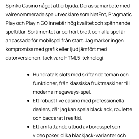
Spinko Casino något att erbjuda. Deras samarbete med
välrenommerade spelutvecklare som NetEnt, Pragmatic
Play och Play’n GO innebär hög kvalitet och spännande
speltitlar. Sortimentet är oerhört brett och alla spel är
anpassade för mobilspel från start. Jag märker ingen
kompromiss med grafik eller ljud jämfört med
datorversionen, tack vare HTML5-teknologi.
Hundratals slots med skiftande teman och
funktioner, från klassiska fruktmaskiner till
moderna megaways-spel.
Ett robust live casino med professionella
dealers, där jag kan spela blackjack, roulette
och baccarat i realtid.
Ett omfattande utbud av bordsspel som
video poker, olika blackjack-varianter och