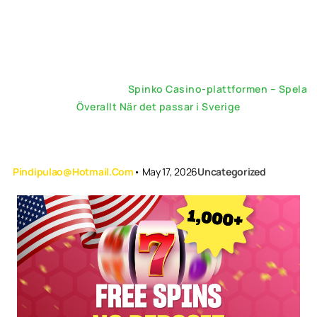
Home
Uncategorized
Spinko Casino-plattformen – Spela
Överallt När det passar i Sverige
Pindipulao@hotmail.com
•
May 17, 2026
Uncategorized