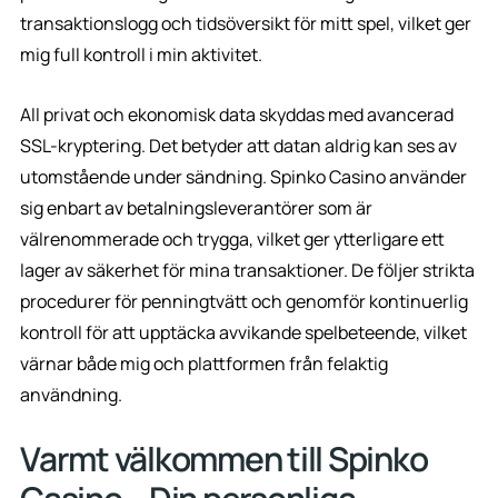
transaktionslogg och tidsöversikt för mitt spel, vilket ger
mig full kontroll i min aktivitet.
All privat och ekonomisk data skyddas med avancerad
SSL-kryptering. Det betyder att datan aldrig kan ses av
utomstående under sändning. Spinko Casino använder
sig enbart av betalningsleverantörer som är
välrenommerade och trygga, vilket ger ytterligare ett
lager av säkerhet för mina transaktioner. De följer strikta
procedurer för penningtvätt och genomför kontinuerlig
kontroll för att upptäcka avvikande spelbeteende, vilket
värnar både mig och plattformen från felaktig
användning.
Varmt välkommen till Spinko