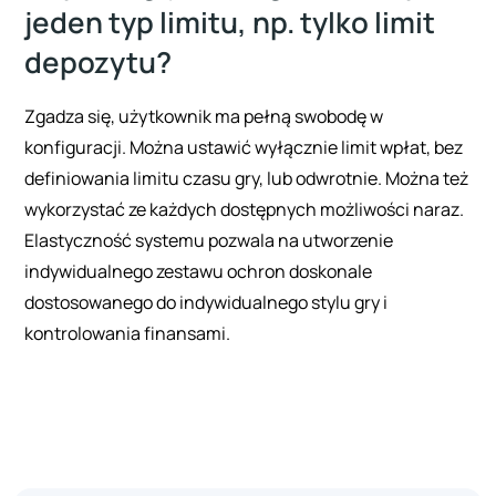
jeden typ limitu, np. tylko limit
depozytu?
Zgadza się, użytkownik ma pełną swobodę w
konfiguracji. Można ustawić wyłącznie limit wpłat, bez
definiowania limitu czasu gry, lub odwrotnie. Można też
wykorzystać ze każdych dostępnych możliwości naraz.
Elastyczność systemu pozwala na utworzenie
indywidualnego zestawu ochron doskonale
dostosowanego do indywidualnego stylu gry i
kontrolowania finansami.