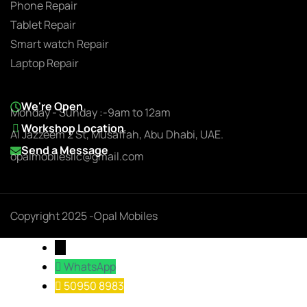
Phone Repair
Tablet Repair
Smart watch Repair
Laptop Repair
We're Open
Monday - Sunday :-9am to 12am
Workshop Location
Al Jazzeem 2 St, Musaffah, Abu Dhabi, UAE.
Send a Message
opalmobilesllc@gmail.com
Copyright 2025 -Opal Mobiles
←
WhatsApp
50950 8983