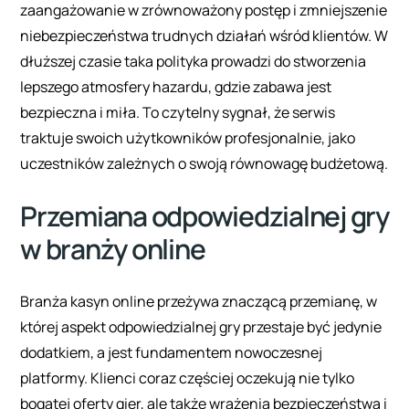
zaangażowanie w zrównoważony postęp i zmniejszenie
niebezpieczeństwa trudnych działań wśród klientów. W
dłuższej czasie taka polityka prowadzi do stworzenia
lepszego atmosfery hazardu, gdzie zabawa jest
bezpieczna i miła. To czytelny sygnał, że serwis
traktuje swoich użytkowników profesjonalnie, jako
uczestników zależnych o swoją równowagę budżetową.
Przemiana odpowiedzialnej gry
w branży online
Branża kasyn online przeżywa znaczącą przemianę, w
której aspekt odpowiedzialnej gry przestaje być jedynie
dodatkiem, a jest fundamentem nowoczesnej
platformy. Klienci coraz częściej oczekują nie tylko
bogatej oferty gier, ale także wrażenia bezpieczeństwa i