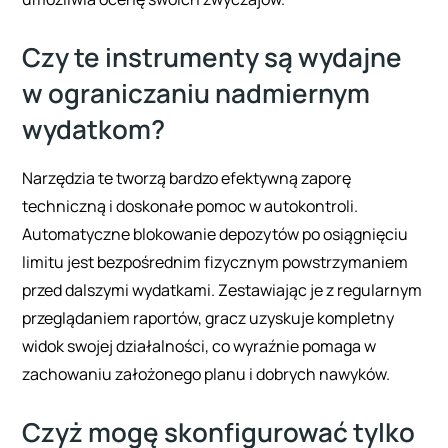
Czy te instrumenty są wydajne
w ograniczaniu nadmiernym
wydatkom?
Narzędzia te tworzą bardzo efektywną zaporę
techniczną i doskonałe pomoc w autokontroli.
Automatyczne blokowanie depozytów po osiągnięciu
limitu jest bezpośrednim fizycznym powstrzymaniem
przed dalszymi wydatkami. Zestawiając je z regularnym
przeglądaniem raportów, gracz uzyskuje kompletny
widok swojej działalności, co wyraźnie pomaga w
zachowaniu założonego planu i dobrych nawyków.
Czyż mogę skonfigurować tylko