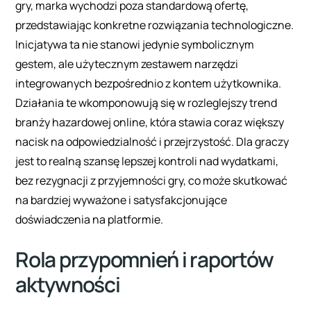
gry, marka wychodzi poza standardową ofertę,
przedstawiając konkretne rozwiązania technologiczne.
Inicjatywa ta nie stanowi jedynie symbolicznym
gestem, ale użytecznym zestawem narzędzi
integrowanych bezpośrednio z kontem użytkownika.
Działania te wkomponowują się w rozleglejszy trend
branży hazardowej online, która stawia coraz większy
nacisk na odpowiedzialność i przejrzystość. Dla graczy
jest to realną szansę lepszej kontroli nad wydatkami,
bez rezygnacji z przyjemności gry, co może skutkować
na bardziej wyważone i satysfakcjonujące
doświadczenia na platformie.
Rola przypomnień i raportów
aktywności