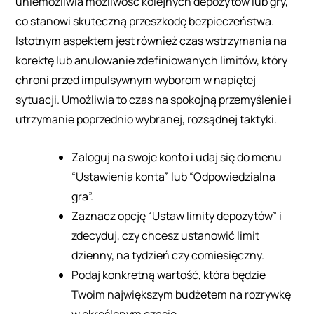
uniemożliwia możliwość kolejnych depozytów lub gry,
co stanowi skuteczną przeszkodę bezpieczeństwa.
Istotnym aspektem jest również czas wstrzymania na
korektę lub anulowanie zdefiniowanych limitów, który
chroni przed impulsywnym wyborom w napiętej
sytuacji. Umożliwia to czas na spokojną przemyślenie i
utrzymanie poprzednio wybranej, rozsądnej taktyki.
Zaloguj na swoje konto i udaj się do menu
“Ustawienia konta” lub “Odpowiedzialna
gra”.
Zaznacz opcję “Ustaw limity depozytów” i
zdecyduj, czy chcesz ustanowić limit
dzienny, na tydzień czy comiesięczny.
Podaj konkretną wartość, która będzie
Twoim największym budżetem na rozrywkę