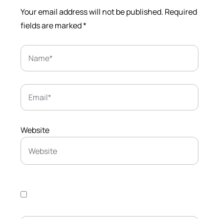
Your email address will not be published.
Required
fields are marked
*
Website