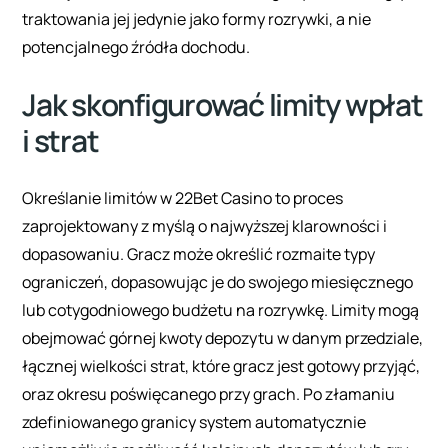
traktowania jej jedynie jako formy rozrywki, a nie
potencjalnego źródła dochodu.
Jak skonfigurować limity wpłat
i strat
Określanie limitów w 22Bet Casino to proces
zaprojektowany z myślą o najwyższej klarowności i
dopasowaniu. Gracz może określić rozmaite typy
ograniczeń, dopasowując je do swojego miesięcznego
lub cotygodniowego budżetu na rozrywkę. Limity mogą
obejmować górnej kwoty depozytu w danym przedziale,
łącznej wielkości strat, które gracz jest gotowy przyjąć,
oraz okresu poświęcanego przy grach. Po złamaniu
zdefiniowanego granicy system automatycznie