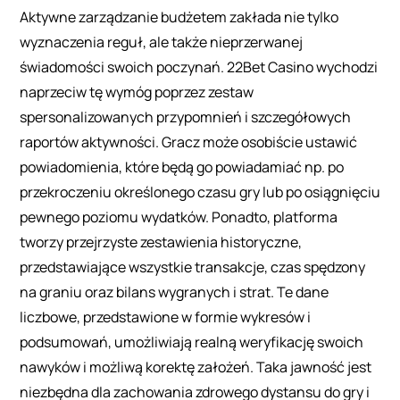
Aktywne zarządzanie budżetem zakłada nie tylko
wyznaczenia reguł, ale także nieprzerwanej
świadomości swoich poczynań. 22Bet Casino wychodzi
naprzeciw tę wymóg poprzez zestaw
spersonalizowanych przypomnień i szczegółowych
raportów aktywności. Gracz może osobiście ustawić
powiadomienia, które będą go powiadamiać np. po
przekroczeniu określonego czasu gry lub po osiągnięciu
pewnego poziomu wydatków. Ponadto, platforma
tworzy przejrzyste zestawienia historyczne,
przedstawiające wszystkie transakcje, czas spędzony
na graniu oraz bilans wygranych i strat. Te dane
liczbowe, przedstawione w formie wykresów i
podsumowań, umożliwiają realną weryfikację swoich
nawyków i możliwą korektę założeń. Taka jawność jest
niezbędna dla zachowania zdrowego dystansu do gry i