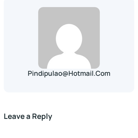
Pindipulao@hotmail.com
Leave a Reply