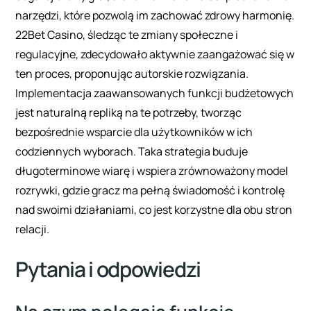
narzędzi, które pozwolą im zachować zdrowy harmonię.
22Bet Casino, śledząc te zmiany społeczne i
regulacyjne, zdecydowało aktywnie zaangażować się w
ten proces, proponując autorskie rozwiązania.
Implementacja zaawansowanych funkcji budżetowych
jest naturalną repliką na te potrzeby, tworząc
bezpośrednie wsparcie dla użytkowników w ich
codziennych wyborach. Taka strategia buduje
długoterminowe wiarę i wspiera zrównoważony model
rozrywki, gdzie gracz ma pełną świadomość i kontrolę
nad swoimi działaniami, co jest korzystne dla obu stron
relacji.
Pytania i odpowiedzi