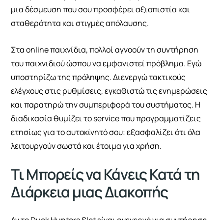
μια δέσμευση που σου προσφέρει αξιοπιστία και
σταθερότητα και στιγμές απόλαυσης.
Στα online παιχνίδια, πολλοί αγνοούν τη συντήρηση
του παιχνιδιού ώσπου να εμφανιστεί πρόβλημα. Εγώ
υποστηρίζω της πρόληψης. Διενεργώ τακτικούς
ελέγχους στις ρυθμίσεις, εγκαθιστώ τις ενημερώσεις
και παρατηρώ την συμπεριφορά του συστήματος. Η
διαδικασία θυμίζει το service που προγραμματίζεις
ετησίως για το αυτοκίνητό σου: εξασφαλίζει ότι όλα
λειτουργούν σωστά και έτοιμα για χρήση.
Τι Μπορείς να Κάνεις Κατά τη
Διάρκεια μιας Διακοπής