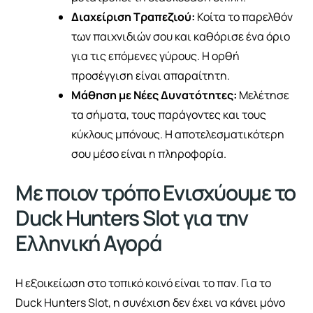
Διαχείριση Τραπεζιού:
Κοίτα το παρελθόν
των παιχνιδιών σου και καθόρισε ένα όριο
για τις επόμενες γύρους. Η ορθή
προσέγγιση είναι απαραίτητη.
Μάθηση με Νέες Δυνατότητες:
Μελέτησε
τα σήματα, τους παράγοντες και τους
κύκλους μπόνους. Η αποτελεσματικότερη
σου μέσο είναι η πληροφορία.
Με ποιον τρόπο Ενισχύουμε το
Duck Hunters Slot για την
Ελληνική Αγορά
Η εξοικείωση στο τοπικό κοινό είναι το παν. Για το
Duck Hunters Slot, η συνέχιση δεν έχει να κάνει μόνο