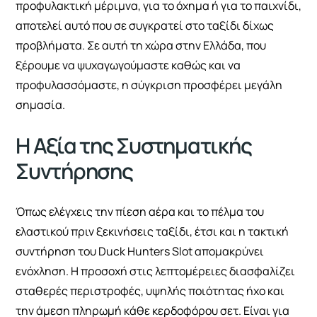
προφυλακτική μέριμνα, για το όχημα ή για το παιχνίδι,
αποτελεί αυτό που σε συγκρατεί στο ταξίδι δίχως
προβλήματα. Σε αυτή τη χώρα στην Ελλάδα, που
ξέρουμε να ψυχαγωγούμαστε καθώς και να
προφυλασσόμαστε, η σύγκριση προσφέρει μεγάλη
σημασία.
Η Αξία της Συστηματικής
Συντήρησης
Όπως ελέγχεις την πίεση αέρα και το πέλμα του
ελαστικού πριν ξεκινήσεις ταξίδι, έτσι και η τακτική
συντήρηση του Duck Hunters Slot απομακρύνει
ενόχληση. Η προσοχή στις λεπτομέρειες διασφαλίζει
σταθερές περιστροφές, υψηλής ποιότητας ήχο και
την άμεση πληρωμή κάθε κερδοφόρου σετ. Είναι για