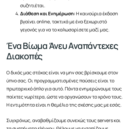
συζητιέται.
Διάθεση και Ενημέρωση:
Η καινούρια έκδοση
βγαίνει online, τακτικά με ένα ξεχωριστό
γεγονός για να το καλωσορίσετε μαζί μας.
Ένα Βίωμα Άνευ Αναπάντεχες
Διακοπές
Ο δικός μας στόχος είναι να μην σας βρίσκουμε στον
ύπνο σας. Οι προγραμματισμένες παύσεις είναι το
πρωταρχικό όπλο για αυτό. Πάντα ενημερώνουμε τους
παίκτες νωρίτερα, ώστε να οργανώσουν το χρόνο τους.
Η εντιμότητα είναι η θεμέλιο της σχέσης μας με εσάς.
Συγχρόνως, αναβαθμίζουμε συνεχώς τους servers και
τα συστήματα ελέγχου. Θέλουμε να εντοπίζουμε