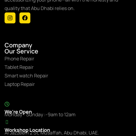
quality that Abu Dhabi relies on.
Company
Our Service
Phone Repair
Tablet Repair
Smart watch Repair
Laptop Repair
We're Open
Monday - Sunday :-9am to 12am
Workshop Location
Al Jazzeem 2 St, Musaffah, Abu Dhabi, UAE.