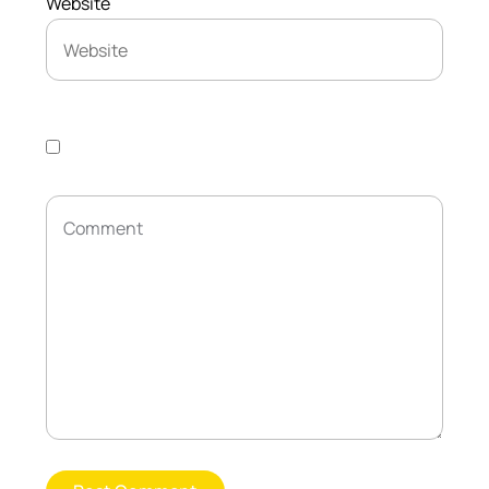
Website