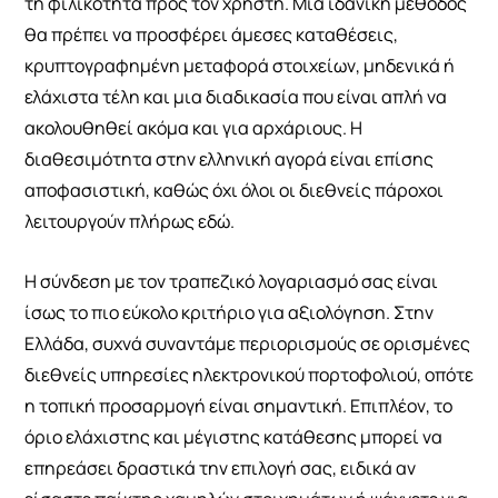
τη φιλικότητα προς τον χρήστη. Μια ιδανική μέθοδος
θα πρέπει να προσφέρει άμεσες καταθέσεις,
κρυπτογραφημένη μεταφορά στοιχείων, μηδενικά ή
ελάχιστα τέλη και μια διαδικασία που είναι απλή να
ακολουθηθεί ακόμα και για αρχάριους. Η
διαθεσιμότητα στην ελληνική αγορά είναι επίσης
αποφασιστική, καθώς όχι όλοι οι διεθνείς πάροχοι
λειτουργούν πλήρως εδώ.
Η σύνδεση με τον τραπεζικό λογαριασμό σας είναι
ίσως το πιο εύκολο κριτήριο για αξιολόγηση. Στην
Ελλάδα, συχνά συναντάμε περιορισμούς σε ορισμένες
διεθνείς υπηρεσίες ηλεκτρονικού πορτοφολιού, οπότε
η τοπική προσαρμογή είναι σημαντική. Επιπλέον, το
όριο ελάχιστης και μέγιστης κατάθεσης μπορεί να
επηρεάσει δραστικά την επιλογή σας, ειδικά αν