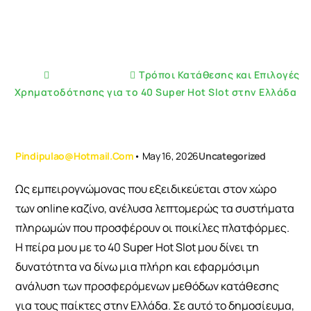
Home
Uncategorized
Τρόποι Κατάθεσης και Επιλογές
Χρηματοδότησης για το 40 Super Hot Slot στην Ελλάδα
Pindipulao@hotmail.com
•
May 16, 2026
Uncategorized
Ως εμπειρογνώμονας που εξειδικεύεται στον χώρο
των online καζίνο, ανέλυσα λεπτομερώς τα συστήματα
πληρωμών που προσφέρουν οι ποικίλες πλατφόρμες.
Η πείρα μου με το 40 Super Hot Slot μου δίνει τη
δυνατότητα να δίνω μια πλήρη και εφαρμόσιμη
ανάλυση των προσφερόμενων μεθόδων κατάθεσης
για τους παίκτες στην Ελλάδα. Σε αυτό το δημοσίευμα,