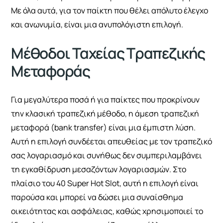
Με όλα αυτά, για τον παίκτη που θέλει απόλυτο έλεγχο
και ανωνυμία, είναι μια ανυπολόγιστη επιλογή.
Μέθοδοι Ταχείας Τραπεζικής
Μεταφοράς
Για μεγαλύτερα ποσά ή για παίκτες που προκρίνουν
την κλασική τραπεζική μέθοδο, η άμεση τραπεζική
μεταφορά (bank transfer) είναι μια έμπιστη λύση.
Αυτή η επιλογή συνδέεται απευθείας με τον τραπεζικό
σας λογαριασμό και συνήθως δεν συμπεριλαμβάνει
τη εγκαθίδρυση μεσαζόντων λογαριασμών. Στο
πλαίσιο του 40 Super Hot Slot, αυτή η επιλογή είναι
παρούσα και μπορεί να δώσει μια συναίσθημα
οικειότητας και ασφάλειας, καθώς χρησιμοποιεί το