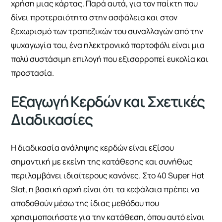
χρήση μιας κάρτας. Παρά αυτά, για τον παίκτη που
δίνει προτεραιότητα στην ασφάλεια και στον
ξεχωρισμό των τραπεζικών του συναλλαγών από την
ψυχαγωγία του, ένα ηλεκτρονικό πορτοφόλι είναι μια
πολύ συστάσιμη επιλογή που εξισορροπεί ευκολία και
προστασία.
Εξαγωγή Κερδών και Σχετικές
Διαδικασίες
Η διαδικασία ανάληψης κερδών είναι εξίσου
σημαντική με εκείνη της κατάθεσης και συνήθως
περιλαμβάνει ιδιαίτερους κανόνες. Στο 40 Super Hot
Slot, η βασική αρχή είναι ότι τα κεφάλαια πρέπει να
αποδοθούν μέσω της ίδιας μεθόδου που
χρησιμοποιήσατε για την κατάθεση, όπου αυτό είναι