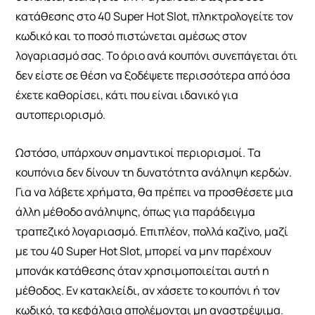
κατάθεσης στο 40 Super Hot Slot, πληκτρολογείτε τον
κωδικό και το ποσό πιστώνεται αμέσως στον
λογαριασμό σας. Το όριο ανά κουπόνι συνεπάγεται ότι
δεν είστε σε θέση να ξοδέψετε περισσότερα από όσα
έχετε καθορίσει, κάτι που είναι ιδανικό για
αυτοπεριορισμό.
Ωστόσο, υπάρχουν σημαντικοί περιορισμοί. Τα
κουπόνια δεν δίνουν τη δυνατότητα ανάληψη κερδών.
Για να λάβετε χρήματα, θα πρέπει να προσθέσετε μια
άλλη μέθοδο ανάληψης, όπως για παράδειγμα
τραπεζικό λογαριασμό. Επιπλέον, πολλά καζίνο, μαζί
με του 40 Super Hot Slot, μπορεί να μην παρέχουν
μπονάκ κατάθεσης όταν χρησιμοποιείται αυτή η
μέθοδος. Εν κατακλείδι, αν χάσετε το κουπόνι ή τον
κωδικό, τα κεφάλαια απολέμονται μη αναστρέψιμα.