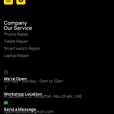
Company
Our Service
Phone Repair
Tablet Repair
Smart watch Repair
Laptop Repair
We're Open
Monday - Sunday :-9am to 12am
Workshop Location
Al Jazzeem 2 St, Musaffah, Abu Dhabi, UAE.
Send a Message
opalmobilesllc@gmail.com