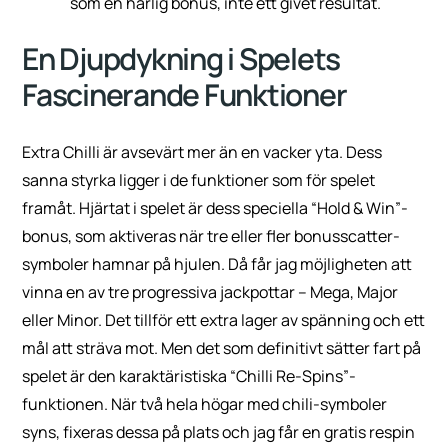
som en härlig bonus, inte ett givet resultat.
En Djupdykning i Spelets
Fascinerande Funktioner
Extra Chilli är avsevärt mer än en vacker yta. Dess
sanna styrka ligger i de funktioner som för spelet
framåt. Hjärtat i spelet är dess speciella “Hold & Win”-
bonus, som aktiveras när tre eller fler bonusscatter-
symboler hamnar på hjulen. Då får jag möjligheten att
vinna en av tre progressiva jackpottar – Mega, Major
eller Minor. Det tillför ett extra lager av spänning och ett
mål att sträva mot. Men det som definitivt sätter fart på
spelet är den karaktäristiska “Chilli Re-Spins”-
funktionen. När två hela högar med chili-symboler
syns, fixeras dessa på plats och jag får en gratis respin