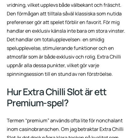
vridning, vilket upplevs både välbekant och fräscht.
Den förmågan att tilltala såväl klassiska som nutida
preferenser gör att spelet förblir en favorit. För mig
handlar en exklusiv känsla inte bara om stora vinster.
Det handlar om totalupplevelsen: en smidig
spelupplevelse, stimulerande funktioner och en
atmosfär som är både exklusiv och rolig. Extra Chilli
uppnår alla dessa punkter, vilket gör varje
spinningsession till en stund av ren förströelse.
Hur Extra Chilli Slot är ett
Premium-spel?
Termen “premium” används ofta lite för nonchalant
inom casinobranschen. Om jag betraktar Extra Chilli
Slot är det dock några klara tecken på kvalitet som