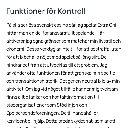
Funktioner för Kontroll
På alla seriösa svenskt casino där jag spelar Extra Chilli
hittar man en del för ansvarsfullt spelande. Här
aktiverar jag egna gränser som matchar min livsstil och
ekonomi. Dessa verktyg är inte till för att bestraffa, utan
för att bibehålla nöjet med spelet på lång sikt. De
hindrar det från att utvecklas till ett problem. Jag
använder ofta funktionen för att granska min speltid
och transaktionshistorik. Det ger en neutral bild av min
aktivitet. Om jag vid något tillfälle känner mig tveksam
finns alltid länkar och kontaktinformation till
stödorganisationer som Stödlinjen och
Spelberoendeföreningen. De tillhandahåller
konfidentiell hjälp. Detta breda skyddsnät, som är ett