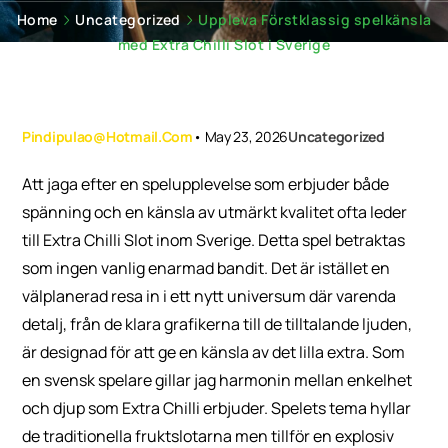
Home
Uncategorized
Uppleva Förstklassig spelkänsla
med Extra Chilli Slot i Sverige
Pindipulao@hotmail.com
•
May 23, 2026
Uncategorized
Att jaga efter en spelupplevelse som erbjuder både
spänning och en känsla av utmärkt kvalitet ofta leder
till Extra Chilli Slot inom Sverige. Detta spel betraktas
som ingen vanlig enarmad bandit. Det är istället en
välplanerad resa in i ett nytt universum där varenda
detalj, från de klara grafikerna till de tilltalande ljuden,
är designad för att ge en känsla av det lilla extra. Som
en svensk spelare gillar jag harmonin mellan enkelhet
och djup som Extra Chilli erbjuder. Spelets tema hyllar
de traditionella fruktslotarna men tillför en explosiv