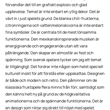
förvandlar det till en grafiskt explosiv och glad
upplevelse. Temat är inte enbart en ytlig dekor. Det är
vävt in i just spelets grund. De blanka chili-frukterna,
citronringarna och vattenmelonskivorna är inte enbart
fina symboler. De är centrala till de mest lönsamma
funktionerna. Den mexikanskinspirerade musiken är
energigivande och engagerande utan att vara
påträngande. Den skapar en atmosfär av fest och
spänning. Som svensk spelare tycker om jag att temat
är tillgängligt. Det fordrar inte någon som helst speciell
kulturell insikt för att förstås eller uppskattas. Designen
är både och modern och retro. Den påminner om de
klassiska fruktspele flera minns från förr, samtidigt som
den känns helt ny på grund av de högkvalitativa
animationerna och de spännande funktionerna. Det är
en design som riktar sig direkt till nöjet med spelet.