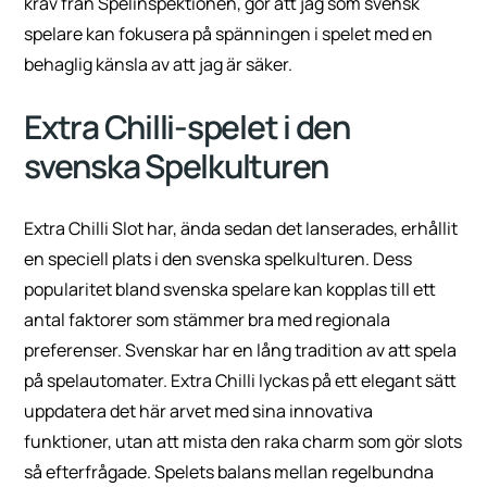
krav från Spelinspektionen, gör att jag som svensk
spelare kan fokusera på spänningen i spelet med en
behaglig känsla av att jag är säker.
Extra Chilli-spelet i den
svenska Spelkulturen
Extra Chilli Slot har, ända sedan det lanserades, erhållit
en speciell plats i den svenska spelkulturen. Dess
popularitet bland svenska spelare kan kopplas till ett
antal faktorer som stämmer bra med regionala
preferenser. Svenskar har en lång tradition av att spela
på spelautomater. Extra Chilli lyckas på ett elegant sätt
uppdatera det här arvet med sina innovativa
funktioner, utan att mista den raka charm som gör slots
så efterfrågade. Spelets balans mellan regelbundna