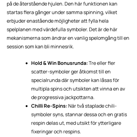
på de återstående hjulen. Den här funktionen kan
startas flera gånger under samma spinning, vilket
erbjuder enastående möjligheter att fylla hela
spelplanen med värdefulla symboler. Det är de här
mekanismerna som ändrar en vanlig spelomgång till en
session som kan bli minnesrik.
Hold & Win Bonusrunda:
Tre eller fler
scatter-symboler ger åtkomst till en
specialrunda där symboler kan låsas för
multipla spins och utsikten att vinna en av
de progressiva jackpottarna.
Chilli Re-Spins:
När två staplade chili-
symboler syns, stannar dessa och en gratis
respin delas ut, med utsikt för ytterligare
fixeringar och respins.