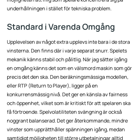
underhållningen i stället för tekniska problem.
Standard i Varenda Omgång
Upplevelsen av något extra upplevs inte bara i de stora
vinsterna. Den finns där i varje separat snurr. Spelets
mekanik känns stabil och pålitlig. När jag sätter igång
en omgång känns det som en välsmord maskin som gör
precis det den ska. Den beräkningsmässiga modellen,
eller RTP (Return to Player), ligger på en
konkurrensmässig nivå. Det ger en känsla av fairness
och öppenhet, vilket som är kritiskt för att spelaren ska
få förtroende. Spelvolatiliteten svängning är också
noggrant balanserad. Det ger återkommande, mindre
vinster som upprätthåller spänningen igång, medan
samtidigt möjligheten till större utbetalningar alltid