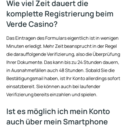
Wie viel Zeit dauert die
komplette Registrierung beim
Verde Casino?
Das Eintragen des Formulars eigentlich ist in wenigen
Minuten erledigt. Mehr Zeit beansprucht in der Regel
die darauffolgende Verifizierung, also die Überprüfung
Ihrer Dokumente. Das kann bis zu 24 Stunden dauern,
in Ausnahmefällen auch 48 Stunden. Sobald Sie die
Bestätigungsmail haben, ist Ihr Konto allerdings sofort
einsatzbereit. Sie können auch bei laufender
Verifizierung bereits einzahlen und spielen.
Ist es möglich ich mein Konto
auch über mein Smartphone