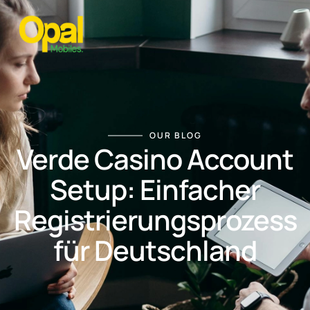
OUR BLOG
Verde Casino Account
Setup: Einfacher
Registrierungsprozess
für Deutschland