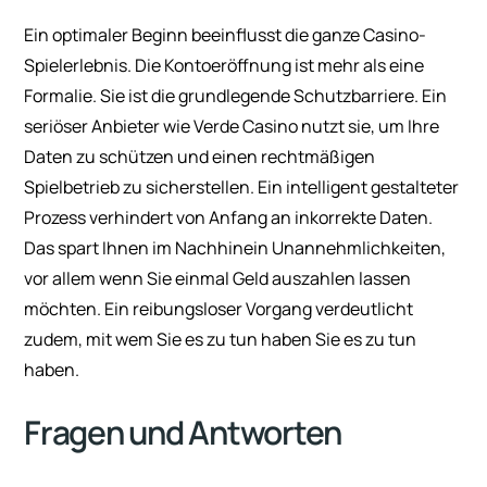
Ein optimaler Beginn beeinflusst die ganze Casino-
Spielerlebnis. Die Kontoeröffnung ist mehr als eine
Formalie. Sie ist die grundlegende Schutzbarriere. Ein
seriöser Anbieter wie Verde Casino nutzt sie, um Ihre
Daten zu schützen und einen rechtmäßigen
Spielbetrieb zu sicherstellen. Ein intelligent gestalteter
Prozess verhindert von Anfang an inkorrekte Daten.
Das spart Ihnen im Nachhinein Unannehmlichkeiten,
vor allem wenn Sie einmal Geld auszahlen lassen
möchten. Ein reibungsloser Vorgang verdeutlicht
zudem, mit wem Sie es zu tun haben Sie es zu tun
haben.
Fragen und Antworten