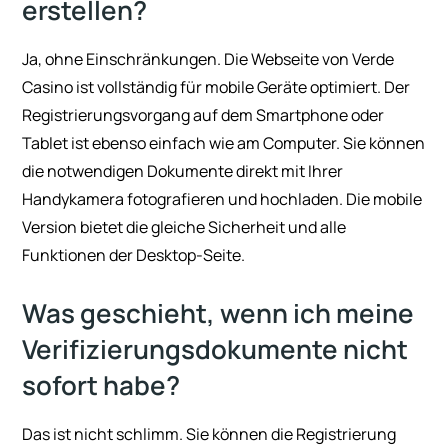
erstellen?
Ja, ohne Einschränkungen. Die Webseite von Verde
Casino ist vollständig für mobile Geräte optimiert. Der
Registrierungsvorgang auf dem Smartphone oder
Tablet ist ebenso einfach wie am Computer. Sie können
die notwendigen Dokumente direkt mit Ihrer
Handykamera fotografieren und hochladen. Die mobile
Version bietet die gleiche Sicherheit und alle
Funktionen der Desktop-Seite.
Was geschieht, wenn ich meine
Verifizierungsdokumente nicht
sofort habe?
Das ist nicht schlimm. Sie können die Registrierung