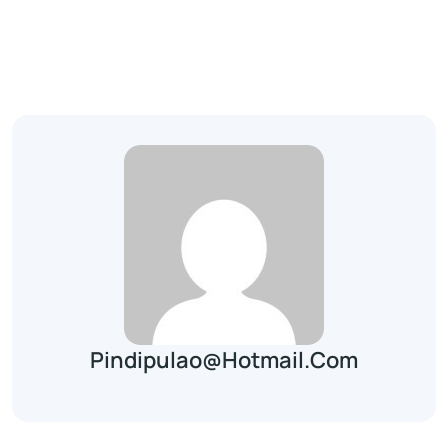
Pindipulao@hotmail.com