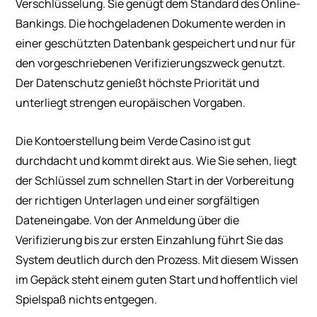
Verschlüsselung. Sie genügt dem Standard des Online-
Bankings. Die hochgeladenen Dokumente werden in
einer geschützten Datenbank gespeichert und nur für
den vorgeschriebenen Verifizierungszweck genutzt.
Der Datenschutz genießt höchste Priorität und
unterliegt strengen europäischen Vorgaben.
Die Kontoerstellung beim Verde Casino ist gut
durchdacht und kommt direkt aus. Wie Sie sehen, liegt
der Schlüssel zum schnellen Start in der Vorbereitung
der richtigen Unterlagen und einer sorgfältigen
Dateneingabe. Von der Anmeldung über die
Verifizierung bis zur ersten Einzahlung führt Sie das
System deutlich durch den Prozess. Mit diesem Wissen
im Gepäck steht einem guten Start und hoffentlich viel
Spielspaß nichts entgegen.