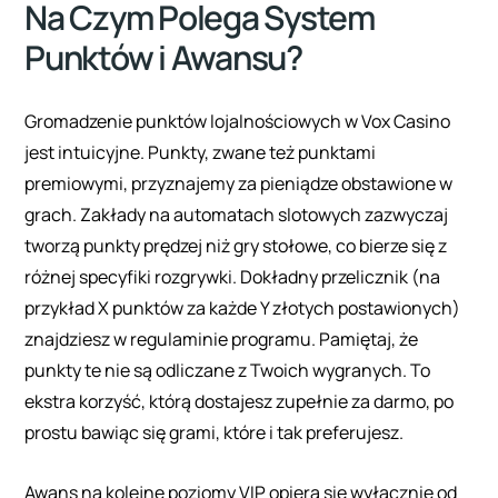
Na Czym Polega System
Punktów i Awansu?
Gromadzenie punktów lojalnościowych w Vox Casino
jest intuicyjne. Punkty, zwane też punktami
premiowymi, przyznajemy za pieniądze obstawione w
grach. Zakłady na automatach slotowych zazwyczaj
tworzą punkty prędzej niż gry stołowe, co bierze się z
różnej specyfiki rozgrywki. Dokładny przelicznik (na
przykład X punktów za każde Y złotych postawionych)
znajdziesz w regulaminie programu. Pamiętaj, że
punkty te nie są odliczane z Twoich wygranych. To
ekstra korzyść, którą dostajesz zupełnie za darmo, po
prostu bawiąc się grami, które i tak preferujesz.
Awans na kolejne poziomy VIP opiera się wyłącznie od