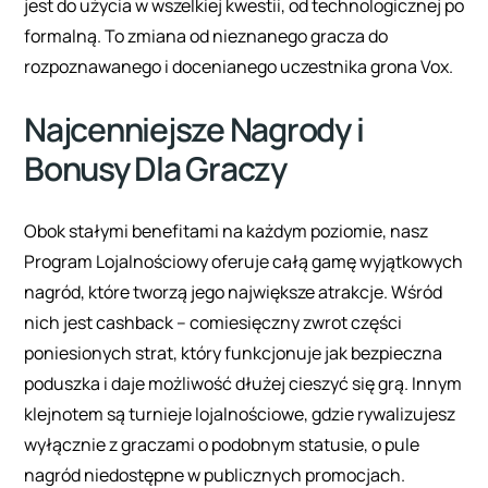
jest do użycia w wszelkiej kwestii, od technologicznej po
formalną. To zmiana od nieznanego gracza do
rozpoznawanego i docenianego uczestnika grona Vox.
Najcenniejsze Nagrody i
Bonusy Dla Graczy
Obok stałymi benefitami na każdym poziomie, nasz
Program Lojalnościowy oferuje całą gamę wyjątkowych
nagród, które tworzą jego największe atrakcje. Wśród
nich jest cashback – comiesięczny zwrot części
poniesionych strat, który funkcjonuje jak bezpieczna
poduszka i daje możliwość dłużej cieszyć się grą. Innym
klejnotem są turnieje lojalnościowe, gdzie rywalizujesz
wyłącznie z graczami o podobnym statusie, o pule
nagród niedostępne w publicznych promocjach.