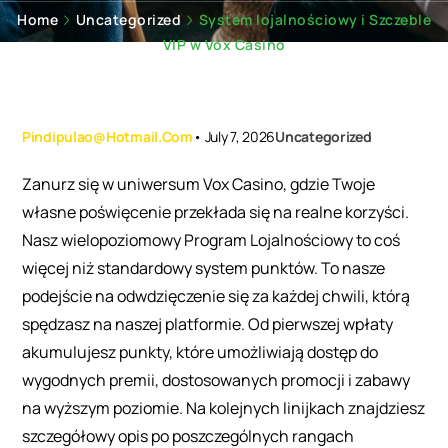
Home
Uncategorized
System lojalnościowy i Szczeble
VIP w Vox Casino
Pindipulao@hotmail.com
•
July 7, 2026
Uncategorized
Zanurz się w uniwersum Vox Casino, gdzie Twoje
własne poświęcenie przekłada się na realne korzyści.
Nasz wielopoziomowy Program Lojalnościowy to coś
więcej niż standardowy system punktów. To nasze
podejście na odwdzięczenie się za każdej chwili, którą
spędzasz na naszej platformie. Od pierwszej wpłaty
akumulujesz punkty, które umożliwiają dostęp do
wygodnych premii, dostosowanych promocji i zabawy
na wyższym poziomie. Na kolejnych linijkach znajdziesz
szczegółowy opis po poszczególnych rangach