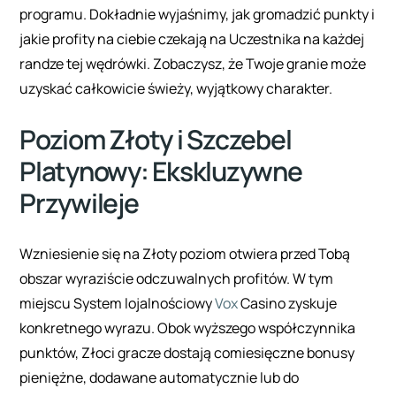
programu. Dokładnie wyjaśnimy, jak gromadzić punkty i
jakie profity na ciebie czekają na Uczestnika na każdej
randze tej wędrówki. Zobaczysz, że Twoje granie może
uzyskać całkowicie świeży, wyjątkowy charakter.
Poziom Złoty i Szczebel
Platynowy: Ekskluzywne
Przywileje
Wzniesienie się na Złoty poziom otwiera przed Tobą
obszar wyraziście odczuwalnych profitów. W tym
miejscu System lojalnościowy
Vox
Casino zyskuje
konkretnego wyrazu. Obok wyższego współczynnika
punktów, Złoci gracze dostają comiesięczne bonusy
pieniężne, dodawane automatycznie lub do