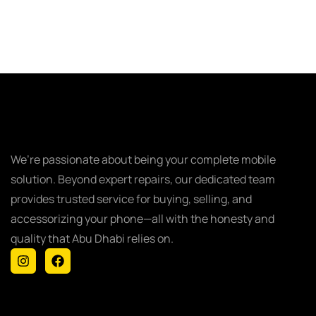
We’re passionate about being your complete mobile
solution. Beyond expert repairs, our dedicated team
provides trusted service for buying, selling, and
accessorizing your phone—all with the honesty and
quality that Abu Dhabi relies on.