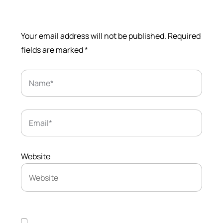
Your email address will not be published.
Required
fields are marked
*
Website