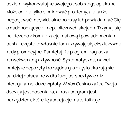
poziom, wykorzystuj ze swojego osobistego opiekuna.
Może on nie tylko eliminować problemy, ale także
negocjować indywidualne bonusy lub powiadamiać Cię
o nadchodzących, niepublicznych akcjach. Trzymaj się
na bieżąco z komunikacją mailową i powiadomieniami
push – często to właśnie tam ukrywają się ekskluzywne
kody promocyjne. Pamiętaj, że program nagradza
konsekwentną aktywność. Systematyczne, nawet
mniejsze depozyty i rozsądna gra często okazują się
bardziej opłacalne w dłuższej perspektywie niż
nieregularne, duże wpłaty. W Vox Casino każda Twoja
decyzja jest doceniana, a nasz program jest
narzędziem, które tę aprecjację materializuje.