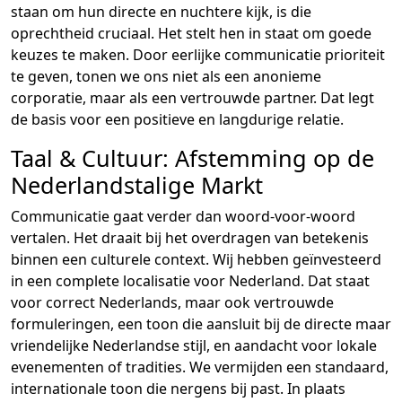
staan om hun directe en nuchtere kijk, is die
oprechtheid cruciaal. Het stelt hen in staat om goede
keuzes te maken. Door eerlijke communicatie prioriteit
te geven, tonen we ons niet als een anonieme
corporatie, maar als een vertrouwde partner. Dat legt
de basis voor een positieve en langdurige relatie.
Taal & Cultuur: Afstemming op de
Nederlandstalige Markt
Communicatie gaat verder dan woord-voor-woord
vertalen. Het draait bij het overdragen van betekenis
binnen een culturele context. Wij hebben geïnvesteerd
in een complete localisatie voor Nederland. Dat staat
voor correct Nederlands, maar ook vertrouwde
formuleringen, een toon die aansluit bij de directe maar
vriendelijke Nederlandse stijl, en aandacht voor lokale
evenementen of tradities. We vermijden een standaard,
internationale toon die nergens bij past. In plaats