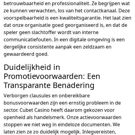
betrouwbaarheid en professionaliteit. Ze begrijpen wat
ze kunnen verwachten, los van het contactkanaal. Deze
voorspelbaarheid is een kwaliteitsgarantie. Het laat zien
dat onze organisatie goed georganiseerd is, en dat de
speler geen slachtoffer wordt van interne
communicatiefouten. In een digitale omgeving is een
dergelijke consistente aanpak een zeldzaam en
gewaardeerd goed.
Duidelijkheid in
Promotievoorwaarden: Een
Transparante Benadering
Verborgen clausules en onbereikbare
bonusvoorwaarden zijn een ernstig probleem in de
sector. Cubet Casino heeft daarom gekozen voor
openheid als handelsmerk. Onze actievoorwaarden
stoppen we niet weg in eindeloze documenten. We
laten zien ze zo duidelijk mogelijk. Inlegvereisten,