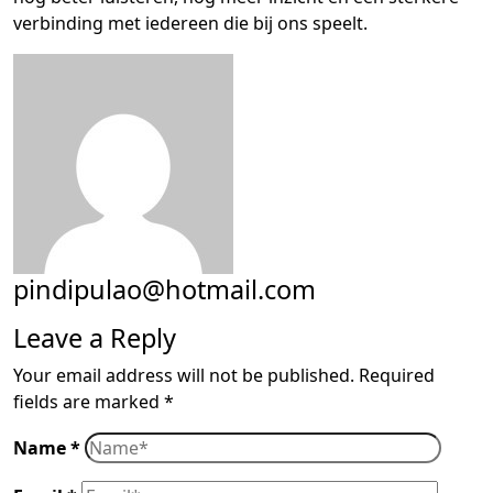
verbinding met iedereen die bij ons speelt.
pindipulao@hotmail.com
Leave a Reply
Your email address will not be published.
Required
fields are marked
*
Name
*