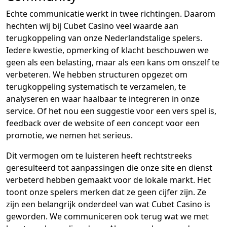
Echte communicatie werkt in twee richtingen. Daarom
hechten wij bij Cubet Casino veel waarde aan
terugkoppeling van onze Nederlandstalige spelers.
Iedere kwestie, opmerking of klacht beschouwen we
geen als een belasting, maar als een kans om onszelf te
verbeteren. We hebben structuren opgezet om
terugkoppeling systematisch te verzamelen, te
analyseren en waar haalbaar te integreren in onze
service. Of het nou een suggestie voor een vers spel is,
feedback over de website of een concept voor een
promotie, we nemen het serieus.
Dit vermogen om te luisteren heeft rechtstreeks
geresulteerd tot aanpassingen die onze site en dienst
verbeterd hebben gemaakt voor de lokale markt. Het
toont onze spelers merken dat ze geen cijfer zijn. Ze
zijn een belangrijk onderdeel van wat Cubet Casino is
geworden. We communiceren ook terug wat we met