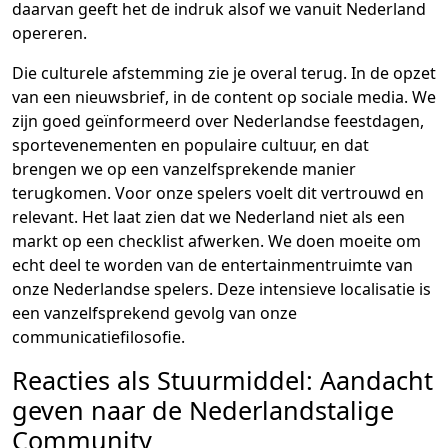
daarvan geeft het de indruk alsof we vanuit Nederland
opereren.
Die culturele afstemming zie je overal terug. In de opzet
van een nieuwsbrief, in de content op sociale media. We
zijn goed geïnformeerd over Nederlandse feestdagen,
sportevenementen en populaire cultuur, en dat
brengen we op een vanzelfsprekende manier
terugkomen. Voor onze spelers voelt dit vertrouwd en
relevant. Het laat zien dat we Nederland niet als een
markt op een checklist afwerken. We doen moeite om
echt deel te worden van de entertainmentruimte van
onze Nederlandse spelers. Deze intensieve localisatie is
een vanzelfsprekend gevolg van onze
communicatiefilosofie.
Reacties als Stuurmiddel: Aandacht
geven naar de Nederlandstalige
Community