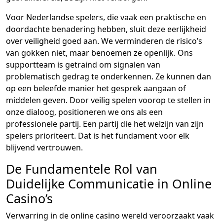
Voor Nederlandse spelers, die vaak een praktische en
doordachte benadering hebben, sluit deze eerlijkheid
over veiligheid goed aan. We verminderen de risico’s
van gokken niet, maar benoemen ze openlijk. Ons
supportteam is getraind om signalen van
problematisch gedrag te onderkennen. Ze kunnen dan
op een beleefde manier het gesprek aangaan of
middelen geven. Door veilig spelen voorop te stellen in
onze dialoog, positioneren we ons als een
professionele partij. Een partij die het welzijn van zijn
spelers prioriteert. Dat is het fundament voor elk
blijvend vertrouwen.
De Fundamentele Rol van
Duidelijke Communicatie in Online
Casino’s
Verwarring in de online casino wereld veroorzaakt vaak