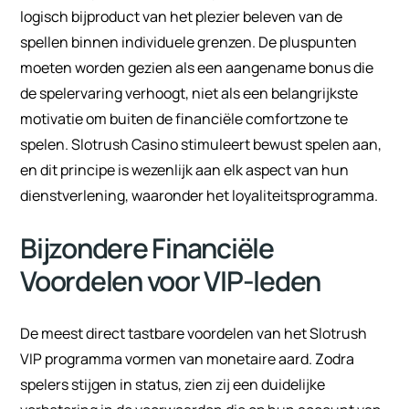
logisch bijproduct van het plezier beleven van de
spellen binnen individuele grenzen. De pluspunten
moeten worden gezien als een aangename bonus die
de spelervaring verhoogt, niet als een belangrijkste
motivatie om buiten de financiële comfortzone te
spelen. Slotrush Casino stimuleert bewust spelen aan,
en dit principe is wezenlijk aan elk aspect van hun
dienstverlening, waaronder het loyaliteitsprogramma.
Bijzondere Financiële
Voordelen voor VIP-leden
De meest direct tastbare voordelen van het Slotrush
VIP programma vormen van monetaire aard. Zodra
spelers stijgen in status, zien zij een duidelijke