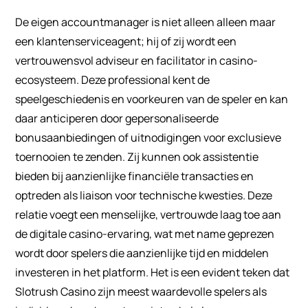
De eigen accountmanager is niet alleen alleen maar
een klantenserviceagent; hij of zij wordt een
vertrouwensvol adviseur en facilitator in casino-
ecosysteem. Deze professional kent de
speelgeschiedenis en voorkeuren van de speler en kan
daar anticiperen door gepersonaliseerde
bonusaanbiedingen of uitnodigingen voor exclusieve
toernooien te zenden. Zij kunnen ook assistentie
bieden bij aanzienlijke financiële transacties en
optreden als liaison voor technische kwesties. Deze
relatie voegt een menselijke, vertrouwde laag toe aan
de digitale casino-ervaring, wat met name geprezen
wordt door spelers die aanzienlijke tijd en middelen
investeren in het platform. Het is een evident teken dat
Slotrush Casino zijn meest waardevolle spelers als