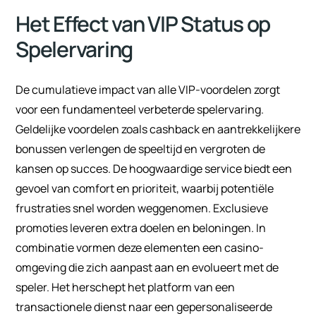
Het Effect van VIP Status op
Spelervaring
De cumulatieve impact van alle VIP-voordelen zorgt
voor een fundamenteel verbeterde spelervaring.
Geldelijke voordelen zoals cashback en aantrekkelijkere
bonussen verlengen de speeltijd en vergroten de
kansen op succes. De hoogwaardige service biedt een
gevoel van comfort en prioriteit, waarbij potentiële
frustraties snel worden weggenomen. Exclusieve
promoties leveren extra doelen en beloningen. In
combinatie vormen deze elementen een casino-
omgeving die zich aanpast aan en evolueert met de
speler. Het herschept het platform van een
transactionele dienst naar een gepersonaliseerde