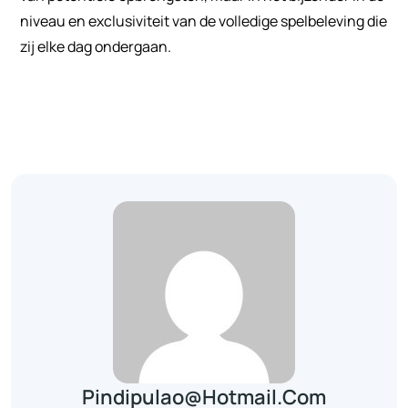
niveau en exclusiviteit van de volledige spelbeleving die
zij elke dag ondergaan.
Pindipulao@hotmail.com