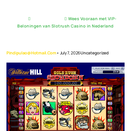
Home
Uncategorized
Wees Vooraan met VIP-
Beloningen van Slotrush Casino in Nederland
Pindipulao@hotmail.com
•
July 7, 2026
Uncategorized