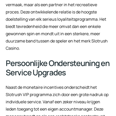
vermaak, maar als een partner in het recreatieve
proces. Deze ontwikkelende relatie is de hoogste
doelstelling van elk serieus loyaliteitsprogramma. Het
biedt tevredenheid die meer omvat dan een enkele
gewonnen spin en mondt uit in een sterkere, meer
duurzame band tussen de speler en het merk Slotrush
Casino.
Persoonlijke Ondersteuning en
Service Upgrades
Naast de monetaire incentives onderscheidt het
Slotrush VIP programma zich door een grote nadruk op
individuele service. Vanaf een zeker niveau krijgen
leden toegang tot een eigen accountmanager. Deze