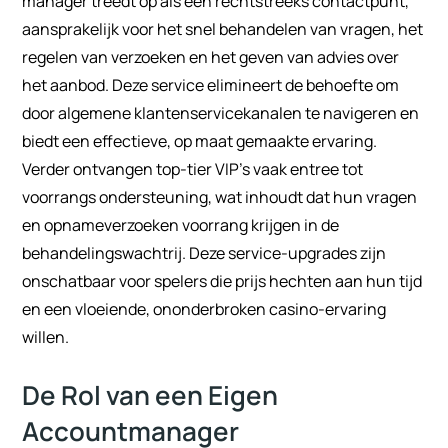
manager treedt op als een rechtstreeks contactpunt,
aansprakelijk voor het snel behandelen van vragen, het
regelen van verzoeken en het geven van advies over
het aanbod. Deze service elimineert de behoefte om
door algemene klantenservicekanalen te navigeren en
biedt een effectieve, op maat gemaakte ervaring.
Verder ontvangen top-tier VIP’s vaak entree tot
voorrangs ondersteuning, wat inhoudt dat hun vragen
en opnameverzoeken voorrang krijgen in de
behandelingswachtrij. Deze service-upgrades zijn
onschatbaar voor spelers die prijs hechten aan hun tijd
en een vloeiende, ononderbroken casino-ervaring
willen.
De Rol van een Eigen
Accountmanager