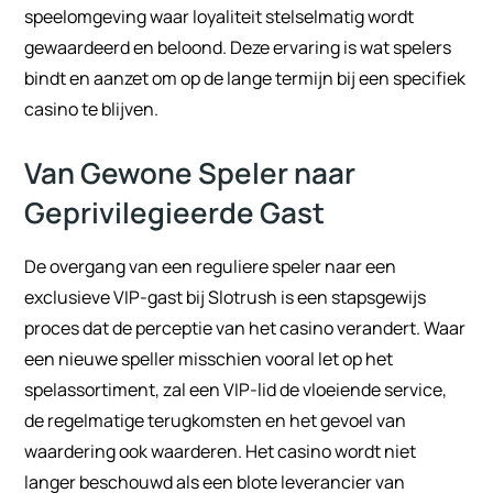
speelomgeving waar loyaliteit stelselmatig wordt
gewaardeerd en beloond. Deze ervaring is wat spelers
bindt en aanzet om op de lange termijn bij een specifiek
casino te blijven.
Van Gewone Speler naar
Geprivilegieerde Gast
De overgang van een reguliere speler naar een
exclusieve VIP-gast bij Slotrush is een stapsgewijs
proces dat de perceptie van het casino verandert. Waar
een nieuwe speller misschien vooral let op het
spelassortiment, zal een VIP-lid de vloeiende service,
de regelmatige terugkomsten en het gevoel van
waardering ook waarderen. Het casino wordt niet
langer beschouwd als een blote leverancier van