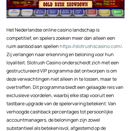
Het Nederlandse online casino landschap is
competitief, en spelers zoeken meer dan alleen een
ruim aanbod aan spellen
https://slotrushscasino.com/
.
Zij verlangen naar erkenning en beloning voor hun
loyaliteit. Slotrush Casino onderscheidt zich met een
gestructureerd VIP programma dat ontworpen is om
deze verwachtingen niet alleen in te lossen, maar te
overtreffen. Dit programma biedt een gelaagde reis van
exclusieve voordelen, waarbij elke stap vooruit een
tastbare upgrade van de spelervaring betekent. Van
verhoogde cashback percentages tot persoonlijke
accountmanagers, de beloningen zijn zowel
substantieel als betekenisvol, afgestemd op de