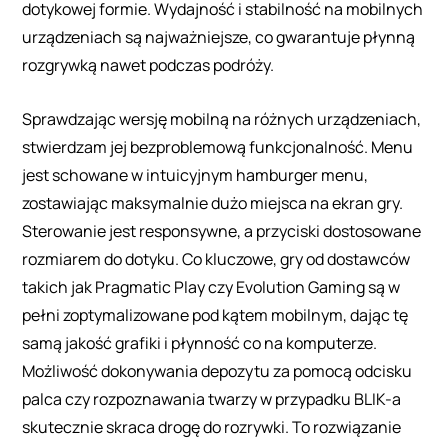
dotykowej formie. Wydajność i stabilność na mobilnych
urządzeniach są najważniejsze, co gwarantuje płynną
rozgrywką nawet podczas podróży.
Sprawdzając wersję mobilną na różnych urządzeniach,
stwierdzam jej bezproblemową funkcjonalność. Menu
jest schowane w intuicyjnym hamburger menu,
zostawiając maksymalnie dużo miejsca na ekran gry.
Sterowanie jest responsywne, a przyciski dostosowane
rozmiarem do dotyku. Co kluczowe, gry od dostawców
takich jak Pragmatic Play czy Evolution Gaming są w
pełni zoptymalizowane pod kątem mobilnym, dając tę
samą jakość grafiki i płynność co na komputerze.
Możliwość dokonywania depozytu za pomocą odcisku
palca czy rozpoznawania twarzy w przypadku BLIK-a
skutecznie skraca drogę do rozrywki. To rozwiązanie