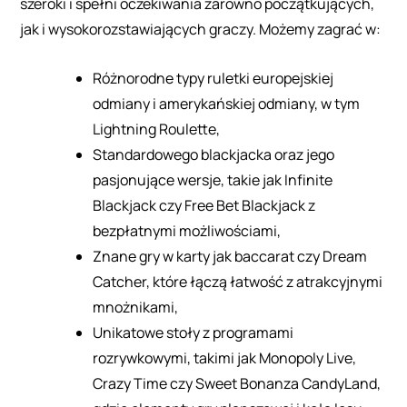
szeroki i spełni oczekiwania zarówno początkujących,
jak i wysokorozstawiających graczy. Możemy zagrać w:
Różnorodne typy ruletki europejskiej
odmiany i amerykańskiej odmiany, w tym
Lightning Roulette,
Standardowego blackjacka oraz jego
pasjonujące wersje, takie jak Infinite
Blackjack czy Free Bet Blackjack z
bezpłatnymi możliwościami,
Znane gry w karty jak baccarat czy Dream
Catcher, które łączą łatwość z atrakcyjnymi
mnożnikami,
Unikatowe stoły z programami
rozrywkowymi, takimi jak Monopoly Live,
Crazy Time czy Sweet Bonanza CandyLand,