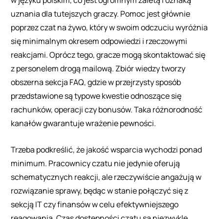
w języku polskim, co jest ogromnym zaletą i oznaką
uznania dla tutejszych graczy. Pomoc jest głównie
poprzez czat na żywo, który w swoim odczuciu wyróżnia
się minimalnym okresem odpowiedzi i rzeczowymi
reakcjami. Oprócz tego, gracze mogą skontaktować się
z personelem drogą mailową. Zbiór wiedzy tworzy
obszerna sekcja FAQ, gdzie w przejrzysty sposób
przedstawione są typowe kwestie odnoszące się
rachunków, operacji czy bonusów. Taka różnorodność
kanałów gwarantuje wrażenie pewności.
Trzeba podkreślić, że jakość wsparcia wychodzi ponad
minimum. Pracownicy czatu nie jedynie oferują
schematycznych reakcji, ale rzeczywiście angażują w
rozwiązanie sprawy, będąc w stanie połączyć się z
sekcją IT czy finansów w celu efektywniejszego
reagowania. Czas dostępności czatu są niezwykle