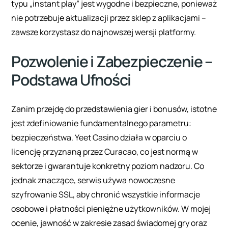
typu „instant play” jest wygodne i bezpieczne, ponieważ
nie potrzebuje aktualizacji przez sklep z aplikacjami –
zawsze korzystasz do najnowszej wersji platformy.
Pozwolenie i Zabezpieczenie –
Podstawa Ufności
Zanim przejdę do przedstawienia gier i bonusów, istotne
jest zdefiniowanie fundamentalnego parametru:
bezpieczeństwa. Yeet Casino działa w oparciu o
licencję przyznaną przez Curacao, co jest normą w
sektorze i gwarantuje konkretny poziom nadzoru. Co
jednak znaczące, serwis używa nowoczesne
szyfrowanie SSL, aby chronić wszystkie informacje
osobowe i płatności pieniężne użytkowników. W mojej
ocenie, jawność w zakresie zasad świadomej gry oraz