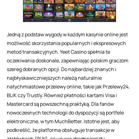
Jedną z podstaw wygody w każdym kasynie online jest
możliwość skorzystania popularnych i ekspresowych
metod transakcyjnych. Yeet Casino spełnia te
oczekiwania doskonale, zapewniając polskim graczom
szereg dobranych opcji. Do najbardziej znanych i
najbłyskawiczniejszych należą naturalnie
natychmiastowe przelewy online, takie jak Przelewy24,
BLIK czy Trustly. Również płatności kartami Visa i
Mastercard są powszechną praktyką. Dla fanów
nowoczesnych technologii do dyspozycji są portfele
elektroniczne, w tym MuchBetter. Istotne jest, aby
podkreślić, że platforma obsługuje transakcje w
złotówkach (PLN), co usuwa zbędne koszty