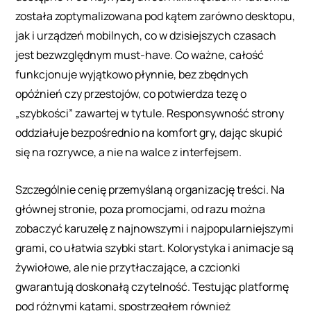
została zoptymalizowana pod kątem zarówno desktopu,
jak i urządzeń mobilnych, co w dzisiejszych czasach
jest bezwzględnym must-have. Co ważne, całość
funkcjonuje wyjątkowo płynnie, bez zbędnych
opóźnień czy przestojów, co potwierdza tezę o
„szybkości” zawartej w tytule. Responsywność strony
oddziałuje bezpośrednio na komfort gry, dając skupić
się na rozrywce, a nie na walce z interfejsem.
Szczególnie cenię przemyślaną organizację treści. Na
głównej stronie, poza promocjami, od razu można
zobaczyć karuzelę z najnowszymi i najpopularniejszymi
grami, co ułatwia szybki start. Kolorystyka i animacje są
żywiołowe, ale nie przytłaczające, a czcionki
gwarantują doskonałą czytelność. Testując platformę
pod różnymi kątami, spostrzegłem również