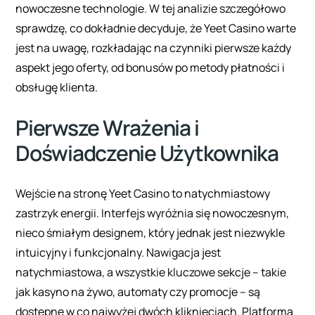
nowoczesne technologie. W tej analizie szczegółowo
sprawdzę, co dokładnie decyduje, że Yeet Casino warte
jest na uwagę, rozkładając na czynniki pierwsze każdy
aspekt jego oferty, od bonusów po metody płatności i
obsługę klienta.
Pierwsze Wrażenia i
Doświadczenie Użytkownika
Wejście na stronę Yeet Casino to natychmiastowy
zastrzyk energii. Interfejs wyróżnia się nowoczesnym,
nieco śmiałym designem, który jednak jest niezwykle
intuicyjny i funkcjonalny. Nawigacja jest
natychmiastowa, a wszystkie kluczowe sekcje – takie
jak kasyno na żywo, automaty czy promocje – są
dostępne w co najwyżej dwóch kliknięciach. Platforma