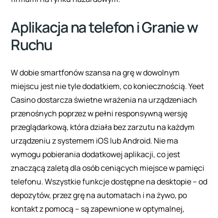
Aplikacja na telefon i Granie w
Ruchu
W dobie smartfonów szansa na grę w dowolnym
miejscu jest nie tyle dodatkiem, co koniecznością. Yeet
Casino dostarcza świetne wrażenia na urządzeniach
przenośnych poprzez w pełni responsywną wersję
przeglądarkową, która działa bez zarzutu na każdym
urządzeniu z systemem iOS lub Android. Nie ma
wymogu pobierania dodatkowej aplikacji, co jest
znaczącą zaletą dla osób ceniących miejsce w pamięci
telefonu. Wszystkie funkcje dostępne na desktopie – od
depozytów, przez grę na automatach i na żywo, po
kontakt z pomocą – są zapewnione w optymalnej,